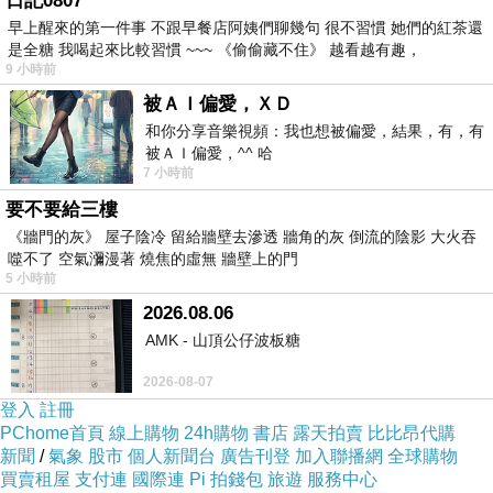
日記0807
由於作者現時成為了塔羅牌占卜師和阿卡西解讀
早上醒來的第一件事 不跟早餐店阿姨們聊幾句 很不習慣 她們的紅茶還
是全糖 我喝起來比較習慣 ~~~ 《偷偷藏不住》 越看越有趣，
師，這幾年是在外星文明系統的意識協助下修行
9 小時前
靈性煉金術，學習此生靈魂功課，因此本部日記
被ＡＩ偏愛，ＸＤ
命名為《 聽說地球母親揚升五維 》，特別記錄
和你分享音樂視頻：我也想被偏愛，結果，有，有
被ＡＩ偏愛，^^ 哈
此時空背景下澳門一中年未婚女子的生活面貌。
7 小時前
我會用心認真寫，不介意你當笑話故事看，再
要不要給三樓
述。
《牆門的灰》 屋子陰冷 留給牆壁去滲透 牆角的灰 倒流的陰影 大火吞
噬不了 空氣瀰漫著 燒焦的虛無 牆壁上的門
5 小時前
2026.08.06
2024.09.04
AMK - 山頂公仔波板糖
2026-08-07
登入
註冊
《 聽說地球母親揚升五維 》之一
PChome首頁
線上購物
24h購物
書店
露天拍賣
比比昂代購
新聞
/
氣象
股市
個人新聞台
廣告刊登
加入聯播網
全球購物
買賣租屋
支付連
國際連
Pi 拍錢包
旅遊
服務中心