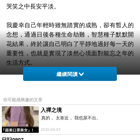
哭笑之中長安平淡。
我慶幸自己年輕時雖無踏實的成熟，卻有𠵍人的
念想，通過日後各種生命劫難，智慧種子默默開
花結果，終於讓自己明白了平靜地過好每一天的
重要性，也就是實現了淡然心境面對能忘之年的
生活方式。
繼續閱讀
本部日記不是寫給時刻要在人前表現謙虛、克制
自我、自眨自嘲、道貌岸然的人看的，而是給黑
暗中掙扎求存、情劫中向死而生、六親無靠自救
你可能感興趣的文章
為王的人細讀，因此鮮活性情跟各種日常生活中
入禪之境
真的， 太靠近， 我也尿不出。
的特殊興趣也會錄入此次記事，不論外界毀譽，
只完成寫的行為。
2026-08-07