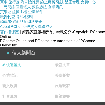
買車
旅行團
汽車險推薦
線上麻將
雜誌
星座命理
會員中心
一元簡訊
直播達人
數位憑證
企業簡訊
買網址
虛擬主機
企業郵件
阿卡西 500 星種個案
上一篇：
廣告刊登
隱私權聲明
消費者保護
正常人類與撒旦教門生補青春的不同方式
兒童網路安全
下一篇：
About PChome
投資人聯絡
徵才
著作權保護
｜網路家庭版權所有、轉載必究
‧Copyright PChome
Online
PChome Online and PChome are trademarks of PChome
Online Inc.
個人新聞台
快速發文
最新文章
心情雜記
美食饗宴
藝文欣賞
旅遊玩家
社會萬象
影視娛樂