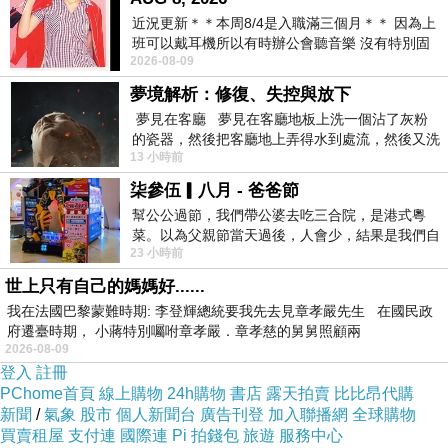
近況更新＊＊本周8/4是入職滿三個月＊＊ 因為上
班可以戴耳機所以有時辦公會聽音樂 沒有特別固
2026-08-09
定哪天但就是一周某一天會固定聽'90
夢境解析：修復、失控與放下
夢見在客廳 夢見在客廳地板上洗一個沾了灰粉
的瓷器，然後把客廳地上弄得水到處流，然後又洗
13 小時前
一頂棒球潮帽，後來發現帽
柒參伍▎八月 - 爸爸節
幫公公過節，我們帶公婆去吃三合院，是港式粵
菜。以為父親節當天過後，人會少，結果是我們自
23 小時前
己想多了。人陸續地進，滿滿都是人，個人
世上只有自己的媽媽好......
我在法國巴黎蒙難時期: 李登輝總統要我先去見章孝嚴先生 在國民政
府遷臺時期， 小蔣特別囑咐章孝嚴．章孝慈的舅舅照顧兩
2026-08-09
登入
註冊
PChome首頁
線上購物
24h購物
書店
露天拍賣
比比昂代購
新聞
/
氣象
股市
個人新聞台
廣告刊登
加入聯播網
全球購物
買賣租屋
支付連
國際連
Pi 拍錢包
旅遊
服務中心