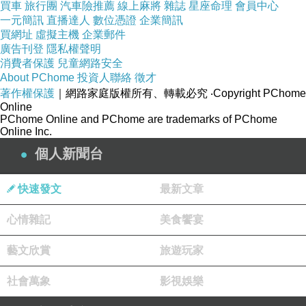
買車
旅行團
汽車險推薦
線上麻將
雜誌
星座命理
會員中心
一元簡訊
直播達人
數位憑證
企業簡訊
很有霸氣的第一
買網址
虛擬主機
企業郵件
廣告刊登
隱私權聲明
消費者保護
兒童網路安全
About PChome
投資人聯絡
徵才
著作權保護
｜網路家庭版權所有、轉載必究
‧Copyright PChome
這個應該是日晷吧
Online
PChome Online and PChome are trademarks of PChome
Online Inc.
個人新聞台
從守禮門看下去的風景
快速發文
最新文章
心情雜記
美食饗宴
藝文欣賞
旅遊玩家
社會萬象
影視娛樂
這裡就是可以買門票進去的，我們團不知為何沒進去