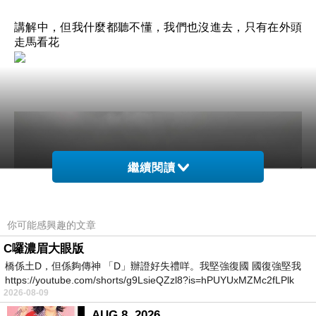
講解中，但我什麼都聽不懂，我們也沒進去，只有在外頭
走馬看花
繼續閱讀
你可能感興趣的文章
C囉濃眉大眼版
橋係土D，但係夠傳神 「D」辦證好失禮咩。我堅強復國 國復強堅我
https://youtube.com/shorts/g9LsieQZzl8?is=hPUYUxMZMc2fLPlk
2026-08-09
AUG 8, 2026