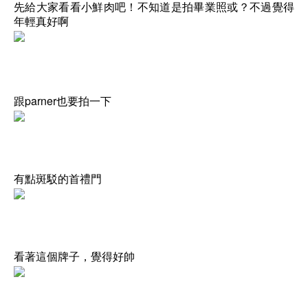
先給大家看看小鮮肉吧！不知道是拍畢業照或？不過覺得
年輕真好啊
parner
跟
也要拍一下
有點斑駁的首禮門
看著這個牌子，覺得好帥