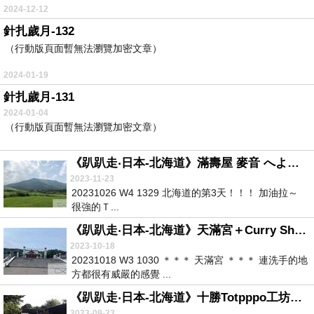
2024-12-12
針扎歲月-132
（行動版頁面暫無法瀏覽加密文章）
2024-01-19
針扎歲月-131
2024-01-04
（行動版頁面暫無法瀏覽加密文章）
《趴趴走‧日本-北海道》滿壽屋 麥音 へよこそ＋帶廣向日葵三千坪迷宮＋十勝千年の森
2023-11-23
20231026 W4 1329 北海道的第3天！！！ 加油拉～
很強的Ｔ...
《趴趴走‧日本-北海道》天滿宮＋Curry Shop Indian＋Hotel Oreaone Obihiro
2023-10-18
20231018 W3 1030 ＊＊＊ 天滿宮 ＊＊＊ 連洗手的地
方都很有威嚴的感覺 ...
《趴趴走‧日本-北海道》十勝Totpppo工坊＋帶廣神社＋ふはたけ豚丼＋十勝馬尺
2023-09-23