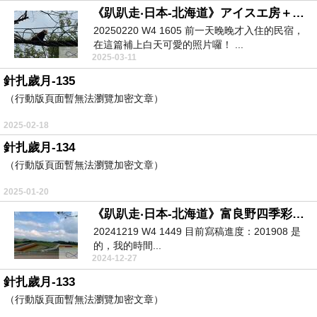
《趴趴走‧日本-北海道》アイスエ房＋旭川動物園＋北菓樓砂川北店＋Costco札榥倉庫店＋BLOCK HILLS
20250220 W4 1605 前一天晚晚才入住的民宿，
在這篇補上白天可愛的照片囉！ ...
2025-03-11
針扎歲月-135
（行動版頁面暫無法瀏覽加密文章）
2025-02-18
針扎歲月-134
（行動版頁面暫無法瀏覽加密文章）
2025-01-20
《趴趴走‧日本-北海道》富良野四季彩の丘＋大阪燒まさ屋＋森林精靈的陽台＋ 森の仲間達小木屋
20241219 W4 1449 目前寫稿進度：201908 是
的，我的時間...
2024-12-27
針扎歲月-133
（行動版頁面暫無法瀏覽加密文章）