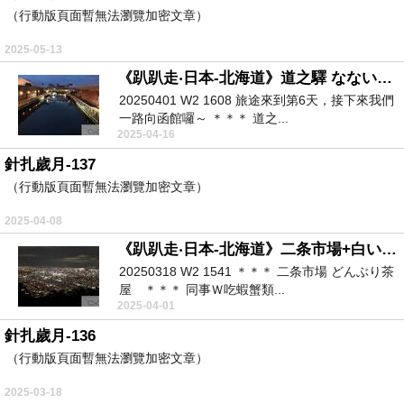
（行動版頁面暫無法瀏覽加密文章）
2025-05-13
《趴趴走‧日本-北海道》道之驛 なないろ‧ななえ＋東橫INN西船橋原木インタえー＋幸運小丑漢堡＋金森倉庫＋函館燒肉宏楽園
20250401 W2 1608 旅途來到第6天，接下來我們
一路向函館囉～ ＊＊＊ 道之...
2025-04-16
針扎歲月-137
（行動版頁面暫無法瀏覽加密文章）
2025-04-08
《趴趴走‧日本-北海道》二条市場+白い恋人パ一ク+北海道神宮+藻岩山 山頂展望台+湯咖哩
20250318 W2 1541 ＊＊＊ 二条市場 どんぶり茶
屋 ＊＊＊ 同事Ｗ吃蝦蟹類...
2025-04-01
針扎歲月-136
（行動版頁面暫無法瀏覽加密文章）
2025-03-18