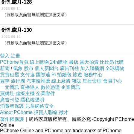
針扎歲月-128
2023-09-14
（行動版頁面暫無法瀏覽加密文章）
針扎歲月-130
2023-09-14
（行動版頁面暫無法瀏覽加密文章）
登入
註冊
PChome首頁
線上購物
24h購物
書店
露天拍賣
比比昂代購
新聞
/
氣象
股市
個人新聞台
廣告刊登
加入聯播網
全球購物
買賣租屋
支付連
國際連
Pi 拍錢包
旅遊
服務中心
買車
旅行團
汽車險推薦
線上麻將
雜誌
星座命理
會員中心
一元簡訊
直播達人
數位憑證
企業簡訊
買網址
虛擬主機
企業郵件
廣告刊登
隱私權聲明
消費者保護
兒童網路安全
About PChome
投資人聯絡
徵才
著作權保護
｜網路家庭版權所有、轉載必究
‧Copyright PChome
Online
PChome Online and PChome are trademarks of PChome