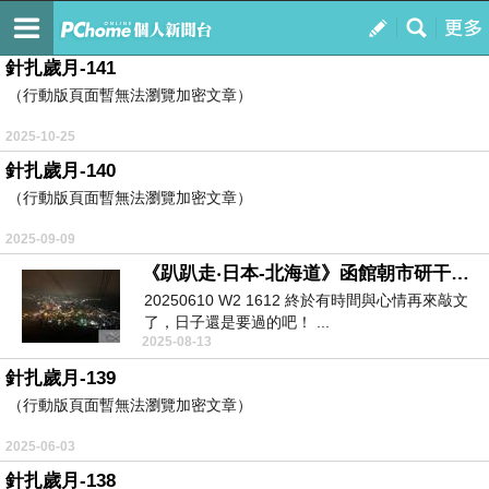
Breath in my sea
訂閱
我的
針扎歲月-141
（行動版頁面暫無法瀏覽加密文章）
2025-10-25
針扎歲月-140
（行動版頁面暫無法瀏覽加密文章）
2025-09-09
《趴趴走‧日本-北海道》函館朝市研干市場＋電車＋スープかりー奧芝商店＋五稜郭＋六花亭 五稜郭店＋湯倉神社＋函館山纜車
​​ 20250610 W2 1612 終於有時間與心情再來敲文
了，日子還是要過的吧！ ...
2025-08-13
針扎歲月-139
（行動版頁面暫無法瀏覽加密文章）
2025-06-03
針扎歲月-138