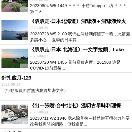
20230804 W5 1449 ＊＊＊ 十勝Totpppo工坊 ＊＊＊
第二天...
《趴趴走‧日本北海道》洞爺湖＋洞爺湖煙火
2023-09-20
20230728 W5 2100 我們在洞爺湖停留了一晚，此篇圖
多請小心～ 夏季的日本其...
《趴趴走‧日本-北海道》一文字拉麵、Lake hill farm冰淇淋、洞爺湖溫泉大和旅-分
2023-09-17
20230720 W4 1456 目前寫稿進度：201908 這是
COVID-19前最後...
針扎歲月-129
2023-09-14
（行動版頁面暫無法瀏覽加密文章）
《出一張嘴‧台中北屯》溫叨古早味料理餐廳＊米其林必比登
2023-09-14
20230711 W2 1940 我來除草拉～雖然熊哥很努力的要
改善我房間的網路，但我還是...