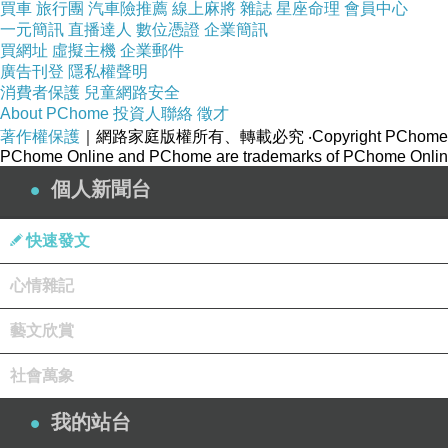
買車
旅行團
汽車險推薦
線上麻將
雜誌
星座命理
會員中心
一元簡訊
直播達人
數位憑證
企業簡訊
買網址
虛擬主機
企業郵件
廣告刊登
隱私權聲明
消費者保護
兒童網路安全
About PChome
投資人聯絡
徵才
著作權保護
｜網路家庭版權所有、轉載必究
‧Copyright PChome
PChome Online and PChome are trademarks of PChome Online
個人新聞台
快速發文
心情雜記
藝文欣賞
社會萬象
我的站台