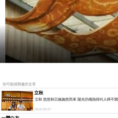
你可能感興趣的文章
立秋
立秋 悠悠秋日施施然而來 陽光仍熾熱得叫人睜不
2026-08-07