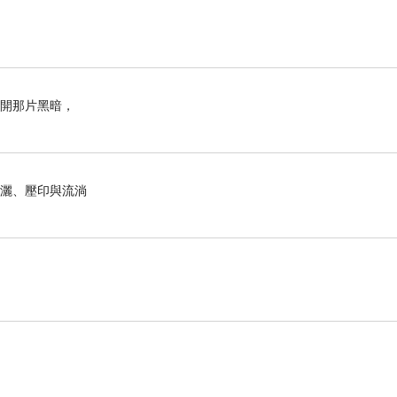
離開那片黑暗，
揮灑、壓印與流淌