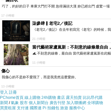
一襲白衣
巧了，約好的日子 車庫大門打不開 急得滿頭大漢 妳已經出門 虛驚一
17 小時前
柒參肆▎老宅2／後記
《老宅2／後記》在去年初寫完《老宅》的時候，
21 小時前
當代藝術家盧嵐新：不刻意的線條最自由
🌊 不刻意的線條，最自由 當代藝術家盧嵐新在
11 小時前
傷心
我傷心的不是妳不愛我了，而是我竟然這麼愛妳。
13 小時前
登入
註冊
PChome首頁
線上購物
24h購物
書店
露天拍賣
比比昂代購
新聞
/
氣象
股市
個人新聞台
廣告刊登
加入聯播網
全球購物
買賣租屋
支付連
國際連
Pi 拍錢包
旅遊
服務中心