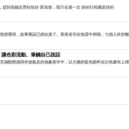
場，趕到高鐵左營站恰好 新加坡，我只去過一次 妳的行程總是排的
我曾經覺得，故事應該已經結束了。那座老宅在地震中倒塌，七個人終於
，讓色彩流動、筆觸自己說話
此幅充滿動態感與奔放氣息的抽象新作中，以大膽的藍色顏料在白色畫布上