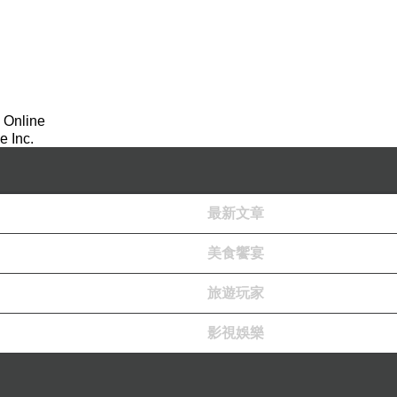
 Online
 Inc.
最新文章
美食饗宴
旅遊玩家
影視娛樂