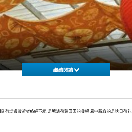
繼續閱讀
開眼 荷塘邊賞荷者絡繹不絕 是塘邊荷葉田田的凝望 風中飄逸的是映日荷