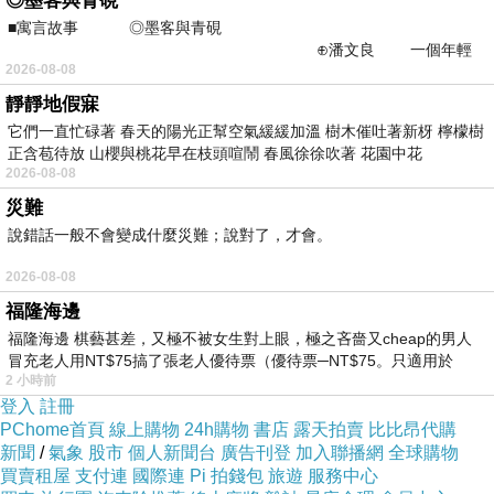
◎墨客與青硯
■寓言故事 ◎墨客與青硯
⊕潘文良 一個年輕
2026-08-08
的墨客，在京城的古玩肆裡
靜靜地假寐
它們一直忙碌著 春天的陽光正幫空氣緩緩加溫 樹木催吐著新枒 檸檬樹
正含苞待放 山櫻與桃花早在枝頭喧鬧 春風徐徐吹著 花園中花
2026-08-08
災難
說錯話一般不會變成什麼災難；說對了，才會。
2026-08-08
福隆海邊
福隆海邊 棋藝甚差，又極不被女生對上眼，極之吝嗇又cheap的男人
冒充老人用NT$75搞了張老人優待票（優待票─NT$75。只適用於
2 小時前
登入
註冊
PChome首頁
線上購物
24h購物
書店
露天拍賣
比比昂代購
新聞
/
氣象
股市
個人新聞台
廣告刊登
加入聯播網
全球購物
買賣租屋
支付連
國際連
Pi 拍錢包
旅遊
服務中心