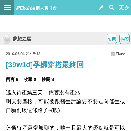
夢想之屋
訂閱
我的
2016-05-04 21:15:18
Fiona
[39w1d]孕婦穿搭最終回
留言 6
收藏 0
推薦 8
邁入待產第三天....依舊沒有產兆....
明天要產檢，可能要跟醫生討論要不要走向催生或
自願剖腹這條路了~(唉)
休假待產還蠻無聊的，唯一且最大的優點就是可以