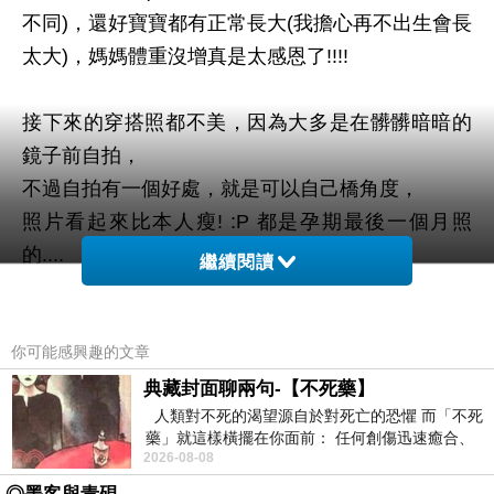
不同)，還好寶寶都有正常長大(我擔心再不出生會長
太大)，媽媽體重沒增真是太感恩了!!!!
接下來的穿搭照都不美，因為大多是在髒髒暗暗的
鏡子前自拍，
不過自拍有一個好處，就是可以自己橋角度，
照片看起來比本人瘦! :P 都是孕期最後一個月照
的....
繼續閱讀
長裙是孕婦的好朋友，可以遮水腫的下半身，而且
你可能感興趣的文章
穿起來很舒服~
橫條紋棉質長裙，雖然是在媽咪網站買的，但這件
典藏封面聊兩句-【不死藥】
人類對不死的渴望源自於對死亡的恐懼 而「不死
腰部有鬆緊繩，所以生完(如果身材有恢復)還可以繼
藥」就這樣橫擺在你面前： 任何創傷迅速癒合、
續穿，不算是孕婦裝~
2026-08-08
停止衰老、痛覺消失…堪