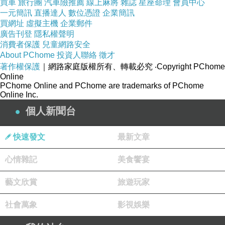
買車
旅行團
汽車險推薦
線上麻將
雜誌
星座命理
會員中心
一元簡訊
直播達人
數位憑證
企業簡訊
買網址
虛擬主機
企業郵件
廣告刊登
隱私權聲明
消費者保護
兒童網路安全
About PChome
投資人聯絡
徵才
藍色棉質飄逸裙擺長裙，棉質裙真的穿起來好舒服~
著作權保護
｜網路家庭版權所有、轉載必究
‧Copyright PChome
Online
PChome Online and PChome are trademarks of PChome
Online Inc.
個人新聞台
快速發文
最新文章
心情雜記
美食饗宴
藝文欣賞
旅遊玩家
社會萬象
影視娛樂