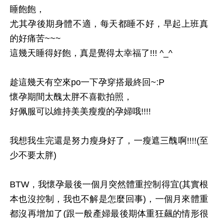
睡飽飽，
尤其孕後期身體不適，每天都睡不好，早起上班真
的好痛苦~~~
這幾天睡得好飽，真是覺得太幸福了!!! ^_^
趁這幾天有空來po一下孕穿搭最終回~:P
懷孕期間太醜太胖不喜歡拍照，
好佩服可以維持美美瘦瘦的孕婦哦!!!!
我想我生完還是努力瘦身好了，一瘦遮三醜啊!!!!(至
少不要太胖)
BTW，我懷孕最後一個月突然體重控制得宜(其實根
本也沒控制，我也不解是怎麼回事)，一個月來體重
都沒再增加了(跟一般產婦最後期体重狂飆的情形很