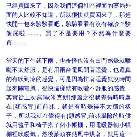
已經買回來了，因為我們這個社區裡面的藥局外
面的人比較不知道，所以很快就買回來了，那趕
快開一包來驗驗看吧
，驗驗看看有沒有確診？驗
個屁啦........
。買了不是要用？不然為什麼要
買........。
當天的下午就下雨，也奇怪也沒有出門感覺就喉
嚨不太舒服，是有用兩台電風開著睡覺，也還真
的有吹到冷的感覺，可是因為忙著
睡覺就沒時間
起來關電風，很快這樣就有喉嚨不舒服的感覺，
其實從上次寫[歐米克朗]那篇之後就覺得時時處
在[類感冒]前前兆，
就是有時覺得不太穩的樣
子，所以我就在覺得有[類感冒]前兆風險的時候
就用毯子和椅子搭了個小帳棚，用電暖器朝小帳
棚裡吹暖氣
，然後蒙頭在熱風中烘著，就用這一