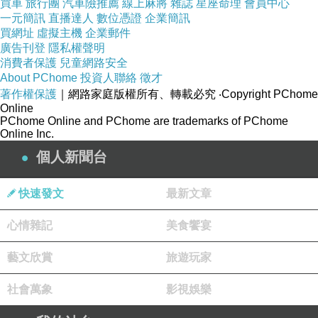
買車
旅行團
汽車險推薦
線上麻將
雜誌
星座命理
會員中心
我一直推崇[熱風烘烤的方法]這是有我認為的道
一元簡訊
直播達人
數位憑證
企業簡訊
買網址
虛擬主機
企業郵件
理，我覺得我們人的全身在靜止的狀態時，只有
廣告刊登
隱私權聲明
心臟在跳動產生熱量，在跑步運動
的時候，透過
消費者保護
兒童網路安全
About PChome
投資人聯絡
徵才
肌肉的用力也會產生燃燒熱量，這時候肌肉的熱
著作權保護
｜網路家庭版權所有、轉載必究
‧Copyright PChome
量就要用流汗喘氣的方法來散發熱量，而心臟的
Online
PChome Online and PChome are trademarks of PChome
加速運動時所產生的熱量
就只能靠肺臟快速喘氣
Online Inc.
來散熱﹝血液當然也會走到外面去排汗散熱﹞，
個人新聞台
所以肺臟是心臟主要的散熱系統。我們人的身體
經過幾億年的演化，
和周遭環境的細菌維持著均
快速發文
最新文章
衡共存的狀態，
除非我們人體產生變化，有一種
心情雜記
美食饗宴
是我們口腔、氣管溫度產生變化致使原本存在我
們口腔或氣管的細菌增生或減少；還有一種是新
藝文欣賞
旅遊玩家
病菌的
抗熱度強過我們身體的熱度然後一直的增
社會萬象
影視娛樂
生。所以我的土人方法是在病菌入侵的初期，感
受到感冒的症狀時，透過呼吸的方式吸入稍高於