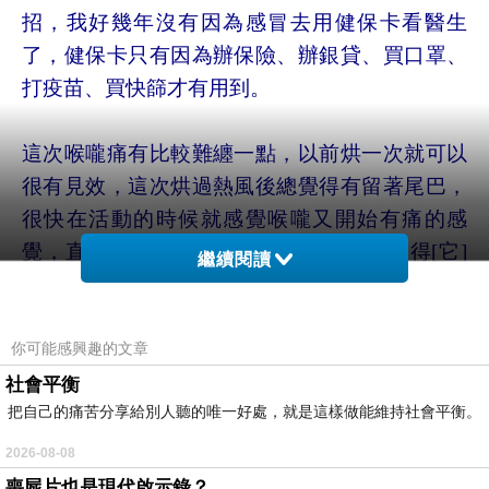
招，我好幾年沒有因為感冒去用健保卡看醫生
了，健保卡只有因為辦保險、辦銀貸、買口罩、
打疫苗、
買快篩才有用到。
這次喉嚨痛有比較難纏一點，以前烘一次就可以
很有見效，這次烘過熱風後總覺得有留著尾巴，
很快在活動的時候就感覺喉嚨又開始有
痛的感
覺，直到現在這病程還是持續著，就是覺得[它]
繼續閱讀
一直都在。好吧，其實一直沒有真的認為是感
冒，只是重感冒的前兆都是以輕感冒
的症狀顯
現，就是會莫名其妙地打噴嚏，說真的，痛痛快
你可能感興趣的文章
快的打幾個噴嚏真的很過癮，可是幾次的過癮我
社會平衡
把自己的痛苦分享給別人聽的唯一好處，就是這樣做能維持社會平衡。
好像忽略了這是感冒的前兆，
也是有倏忽閃過懷
疑的念頭，只是很快地忽略不相信，現在回想起
2026-08-08
來，是我錯過了這次感冒的最前期的警告，一旦
喪屍片也是現代啟示錄？