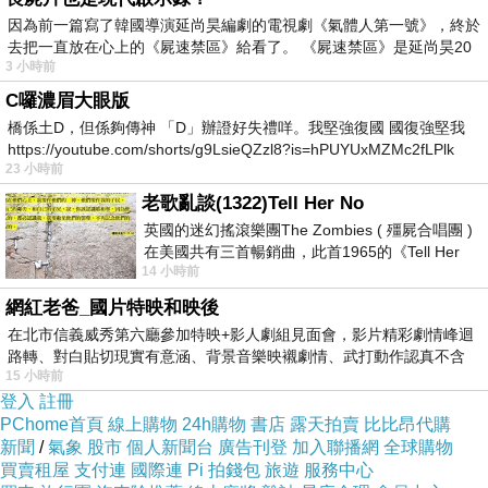
開始了感冒的進程，
這感冒就非得依照你的現況
因為前一篇寫了韓國導演延尚昊編劇的電視劇《氣體人第一號》，終於
去把一直放在心上的《屍速禁區》給看了。 《屍速禁區》是延尚昊20
來進展它的進程，既然開始了進程這病菌就得非
3 小時前
好好地攻城掠地一番然後才收兵。
C囉濃眉大眼版
橋係土D，但係夠傳神 「D」辦證好失禮咩。我堅強復國 國復強堅我
https://youtube.com/shorts/g9LsieQZzl8?is=hPUYUxMZMc2fLPlk
不同於以往的第一代[武漢肺炎]，[武漢肺炎]病毒
23 小時前
是攻擊肺臟，造成肺部浸潤窒息而死。現在的[歐
老歌亂談(1322)Tell Her No
米克朗]是病菌一直減毒變異成
低毒性的[歐米克
英國的迷幻搖滾樂團The Zombies ( 殭屍合唱團 )
朗病毒]，而通常疫苗的製作就是將病毒殺死或以
在美國共有三首暢銷曲，此首1965的《Tell Her
14 小時前
No》即為其中之一，在告示牌百大單曲
低劑量病毒來做成疫苗的，而這就是一般要大家
網紅老爸_國片特映和映後
接受感染[歐米克朗]
來達成集體免疫的說法。只
在北市信義威秀第六廳參加特映+影人劇組見面會，影片精彩劇情峰迴
是人多了，體質的不同針對同一種病毒的反應就
路轉、對白貼切現實有意涵、背景音樂映襯劇情、武打動作認真不含
15 小時前
糊、
難免出現極端反應的機率。好了，如果行文到這
登入
註冊
裡，
還是用陳時中說話的模式作結，那就浪費了
PChome首頁
線上購物
24h購物
書店
露天拍賣
比比昂代購
新聞
大家的青春、可惜了這一次的緣分。
/
氣象
股市
個人新聞台
廣告刊登
加入聯播網
全球購物
買賣租屋
支付連
國際連
Pi 拍錢包
旅遊
服務中心