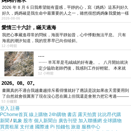
媽媽的需求
自己的諾言
2026 年 8 月 6 日我希望能有靈感，平靜的心，寫《媽媽》這系列好久
好久，媽媽確是我生命中最重要的人之一，雖然很想媽媽像我愛她一樣
所以 我又打了一封信給妳
2026-08-06
愛情三十六計，瞞天過海
是一種進入倒數嗎
我把心事藏進尋常的問候，海面平靜如昔，心中悸動無法平息。 只有
海底的潮汐知道，我的世界早已向你傾斜。
其實 我不曉得
12 小時前
我只明白 有時候最愛的
….
總是讓人糾結自擾
⋯⋯ 羊耳草是毛絨絨的好有趣。 。 八月開始就決
定少協助老師們後，我感到工作好輕鬆。 本來就
12 小時前
不是我的工作啊。 真
妳已經是個天使了
2026。08。07。
有時候很想問妳
畫圖真的不適合我越畫越排斥看得懂就好了應該是說如果改天需要用到
妳怎捨得 留下我一個人承受
了自然就會很厲害了現在沒心思在圖上但我還是會努力把它考過———
53 分鐘前
但是 我卻心甘情願
登入
註冊
PChome首頁
線上購物
24h購物
書店
露天拍賣
比比昂代購
新聞
/
氣象
股市
個人新聞台
廣告刊登
加入聯播網
全球購物
綑綁的這些日子
買賣租屋
支付連
國際連
Pi 拍錢包
旅遊
服務中心
會有解綁的一天