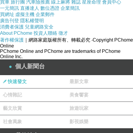
買車
旅行團
汽車險推薦
線上麻將
雜誌
星座命理
會員中心
我知道那天的到來 會是一種美好
一元簡訊
直播達人
數位憑證
企業簡訊
買網址
虛擬主機
企業郵件
廣告刊登
隱私權聲明
妳的阿姨叔叔
消費者保護
兒童網路安全
About PChome
投資人聯絡
徵才
其實告訴我 好幾次 放下妳
著作權保護
｜網路家庭版權所有、轉載必究
‧Copyright PChome
甚至他們還想幫我安排 認識女孩
Online
PChome Online and PChome are trademarks of PChome
雖然 我的婉拒
Online Inc.
被他們看出了原因
個人新聞台
但是我從來不怕讓人看穿
快速發文
最新文章
因為 我也真實的面對自己的心
心情雜記
美食饗宴
寫滿三十封的承諾
藝文欣賞
旅遊玩家
依然有效
社會萬象
影視娛樂
我想妳