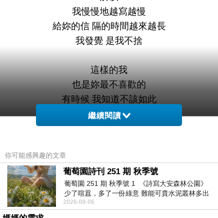
我慢慢地越寫越慢
給妳的信 隔的時間越來越長
我發覺 是我不捨
這樣的我
也是妳最不喜歡的
有時候 我知道不該如此
因為我的生命裡 除了妳
繼續閱讀
我知道 在某個前方
還會有人
你可能感興趣的文章
葡萄園詩刊 251 期 秋季號
如果不好好把妳安放
葡萄園 251 期 秋季號 1 《詩寫大安森林公園》
我其實無法愛上另個人
少了喧囂，多了一份綠意 難能可貴水泥叢林多出
2026-08-06
一
但是 我從來不會去違背