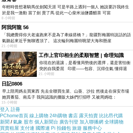
年輕時曾想著騎馬仗劍闖天涯 可是半路上遇到一個人 她說要許我終生
為了測試看看能否早日完成夫人的美夢，
於是我一激動 當了劍 賣了馬 從此一心柴米油鹽醬醋茶 可當
乃安排了海拔高度及夏日氣溫，
8 小時前
與大陸黃山差不多的北橫明池棲蘭山神木群之
阿我阿龍 56
「我總覺得你大老遠跑來不是為了牽線搭橋？」龍疆對梅麗特說話的語
行。
氣聽起來近乎無聊透頂了。 這次輪到梅麗特眺望大海和懸崖
21 小時前
工作上官印相生的柔順智慧 | 命理知識
你現在的退讓，是看懂局勢後的選擇，還是害怕衝
突的自我委屈 印星——包容、沉得住氣 懂得退
21 小時前
一步觀察，不會
日記0806
早上陪周媽去買東西 先去全聯買生菜、山葵、沙拉 然後走在保安市場
她買番茄、南瓜子 我與認識的攤販大姊們打招呼 又被周媽唸：
15 小時前
登入
註冊
PChome首頁
線上購物
24h購物
書店
露天拍賣
比比昂代購
新聞
/
氣象
股市
個人新聞台
廣告刊登
加入聯播網
全球購物
買賣租屋
支付連
國際連
Pi 拍錢包
旅遊
服務中心