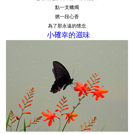
點一支蠟燭
燃一段心香
為了那永遠的懷念
小確
幸的
滋
味