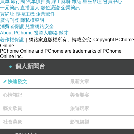
買車
旅行團
汽車險推薦
線上麻將
雜誌
星座命理
會員中心
我們
生在一個有高山的
台灣
，是十分幸運的，
一元簡訊
直播達人
數位憑證
企業簡訊
買網址
虛擬主機
企業郵件
但這道理只有登過高山和無山可登
時
才能明白；
廣告刊登
隱私權聲明
消費者保護
兒童網路安全
About PChome
投資人聯絡
徵才
著作權保護
｜網路家庭版權所有、轉載必究
‧Copyright PChome
Online
PChome Online and PChome are trademarks of PChome
Online Inc.
個人新聞台
快速發文
最新文章
心情雜記
美食饗宴
藝文欣賞
旅遊玩家
台灣
高山林立，
舉目可見
，而且青翠無限、秀麗
社會萬象
影視娛樂
雄壯，