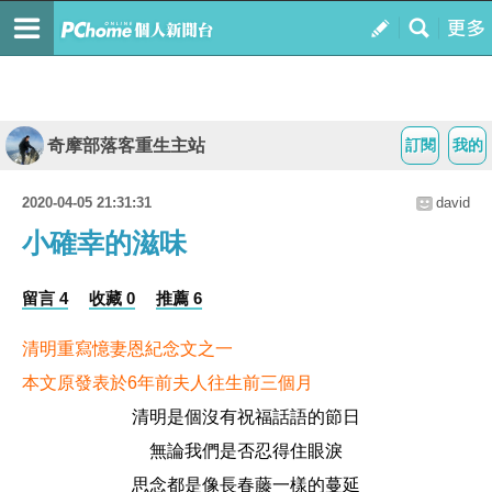
奇摩部落客重生主站
訂閱
我的
2020-04-05 21:31:31
david
小確幸的滋味
留言 4
收藏 0
推薦 6
清明重寫憶妻恩紀念文之一
本文原發表於6年前夫人往生前三個月
清明是個沒有祝福話語的節日
無論我們是否忍得住眼淚
思念都是像長春藤一樣的蔓延