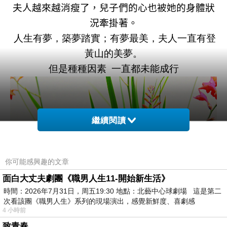
夫人越來越消瘦了，兒子們的心也被她的身體狀
況牽掛著。
人生有夢，築夢踏實；有夢最美，夫人一直有登
黃山的美夢。
但是種種因素 一直都未能成行
繼續閱讀
你可能感興趣的文章
面白大丈夫劇團《職男人生11-開始新生活》
時間：2026年7月31日，周五19:30 地點：北藝中心球劇場 這是第二
次看該團《職男人生》系列的現場演出，感覺新鮮度、喜劇感
4 小時前
致青春