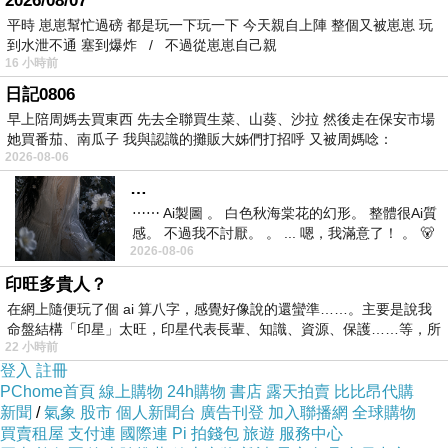
2026/08/07
求，提供有價值的建議。
平時 崽崽幫忙過磅 都是玩一下玩一下 今天親自上陣 整個又被崽崽 玩
到水泄不通 塞到爆炸 / 不過從崽崽自己親
口碑和推薦：諮詢朋友、家人和業內同行，了解
16 小時前
他們是否推薦具有良好聲譽的會計師。口碑良好
日記0806
的專業人士通常是可信賴的選擇。
早上陪周媽去買東西 先去全聯買生菜、山葵、沙拉 然後走在保安市場
她買番茄、南瓜子 我與認識的攤販大姊們打招呼 又被周媽唸：
價格結構：明確了解會計師的價格結構，包括收
2026-08-06
費方式和費率。確保其費用在您的預算範圍內。
…
溝通技巧：重視會計師的溝通能力。他們應該能
⋯⋯ Ai製圖 。 白色秋海棠花的幻形。 整體很Ai質
夠以清晰易懂的方式解釋複雜的財務信息，幫助
感。 不過我不討厭。 。 ... 嗯，我滿意了！ 。 🐻
2026-08-06
昨中
您做出明智的決策。
印旺多貴人？
專業協會成員資格：確認會計師是否是相關專業
在網上隨便玩了個 ai 算八字，感覺好像說的還蠻準……。主要是說我
協會的成員，這表明他們受到行業標準和道德規
命盤結構「印星」太旺，印星代表長輩、知識、資源、保護……等，所
22 小時前
範的約束。
登入
註冊
服務範圍：確保會計師提供您所需的服務，包括
PChome首頁
線上購物
24h購物
書店
露天拍賣
比比昂代購
新聞
會計、稅務規劃、財務報告等。他們的服務範圍
/
氣象
股市
個人新聞台
廣告刊登
加入聯播網
全球購物
買賣租屋
支付連
國際連
Pi 拍錢包
旅遊
服務中心
應與您的需求相符。