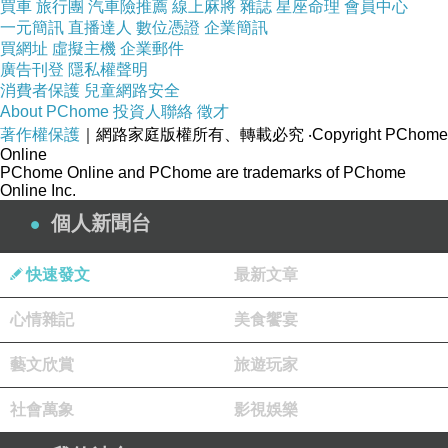
買車
旅行團
汽車險推薦
線上麻將
雜誌
星座命理
會員中心
綜合考慮以上因素，能夠幫助您找到一位適合的
一元簡訊
直播達人
數位憑證
企業簡訊
買網址
虛擬主機
企業郵件
會計師，為您的個人或業務財務管理提供有力支
廣告刊登
隱私權聲明
持，確保財務事務處理得當，並實現長遠的財務
消費者保護
兒童網路安全
About PChome
投資人聯絡
徵才
目標。
著作權保護
｜網路家庭版權所有、轉載必究
‧Copyright PChome
在開公司前，您是否已確定了業務的結構和類
Online
PChome Online and PChome are trademarks of PChome
型，例如有限公司、合夥企業或個體經營？
Online Inc.
開公司的地點是否已經根據法律要求、市場需求
個人新聞台
和競爭環境進行充分考慮？
在選擇開公司服務提供商時，您是否查詢了他們
快速發文
最新文章
的信譽和客戶評價？
心情雜記
美食饗宴
是否已經比較了不同提供商的價格和包含的服務
內容，以確保符合您的預算？
藝文欣賞
旅遊玩家
您是否清楚瞭解開公司過程中可能涉及的法律要
社會萬象
影視娛樂
求和責任？
是否已經諮詢了專業人士，如會計師或律師，以