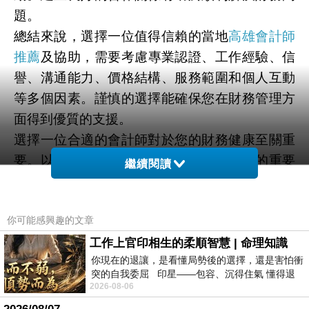
題。
總結來說，選擇一位值得信賴的當地
高雄會計師
推薦
及協助，需要考慮專業認證、工作經驗、信
譽、溝通能力、價格結構、服務範圍和個人互動
等多個因素。謹慎的選擇能確保您在財務管理方
面得到優質的支援。
選擇一位合適的會計師對於您的財務健康至關重
要。以下是幾項獲得當地
台南會計師推薦
的重要
繼續閱讀
因素：
專業資格：確保您的會計師具備適當的專業資
你可能感興趣的文章
格，如註冊會計師（CPA）或特許公認會計師
（ACCA）。這些資格代表他們接受了高水平的
工作上官印相生的柔順智慧 | 命理知識
你現在的退讓，是看懂局勢後的選擇，還是害怕衝
培訓和考核。
突的自我委屈 印星——包容、沉得住氣 懂得退
經驗和專業知識：尋找具有豐富經驗和相關行業
2026-08-06
一步觀察，不會
知識的會計師。他們能夠更好地理解您的業務需