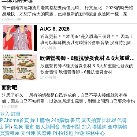
二億元的夢想
因此在蘿蔔坑，達可喜歡在大樹旁邊
當一個地方連雜貨店老闆都想要兩億元時。 行文至此，2026的時光體
感飛快，才想了兩天的問題，已經被新的新聞趕過 跟陰間一樣，某
種上一株蔓藤植物，與它伴生。這些蔓
2026-08-08
藤當然必須經過挑選，有些是花美果香
AUG 8, 2026
的園藝植物，例如百香果，但絕大部
近況更新＊＊本周8/4是入職滿三個月＊＊ 因為上
班可以戴耳機所以有時辦公會聽音樂 沒有特別固
分，還是為了保存在野外可遇不可求，
12 小時前
定哪天但就是一周某一天會固定聽'90
各有特色的原生蔓藤。
欣儀營養師 - 6種抗發炎食材 & 6大加重慢性發炎的飲食習慣
欣儀營養師-6種抗發炎食材 & 6大加重慢性發炎的
飲食習慣 欣儀營養師 - 6種抗發炎食材
17 小時前
https://www.facebook.com/photo/?fbid=147
面對吧
沈思了好久 ，所有的錯都是自己造成的，自己不要去接觸就沒有後
續，因為自己不知輕重，以為無所謂出風頭，到頭出問題自己要承擔怨
14 小時前
不
登入
註冊
PChome首頁
線上購物
24h購物
書店
露天拍賣
比比昂代購
新聞
/
氣象
股市
個人新聞台
廣告刊登
加入聯播網
全球購物
買賣租屋
支付連
國際連
Pi 拍錢包
旅遊
服務中心