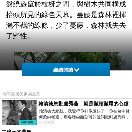
盤繞遊竄於枝枒之間，與樹木共同構成
抬頭所見的綠色天幕。蔓藤是森林裡揮
灑不羈的線條，少了蔓藤，森林就失去
了野性。
繼續閱讀
你可能感興趣的文章
賴清德怒批盧秀燕，就是徹頭徹尾的心虛
賴清德大總統，我覺得你好像說錯了！你在台中替
何欣純輔選，用各種尖酸刻薄的說詞批判盧秀燕，
20 小時前
罵她施政滿意度輸給陳其邁，甚至還說盧