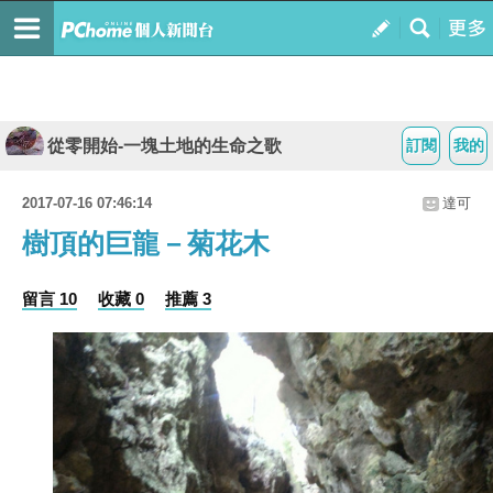
從零開始-一塊土地的生命之歌
訂閱
我的
2017-07-16 07:46:14
達可
樹頂的巨龍－菊花木
留言 10
收藏 0
推薦 3