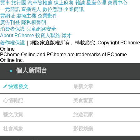
買車
旅行團
汽車險推薦
線上麻將
雜誌
星座命理
會員中心
一元簡訊
直播達人
數位憑證
企業簡訊
買網址
虛擬主機
企業郵件
廣告刊登
隱私權聲明
消費者保護
兒童網路安全
About PChome
投資人聯絡
徵才
著作權保護
｜網路家庭版權所有、轉載必究
‧Copyright PChome
Online
PChome Online and PChome are trademarks of PChome
Online Inc.
個人新聞台
快速發文
最新文章
心情雜記
美食饗宴
藝文欣賞
旅遊玩家
社會萬象
影視娛樂
菊花木就是其一，它的原生地在台灣