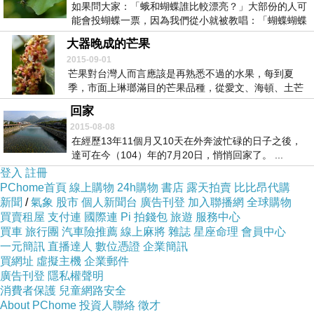
如果問大家：「蛾和蝴蝶誰比較漂亮？」大部份的人可
能會投蝴蝶一票，因為我們從小就被教唱：「蝴蝶蝴蝶
長得...
大器晚成的芒果
2015-09-01
芒果對台灣人而言應該是再熟悉不過的水果，每到夏
季，市面上琳瑯滿目的芒果品種，從愛文、海頓、土芒
果、吃...
回家
2015-08-08
在經歷13年11個月又10天在外奔波忙碌的日子之後，
達可在今（104）年的7月20日，悄悄回家了。 ...
登入
註冊
PChome首頁
線上購物
24h購物
書店
露天拍賣
比比昂代購
新聞
/
氣象
股市
個人新聞台
廣告刊登
加入聯播網
全球購物
買賣租屋
支付連
國際連
Pi 拍錢包
旅遊
服務中心
買車
旅行團
汽車險推薦
線上麻將
雜誌
星座命理
會員中心
一元簡訊
直播達人
數位憑證
企業簡訊
買網址
虛擬主機
企業郵件
廣告刊登
隱私權聲明
消費者保護
兒童網路安全
About PChome
投資人聯絡
徵才