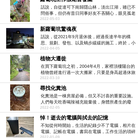
話說，自從達可下崗歸隱山林，淡出江湖，雖已不
問俗事，但仍有昔日同事好友不吝關心，眼見孤老
2022-05-03
一人獨自墾山...
新蘿蔔坑驚魂夜
話說，從2021年9月退休後，經過長達半年的構
思、規劃、發包、以及蝸步緩緩的施工，終於，小
2022-04-05
屋從近乎回...
植物大遷徙
在買下蘿蔔坑之初，2004年4月，家裡頂樓陽台的
植物曾經進行過一次大搬家，只要是身高超過休旅
2022-03-10
車後車廂...
尋找化糞池
化糞池是一棟房屋必備，但又不討喜的重要設施。
人們每天吃香喝辣補充能量後，身體所產生的廢
2022-02-05
料，都得靠化糞...
悼！逝去的電腦與拭去的記憶
不知從何時開始，生活的紀錄少不了電腦，相片在
電腦、記帳在電腦，書寫在電腦，工作生活的瑣碎
2022-01-09
資料都儲存在...