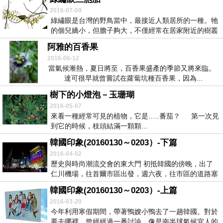
2016-07-09
綠繡眼是台灣的野鳥當中，最接近人類居所的一種。牠
的個兒嬌小，但膽子夠大，不僅經常在居家附近的樹叢
間跳...
阿雅的百香果
2016-06-12
當氣候漸熱，夏日將至，百香果盛產的季節又將來臨。
達可很早就曾嘗試在蘿蔔坑種百香果，因為...
樹下的小燈泡－玉珊瑚
2016-05-07
來看一種經常可見的植物，它是…..番茄？ 第一次見
到它的時候，枝頭結滿一顆顆...
韓國印象(20160130～0203）-下篇
2016-04-02
歷史與時尚潮流交會的東大門 初抵韓國的傍晚，出了
仁川機場，往首爾市區出發，週六夜，往市區的道路塞
&h...
韓國印象(20160130～0203）-上篇
2016-03-20
今年利用寒假期間，帶著鴨嫂小鴨去了一趟韓國。對於
要去哪裡，曾經經過一番討論，像是南半球氣候宜人的