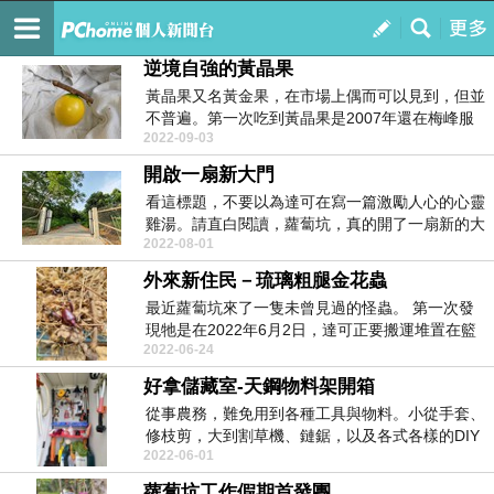
從零開始-一塊土地的生命之歌
訂閱
我的
逆境自強的黃晶果
黃晶果又名黃金果，在市場上偶而可以見到，但並
不普遍。第一次吃到黃晶果是2007年還在梅峰服
2022-09-03
務時，同事...
開啟一扇新大門
看這標題，不要以為達可在寫一篇激勵人心的心靈
雞湯。請直白閱讀，蘿蔔坑，真的開了一扇新的大
2022-08-01
門。 蘿蔔...
外來新住民－琉璃粗腿金花蟲
最近蘿蔔坑來了一隻未曾見過的怪蟲。 第一次發
現牠是在2022年6月2日，達可正要搬運堆置在籃
2022-06-24
框裡的...
好拿儲藏室-天鋼物料架開箱
從事農務，難免用到各種工具與物料。小從手套、
修枝剪，大到割草機、鏈鋸，以及各式各樣的DIY
2022-06-01
器械，如電...
蘿蔔坑工作假期首發團