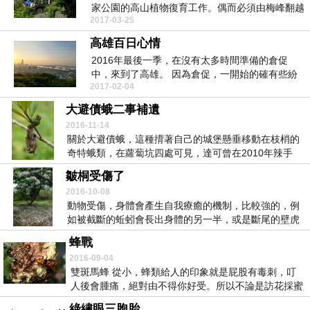
家公園的高山植物復育工作。偶而必須由梅峰翻越
2017-03-25
合歡山、經過...
高雄百日心情
2016年最後一季，在沒有太多時間準備的倉促
中，來到了高雄。 因為倉促，一開始的確有些紛
2017-02-04
亂，第一個...
大避債蛾二事補遺
2016-11-14
關於大避債蛾，這種揹著自己的城堡懸垂移動在枝梢的
奇特蛾類，在蘿蔔坑四處可見，達可曾在2010年辣手
扒...
皺桐受傷了
2016-10-08
動物受傷，身體會產生自我療癒的機制，比較強的，例
如被截斷的蚯蚓會長出身體的另一半，或是斷尾的壁虎
會長...
蜂戰
2016-09-04
雙斑馬蜂 從小，蜂類給人的印象就是屁股有毒刺，叮
人後會腫痛，絕對由不得你好受。所以不論是訪花採蜜
的...
綠繡眼三胞胎