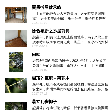
闇黑拆屋啟示錄
（本文可能包含令人不適畫面，必要時請遮眼閱
覽） 房子要重新翻修，第一件事，腦子裡要先有
2021-11-09
房子整...
除舊布新之拆屋前傳
想當年，剛買下這片紅土蘿蔔地時，為了來此工作
疲累時可以有個歇腳之處，搭蓋了一座小小的資材
2021-10-18
室。一晃眼，...
回歸
經過5年南向漂流的日子，2021年9月，終於放下
公職生涯的凡塵瑣事，重獲人生自由。 回想這5
2021-10-02
年，工...
樹頂的巨龍－菊花木
森林裡，總有各式各樣的蔓藤植物，盤繞遊竄於枝
枒之間，與樹木共同構成抬頭所見的綠色天幕。蔓
2017-07-16
藤是森林裡揮...
叢立孔雀椰子
記得還在梅峰任職的時候，我們曾經承接太魯閣國