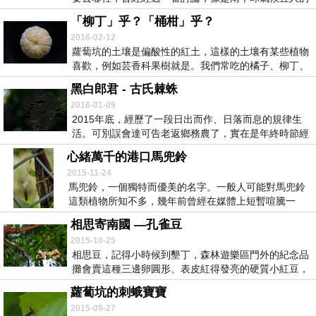
紐西...
「柳丁」乎？「桶柑」乎？
2016-02-12
蘿蔔坑的土壤是偏酸性的紅土，這樣的土壤有某些植物
喜歡，例如芸香科果樹就是。我們常吃的橘子、柳丁、
柚子...
黑白郎君 - 古氏棘蛛
2016-01-09
2015年底，經歷了一段日出而作、日落而息的規律生
活。可別誤會達可告老返鄉務農了，實在是年終時節經
手...
心緒萬千的港口馬兜鈴
2015-11-24
馬兜鈴，一個獨特而優美的名字。一般人可能對馬兜鈴
這類植物所知不多，幾年前曾經在媒體上短暫喧騰一
時，當...
相思寄南國 —孔雀豆
2015-10-25
相思豆，記得小時候到墾丁，森林遊樂區門外的紀念品
攤會賣這種三邊卵圓形、表皮紅得發亮的硬質小紅豆，
品相...
蘿蔔坑的刺蛾寶寶
2015-09-27