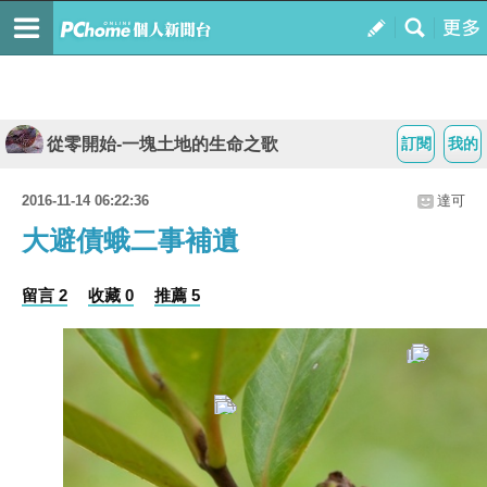
從零開始-一塊土地的生命之歌
訂閱
我的
2016-11-14 06:22:36
達可
大避債蛾二事補遺
留言 2
收藏 0
推薦 5