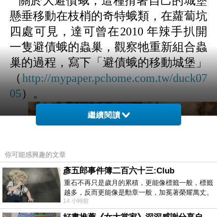
關於大避債蛾，這種揹著自己的城堡
懸垂移動在枝梢的奇特蛾類，在蘿蔔坑
四處可見，達可曾在
2010
年辣手扒開
一隻避債蛾的蟲巢，觀察牠重新組合蟲
巢的過程，寫下
「
避債蛾的移動城堡
」
（
http://mypaper.pchome.com.tw/duck07
05
）。
繼續閱讀
你可能感興趣的文章
彥五郎事件簿二百六十三:Club
重石不再只是歲月的累積，更能像標籤一般，標籤
越多，反而更能像是勳章一般，加冕著榮耀萬丈。
14 小時前
習慣一如縱容，成了再難輕輕放下的罪證