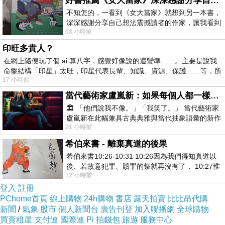
好書推薦《女大當家》深深感謝分享自己想法震撼讀者的作家，讓我看到不同樣貌的家庭！
不知怎的，一看到《女大當家》就想到另一本書，
深深感謝分享自己想法震撼讀者的作家，讓我看到
這種缺德事會被良心譴責，只能偶而
18 小時前
不同樣貌的家庭！ 《女大
做一次，因此往後這幾年，達可都只敢
印旺多貴人？
用眼睛看，不再動手。大部分的時間，
在網上隨便玩了個 ai 算八字，感覺好像說的還蠻準……。主要是說我
命盤結構「印星」太旺，印星代表長輩、知識、資源、保護……等，所
避債蛾總是靜靜掛在枝頭上，文風不
17 小時前
動，所以若要對單一蟲巢進行觀察，有
當代藝術家盧嵐新：如果每個人都一樣，這世界該有多無聊？
可能等上半天也等不到牠稍微顫動一
🏛️ 「他們說我不像。」「我笑了。」 當代藝術家
盧嵐新在此幅兼具古典典雅與當代抽象語彙的新作
下，甚至有可能巢內已經無主，可是從
21 小時前
中，以沈靜的藍色空間為背景，描繪了
外觀卻看不出來。傻等似乎不是觀察避
希伯來書 - 離棄真道的後果
債蛾的好方法，我也沒有這樣的耐心，
希伯來書10:26-10:31 10:26因為我們得知真道以
後、若故意犯罪、贖罪的祭就再沒有了． 10:27惟
幸好在園區走動日久，偶而也會出現運
12 小時前
有戰懼等候審判和那燒滅眾敵人的烈火
氣不錯的
Lucky day
。
登入
註冊
PChome首頁
線上購物
24h購物
書店
露天拍賣
比比昂代購
新聞
/
氣象
股市
個人新聞台
廣告刊登
加入聯播網
全球購物
穿紅袍的大避債蛾
買賣租屋
支付連
國際連
Pi 拍錢包
旅遊
服務中心