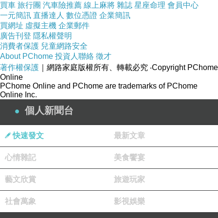
買車
旅行團
汽車險推薦
線上麻將
雜誌
星座命理
會員中心
一元簡訊
直播達人
數位憑證
企業簡訊
買網址
虛擬主機
企業郵件
廣告刊登
隱私權聲明
消費者保護
兒童網路安全
About PChome
投資人聯絡
徵才
著作權保護
｜網路家庭版權所有、轉載必究
‧Copyright PChome
Online
PChome Online and PChome are trademarks of PChome
Online Inc.
個人新聞台
快速發文
最新文章
心情雜記
美食饗宴
藝文欣賞
旅遊玩家
社會萬象
影視娛樂