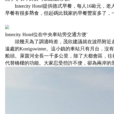
Intercity Hotel
提供德式早餐，每人
16
歐元，老
早餐有很多
熱
食，但起碼比我家的早餐豐富多了，
Intercity Hotel位在中央車站旁交通方便ˉ
頭幾天為了調適時差，茂欣建議就在波昂附近走
遠處的
Konigswinter
。這小鎮的車站只有月台，沒有
船頭。萊茵河全長一千多公里，除了大都會區，往
代替橋樑的功能。大家忍受些許不便，卻為兩岸的