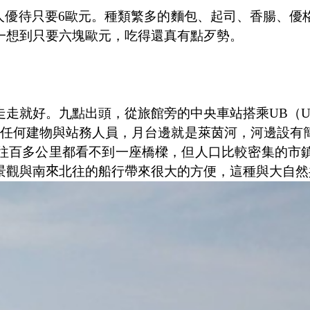
人優待只要
6
歐元。種類繁多的麵包、起司、香腸、優
一想到只要六塊歐元，吃得還真有點歹勢。
走就好。九點出頭，從旅館旁的中央車站搭乘
UB
（
U
任何建物與站務人員，月台邊就是萊茵河，河邊設有
往百多公里都看不到一座橋樑，但人口比較密集的市
景觀與南
來
北往的船行帶來很大的方便，這種與大自然