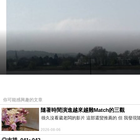
你可能感興趣的文章
隨著時間演進越來越難Match的三觀
很久沒看葳老闆的影片 這部還蠻推薦的 但 我發現
2026-08-06