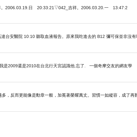
3.19.日 20:33:21▽042_吉祥。2006.03.20.一 13:47:2
車抵達台安醫院 10:10 聽取血液報告。原來我吃進去的 B12 彌可保並非沒
是2009還是2010在台北行天宮認識他.忘了. 一個奇摩交友的網友學
越多，反而更能像是勳章一般，加冕著榮耀萬丈。習慣一如縱容，成了再
（
Siebengebirge
），
Konigswinter
就位於其中之一的龍
廣場，沿途有一座古色古香的電話亭，探頭一看，裡