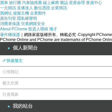
人的文化水平。過了電話亭，不遠處就是登山電車
買車
旅行團
汽車險推薦
線上麻將
雜誌
星座命理
會員中心
眼底。
一元簡訊
直播達人
數位憑證
企業簡訊
買網址
虛擬主機
企業郵件
廣告刊登
隱私權聲明
消費者保護
兒童網路安全
About PChome
投資人聯絡
徵才
著作權保護
｜網路家庭版權所有、轉載必究
‧Copyright PChome
PChome Online and PChome are trademarks of PChome Online
個人新聞台
快速發文
心情雜記
藝文欣賞
社會萬象
我的站台