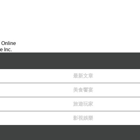
站，我們直接坐到龍岩山頂，登高望遠，萊茵河的旑
 Online
 Inc.
最新文章
美食饗宴
旅遊玩家
影視娛樂