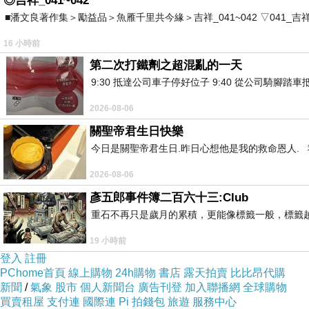
◎吉祥_041~042
■潘文良著作集＞勵益品＞魚雁千里共今緣＞吉祥_041~042 ▽041_吉祥。2006.0
16 小時前
第二次打鐵劑之超混亂的一天
9:30 抵達公司車子停好位子 9:40 從公司騎腳踏
2026-08-06
關聖帝君生日快樂
今日是關聖帝君生日.昨日心想他是我的救命恩人. 我
2026-08-06
彥五郎事件簿二百六十三:Club
重石不再只是歲月的累積，更能像標籤一般，標籤
19 小時前
登入
註冊
萊茵
河
東岸的七座圓錐形山峰，被稱為七峰山
PChome首頁
線上購物
24h購物
書店
露天拍賣
比比昂代購
新聞
/
氣象
股市
個人新聞台
廣告刊登
加入聯播網
全球購物
可搭乘登山電車。從車站走幾百公尺，經過市議會
買賣租屋
支付連
國際連
Pi 拍錢包
旅遊
服務中心