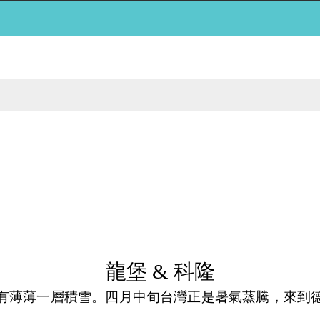
龍堡
&
科隆
薄薄一層積雪。四月中旬台灣正是暑氣蒸騰，來到德