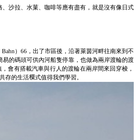
格、沙拉、水菓、咖啡等應有盡有，就是沒有像日式
 Bahn
）
66
，出了市區後，沿著萊茵河畔往南來到不
簡易的碼頭可供內河船隻停靠，也做為兩岸渡輪的渡
鎮，會有搭載汽車與行人的渡輪在兩岸間來回穿梭，
共存的生活
模
式值得我們學習。