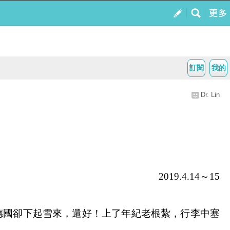
訂閱
我的
Dr. Lin
2019.4.14
～
15
國卻下起雪來，還好！上了年紀老根紮，行李中塞