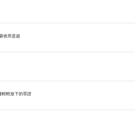
有吸收而是超
難輕輕放下的罪證
岩山（
Drachenfels
）山麓，上山可沿著步道健行，也
頭擺滿各種書籍，原來是流動圖書室，充分展現當地