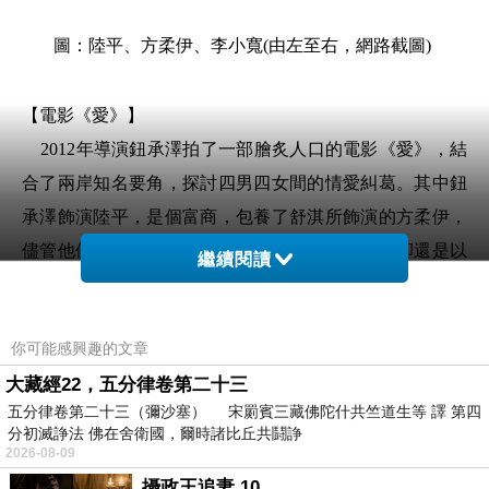
圖：陸平、方柔伊、李小寬
(
由左至右，網路截圖
)
【電影《愛》】
2012年導演鈕承澤拍了一部膾炙人口的電影《愛》，結
合了兩岸知名要角，探討四男四女間的情愛糾葛。其中鈕
承澤飾演陸平，是個富商，包養了舒淇所飾演的方柔伊，
儘管他們兩人一度興起想要結婚的念頭，但最終卻還是以
繼續閱讀
分手為彼此的關係畫下句點。方柔伊之所以婉拒了陸平的
求婚，其中的關鍵因素是她愛上了阮經天所飾演的李小
你可能感興趣的文章
寬。從物質面來看，李小寬比不上陸平有錢。陸平有錢到
大藏經22，五分律卷第二十三
可以給方柔伊開個藝廊，不愁吃穿。但為什麼方柔伊拒絕
五分律卷第二十三（彌沙塞） 宋罽賓三藏佛陀什共竺道生等 譯 第四
了一個可以少奮鬥20年的機會呢？
分初滅諍法 佛在舍衛國，爾時諸比丘共鬪諍
原因就出在方柔伊意外邂逅了李小寬，發現自己存在的
2026-08-09
攝政王追妻 10
價值。當她有機會述說自己過去的不堪往事時，李小寬沒