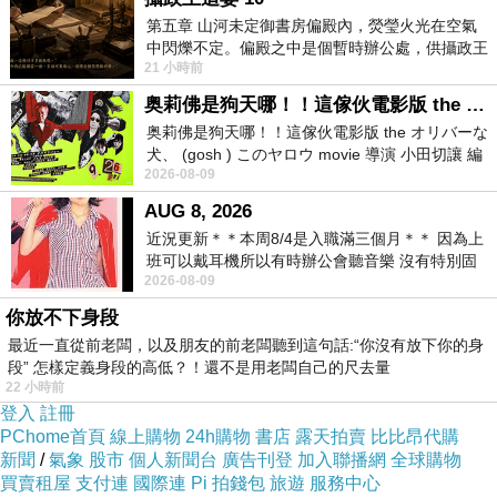
第五章 山河未定御書房偏殿內，熒瑩火光在空氣
有批判、沒有歧視，他給了對方寬容與體貼，說了一句：
中閃爍不定。偏殿之中是個暫時辦公處，供攝政王
「因為妳心裡很辛苦！」這樣的一句話融化了方柔伊的內
21 小時前
於皇宮內廷裡處理公務已然很多年。房內
心，當她視自己為被人包養的爛貨，但李小寬不如此看，
奥莉佛是狗天哪！！這傢伙電影版 the オリバーな犬、 (gosh ) このヤロウ movie
奥莉佛是狗天哪！！這傢伙電影版 the オリバーな
他看到的是一個人內在的無助、無奈與掙扎。拿陸平與李
犬、 (gosh ) このヤロウ movie 導演 小田切讓 編
小寬兩相對比，就可以看出彼此的差異，前者以錢或物質
2026-08-09
劇: 小田切讓 主演: 小田切讓
建立情感，而後者則是以真心誠意地對待一個人。這也就
AUG 8, 2026
是當方柔伊聽完李小寬講的話後，眼淚有股潸然欲下的感
近況更新＊＊本周8/4是入職滿三個月＊＊ 因為上
班可以戴耳機所以有時辦公會聽音樂 沒有特別固
覺。
2026-08-09
定哪天但就是一周某一天會固定聽'90
【情敵現身】
你放不下身段
在陸平調查完方柔伊變心的緣由後，他發現了李小寬的
最近一直從前老闆，以及朋友的前老闆聽到這句話:“你沒有放下你的身
段” 怎樣定義身段的高低？！還不是用老闆自己的尺去量
存在，也知曉自己在方柔伊心中的份量已大不如前。陸平
22 小時前
可說是從情人的身份退位成一般的追求者，恐怕是淪為情
登入
註冊
PChome首頁
線上購物
24h購物
書店
露天拍賣
比比昂代購
敵的角色，心中感覺五味雜陳，於是拎著高爾夫球桿要拿
新聞
/
氣象
股市
個人新聞台
廣告刊登
加入聯播網
全球購物
李小寬出氣。就在兩人扭打一輪之後，陸平掉了假牙，方
買賣租屋
支付連
國際連
Pi 拍錢包
旅遊
服務中心