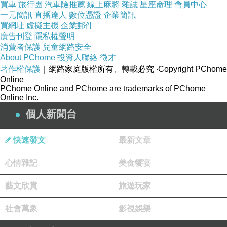
買車
旅行團
汽車險推薦
線上麻將
雜誌
星座命理
會員中心
結束這場鬧劇。之後，陸平找方柔伊理論，言詞犀利但卻
一元簡訊
直播達人
數位憑證
企業簡訊
無法挽回這段他原以為用金錢就可以手到擒來的感情，這
買網址
虛擬主機
企業郵件
廣告刊登
隱私權聲明
如意算盤他可算是賠了夫人又折兵。
消費者保護
兒童網路安全
像陸平這樣的角色，在韓劇中也有一位，出現在《陷入
About PChome
投資人聯絡
徵才
著作權保護
｜網路家庭版權所有、轉載必究
‧Copyright PChome
純情》的李俊熙(尹賢敏飾)，他喜歡金純情(金素妍飾)，但
Online
卻始終得不到她的芳心。一開始，金純情傾心於馬東旭(陳
PChome Online and PChome are trademarks of PChome
Online Inc.
久飾)，兩人的感情非常深厚，甚至有結婚的打算。但在馬
個人新聞台
東旭查案的過程中，發覺好朋友李俊熙涉及不法勾當，要
他去警察局自首，免得被他親自捉拿。沒想到，李俊熙為
快速發文
最新文章
了保有自由之身，於是開車撞傷了馬東旭，並見死不救。
心情雜記
美食饗宴
之後，金純情走出了喪失愛人的創傷後，漸漸喜歡上姜
敏浩(鄭敬淏飾)，李俊熙心中更燃起了熊熊的怒火。他不
藝文欣賞
旅遊玩家
只是想在事業上拚過姜敏浩，更要在情感上贏過金純情的
社會萬象
影視娛樂
新男友。他為了打垮對方，無所不用其極，加上運用自己