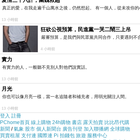
愛情三十六計，圍魏救趙
真正的愛，在我走遍千山萬水之後，仍然想起。 有一個人，從未攻你的
13 小時前
【校園禁談戀愛】
狂砍公視預算，民進黨一哭二鬧三上吊
近來看到一則新聞，將我整個人的思緒帶回到過
嚴審預算，是我們與民眾黨共同合作，只要遇到不合理的
則新聞指出有為數不少的學校以校規為名，禁止學
4 小時前
校不給學生有申辯的機會，逕自判斷，一方面不合
實力
以我過去所念的高中，就素有「五大禁忌之稱」
有實力的人，一般聽不見別人對他們說實話。
過、
(3)
考試作弊一大過、
(4)
抽菸一大過、
(5)
喝酒一
13 小時前
一旦發現男女交往情事，就會回報給教官，其後果
月光
這些規定，現今看來，可說是相當荒謬。不只是
你也可以像月亮一樣，當一名追隨者和補充者，用弱光關注人間。
著稱的私校，直到如今仍死守這些傳統而過時的
13 小時前
行。種種不合理之規範，早已超出校規對學生生活
登入
註冊
【以疏通取代圍堵】
PChome首頁
線上購物
24h購物
書店
露天拍賣
比比昂代購
新聞
/
氣象
股市
個人新聞台
廣告刊登
加入聯播網
全球購物
從精神分析大師佛洛伊德對人的觀察角度來看，
買賣租屋
支付連
國際連
Pi 拍錢包
旅遊
服務中心