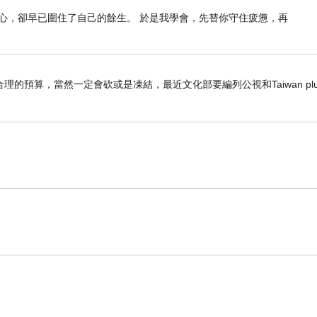
心，卻早已圍住了自己的餘生。 於是我學會，先替你守住疲憊，再
資料來源：
103/05/07
《中時電子報》「籠統過時
LKK
校規
教部要求訂清楚」
去的高中歲月。過去的高中生活對我而言，有著青澀
預算，當然一定會砍或是凍結，最近文化部要編列公視和Taiwan plu
生男女交往、甚至是不允許鼓動學潮，違反規定者，
情理，另一方面則有違反人權之虞。
，一入學時，學長就三令五申告誡，千萬不能觸犯。
大過。當時由於全體學生住校，若有外校朋友、同學
相當嚴重。若是累犯，連三次抓到男女交往，就形同
學生談戀愛的權利被剝奪，更甚者是自由通信的權利
規範。有的學校甚至還規定，男女若要講話需間隔一公
該有的管理，成了箝制自由的工具，只為達成學校對
學生所處的青春期是性器期階段，性能量非常活躍的