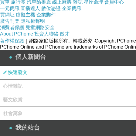
以及被愛的感受，相當強烈。當私校為了學校的升
買車
旅行團
汽車險推薦
線上麻將
雜誌
星座命理
會員中心
一元簡訊
直播達人
數位憑證
企業簡訊
世界的探索。
買網址
虛擬主機
企業郵件
另一位知名的學者艾瑞克森，他所提出的心理社
廣告刊登
隱私權聲明
明自己存在的價值。有不少的學生說「愛情是我生
消費者保護
兒童網路安全
About PChome
投資人聯絡
徵才
戀愛需接受懲處，以確保學校生活秩序依規而行，
著作權保護
｜網路家庭版權所有、轉載必究
‧Copyright PChome
這就好比鯀的治水，是築起越來越高的堤防，
PChome Online and PChome are trademarks of PChome Online
堵，引導他們瞭解愛的渴望、如何進行邀約、建立
個人新聞台
版面時，都會有學者、專家跳出來再次大聲疾呼檢
快速發文
沒多久前，台北市衛生局公布了一份調查資料，
數字隨著孩子的年齡增加，到高中生攀上了一個
心情雜記
蜜。更何況這些孩子自小就生活在偶像劇充斥的環
藝文欣賞
【提早學習愛的真諦】
學校與其採取鎖國政策，不如以更開放的態度面
社會萬象
愛權還給他們，由其決定他所想要的愛情是什麼，
我的站台
的責任只定義在功課的學習，而忽略了人性中對愛