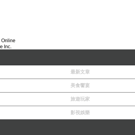
學率以及假管理學生生活為名，禁止校園戀愛，其實
會發展論，標誌出青春期是個自我認同或混淆的階段
活的全部」，但這樣的言論有時不見容於成人的想法
不至於造成不必要的混亂。
 Online
但卻未能有效地解決學生可能有的戀愛議題。對於學
 Inc.
良好的愛情界線、擇偶的條件等，這些才是真實人生
討我們學校的情感教育。
最新文章
發現學生們在上大學前有三分之一的學子談過戀愛，
高峰。就算明文禁止，也無法阻擋人對愛情的追尋。越
美食饗宴
境中，更是難以逃開愛的天網，都被圈在其中，有著
旅遊玩家
對學生的愛情生活，增加其自我覺知，而不至於對愛
影視娛樂
而不是透過校規籠統的規定，限制一個孩子該有的權
的渴求。