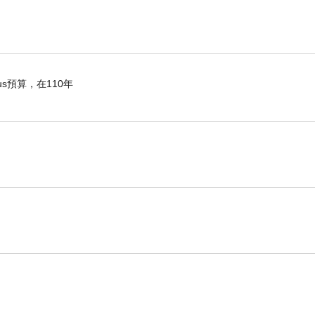
淡淡微酸的記憶，甚至也有往事不堪回首的慨歎。這
s預算，在110年
將有大過的處分。在這些以校規為名的處分，往往學
這五大禁忌是：
(1)
男女交往一大過、
(2)
頂撞老師一大
寄信來，校方給了導師相當大的權力，可先行拆閱，
判死刑，退學處理。
也被剝奪，學生可說是毫無隱私。在許多以管理嚴格
尺距離，還聽過有的要講話得在教官見證下方能進
升學率的追求。
時期，人對愛情自然而然地雀雀躍試。那種渴望愛人