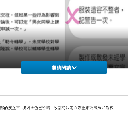
繼續閱讀
部的漢堡市 後因天色已昏暗 故臨時決定在漢堡市吃晚餐和過夜