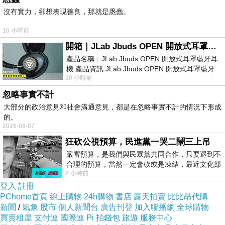
沒有實力，卻想表現善良，那就是愚蠢。
10 小時前
開箱｜JLab Jbuds OPEN 開放式耳罩藍牙耳機 - 設計美學，輕巧、透氣、環境音全物理達成！
產品名稱：JLab Jbuds OPEN 開放式耳罩藍牙耳
機 產品資訊 JLab Jbuds OPEN 開放式耳罩藍牙
10 小時前
耳機評語：非常有特色，值得喜愛美型工
忽略事實不計
大部分的政治意見和社會溝通意見，都是在忽略事實不計的情況下形成
的。
2026-08-07
狂砍公視預算，民進黨一哭二鬧三上吊
嚴審預算，是我們與民眾黨共同合作，只要遇到不
合理的預算，當然一定會砍或是凍結，最近文化部
2 小時前
要編列公視和Taiwan plus預算，在110年
登入
註冊
PChome首頁
線上購物
24h購物
書店
露天拍賣
比比昂代購
新聞
/
氣象
股市
個人新聞台
廣告刊登
加入聯播網
全球購物
買賣租屋
支付連
國際連
Pi 拍錢包
旅遊
服務中心