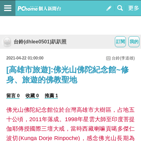
台鈴(dhlee0501)趴趴照
訂閱
我的
2021-04-22 01:00:00
台鈴(李道雄)
[高雄市旅遊]:佛光山佛陀紀念館~修
身、旅遊的佛教聖地
留言 0
收藏 0
推薦 1
佛光山佛陀紀念館位於台灣高雄市大樹區，占地五
十公頃，2011年落成。1998年星雲大師至印度菩提
伽耶傳授國際三壇大戒，當時西藏喇嘛貢噶多傑仁
波切(Kunga Dorje Rinpoche)，感念佛光山長期為