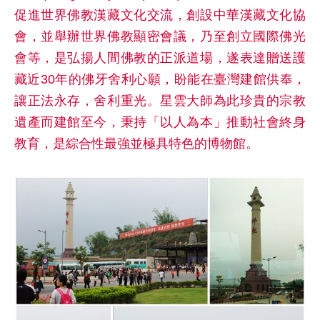
促進世界佛教漢藏文化交流，創設中華漢藏文化協
會，並舉辦世界佛教顯密會議，乃至創立國際佛光
會等，是弘揚人間佛教的正派道場，遂表達贈送護
藏近30年的佛牙舍利心願，盼能在臺灣建館供奉，
讓正法永存，舍利重光。星雲大師為此珍貴的宗教
遺產而建館至今，秉持「以人為本」推動社會終身
教育，是綜合性最強並極具特色的博物館。