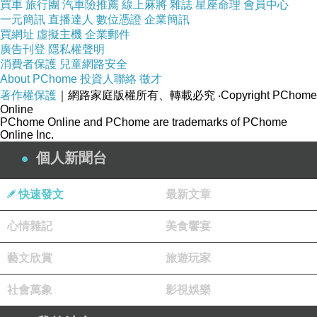
買車
旅行團
汽車險推薦
線上麻將
雜誌
星座命理
會員中心
一元簡訊
直播達人
數位憑證
企業簡訊
買網址
虛擬主機
企業郵件
廣告刊登
隱私權聲明
消費者保護
兒童網路安全
佛陀紀念館與中華文物交流協會五年合作計畫，共
About PChome
投資人聯絡
徵才
著作權保護
｜網路家庭版權所有、轉載必究
‧Copyright PChome
同舉辦過「千年重光」、「光照大千」、「七寶瑞
Online
光」、「紫禁佛光」、「絕壁重光」等大型展覽。
PChome Online and PChome are trademarks of PChome
Online Inc.
與山東省文物局、安徽博物院、蘇州博物館、湖北
個人新聞台
博物館、河北博物院、山西博物院、國立歷史博物
館、河南博物院、金門文化園區歷史民俗博物館等
快速發文
最新文章
九個簽署成為友好博物館，每年在兩岸博物館館際
心情雜記
美食饗宴
交流及春節都有舉辦文化藝術展演活動。
藝文欣賞
旅遊玩家
社會萬象
影視娛樂