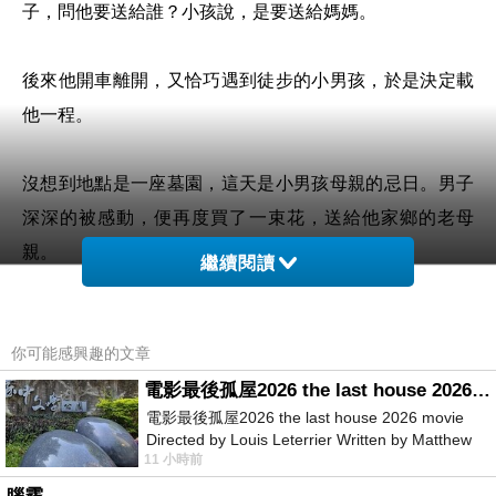
子，問他要送給誰？小孩說，是要送給媽媽。
後來他開車離開，又恰巧遇到徒步的小男孩，於是決定載
他一程。
沒想到地點是一座墓園，這天是小男孩母親的忌日。男子
深深的被感動，便再度買了一束花，送給他家鄉的老母
親。
繼續閱讀
人的心是肉做的，即便內心堅強，遭受打擊，也會絞痛、
你可能感興趣的文章
刺痛，像是有人捏住你的心臟。
電影最後孤屋2026 the last house 2026 movie
電影最後孤屋2026 the last house 2026 movie
於是大悟無言、大智不語、大喜無聲，
Directed by Louis Leterrier Written by Matthew
千言萬語化為一聲嘆息。
11 小時前
Robinson Starring Greta Lee Wa