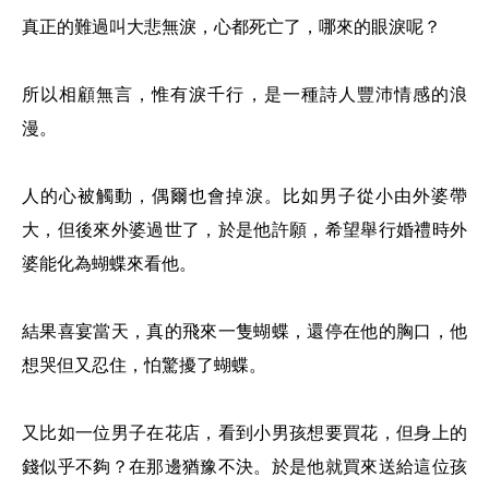
真正的難過叫大悲無淚，心都死亡了，哪來的眼淚呢？
所以相顧無言，惟有淚千行，是一種詩人豐沛情感的浪
漫。
人的心被觸動，偶爾也會掉淚。比如男子從小由外婆帶
大，但後來外婆過世了，於是他許願，希望舉行婚禮時外
婆能化為蝴蝶來看他。
結果喜宴當天，真的飛來一隻蝴蝶，還停在他的胸口，他
想哭但又忍住，怕驚擾了蝴蝶。
又比如一位男子在花店，看到小男孩想要買花，但身上的
錢似乎不夠？在那邊猶豫不決。於是他就買來送給這位孩