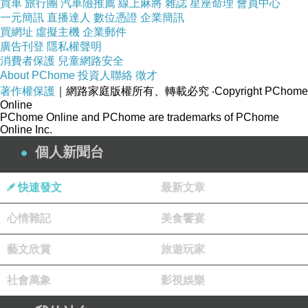
買車
旅行團
汽車險推薦
線上麻將
雜誌
星座命理
會員中心
一元簡訊
直播達人
數位憑證
企業簡訊
買網址
虛擬主機
企業郵件
廣告刊登
隱私權聲明
消費者保護
兒童網路安全
About PChome
投資人聯絡
徵才
著作權保護
｜網路家庭版權所有、轉載必究
‧Copyright PChome
Online
PChome Online and PChome are trademarks of PChome
Online Inc.
個人新聞台
快速發文
最新文章
心情雜記
美食饗宴
藝文欣賞
旅遊玩家
社會萬象
影視娛樂