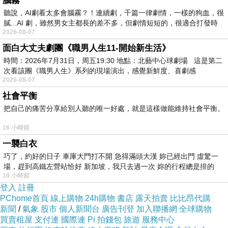
腦霧
聽說，AI劇看太多會腦霧？！連續劇，千篇一律劇情，一樣的狗血，很
膩...AI 劇，雖然男女主都長的差不多，但劇情短短的，很適合打發時
2026-08-07
曖昧
上一篇：
面白大丈夫劇團《職男人生11-開始新生活》
時間：2026年7月31日，周五19:30 地點：北藝中心球劇場 這是第二
喝水阿伯
下一篇：
次看該團《職男人生》系列的現場演出，感覺新鮮度、喜劇感
2026-08-07
社會平衡
把自己的痛苦分享給別人聽的唯一好處，就是這樣做能維持社會平衡。
16 小時前
一襲白衣
巧了，約好的日子 車庫大門打不開 急得滿頭大漢 妳已經出門 虛驚一
場，趕到高鐵左營站恰好 新加坡，我只去過一次 妳的行程總是排的
19 小時前
登入
註冊
PChome首頁
線上購物
24h購物
書店
露天拍賣
比比昂代購
新聞
/
氣象
股市
個人新聞台
廣告刊登
加入聯播網
全球購物
買賣租屋
支付連
國際連
Pi 拍錢包
旅遊
服務中心