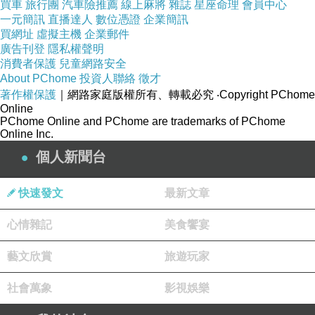
買車
旅行團
汽車險推薦
線上麻將
雜誌
星座命理
會員中心
一元簡訊
直播達人
數位憑證
企業簡訊
買網址
虛擬主機
企業郵件
廣告刊登
隱私權聲明
消費者保護
兒童網路安全
About PChome
投資人聯絡
徵才
著作權保護
｜網路家庭版權所有、轉載必究
‧Copyright PChome
Online
PChome Online and PChome are trademarks of PChome
Online Inc.
個人新聞台
快速發文
最新文章
心情雜記
美食饗宴
藝文欣賞
旅遊玩家
社會萬象
影視娛樂