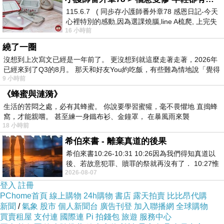
115.6.7 ( 同步存小護師番外章78 感恩日記-今天
心裡特別的感動,因為選課燒腦,line A梳爬, 上完失
16 小時前
智課的她,特來傾
繞了一圈
沒想到上次寫文已經是一年前了。 更沒想到就這麼走著走著，2026年
已經來到了Q3的8月。 那天和好友You約吃飯，有些難為情地說「覺得
9 小時前
《蜂蜜與漣漪》
生活的苦悶之處，必有其蜂蜜。 你說要學習蜜獾，毫不畏懼地 直搗蜂
窩，才能親嚐。 甚至練一身鐵布衫、金鐘罩， 在暴風雨來襲
當然，PAUL出名的是他百年來的傳統麵包和甜點
18 小時前
這一天我也是第一次吃他的晚餐，所以也蠻期待的
希伯來書 - 離棄真道的後果
仁愛店在2008年秋天開幕，我還記得那時我們瘋狂的想盡辦法要去吃草
希伯來書10:26-10:31 10:26因為我們得知真道以
後、若故意犯罪、贖罪的祭就再沒有了． 10:27惟
莓千層派
2026-08-07
有戰懼等候審判和那燒滅眾敵人的烈火
登入
註冊
PChome首頁
線上購物
24h購物
書店
露天拍賣
比比昂代購
新聞
/
氣象
股市
個人新聞台
廣告刊登
加入聯播網
全球購物
買賣租屋
支付連
國際連
Pi 拍錢包
旅遊
服務中心