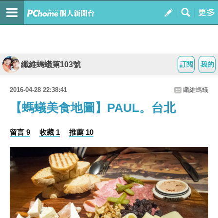
纖維螞蟻第103號
訂閱
我的
2016-04-28 22:38:41
纖維螞蟻
【螞蟻美食地圖】PAUL。台北
留言 9
收藏 1
推薦 10