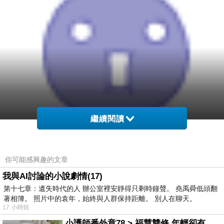
繼續閱讀
你可能感興趣的文章
我與AI討論的小說劇情(17)
第十七章：遺失時代的人 辦公室裡安靜得只剩時鐘聲。 堯禹舜低頭翻
著相簿。 照片中的袁年，始終與人群保持距離。 別人在聊天。
17 小時前
小護師番外章78 > 福慧雙修 年輕卻有個老靈魂 ㄑ金剛經〉podcast