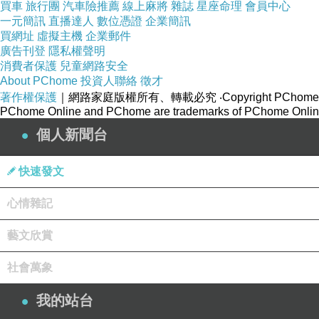
買車
旅行團
汽車險推薦
線上麻將
雜誌
星座命理
會員中心
一元簡訊
直播達人
數位憑證
企業簡訊
買網址
虛擬主機
企業郵件
廣告刊登
隱私權聲明
消費者保護
兒童網路安全
About PChome
投資人聯絡
徵才
著作權保護
｜網路家庭版權所有、轉載必究
‧Copyright PChome
PChome Online and PChome are trademarks of PChome Online
個人新聞台
快速發文
心情雜記
藝文欣賞
【育兒甘苦談】美好小時光
社會萬象
我的站台
文/小米嘛