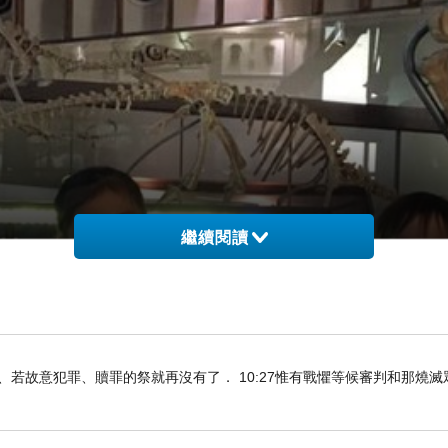
繼續閱讀
知真道以後、若故意犯罪、贖罪的祭就再沒有了． 10:27惟有戰懼等候審判和那燒