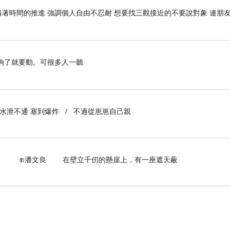
隨著時間的推進 強調個人自由不忍耐 想要找三觀接近的不要說對象 連朋
了就要動。可很多人一聽
到水泄不通 塞到爆炸 / 不過從崽崽自己親
壁立千仞的懸崖上，有一座遮天蔽