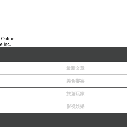
 Online
 Inc.
最新文章
美食饗宴
旅遊玩家
影視娛樂