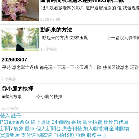
隨著時間演進越來越難Match的三觀
很久沒看葳老闆的影片 這部還蠻推薦的 但 我發現
2026-08-06
動起來的方法
動起來的方法 文/林玉鳳 上一篇說到靜養夠
15 小時前
2026/08/07
平時 崽崽幫忙過磅 都是玩一下玩一下 今天親自上陣 整個又被崽崽 玩
2 小時前
◎小鷹的抉擇
■寓言故事 ◎小鷹的抉擇 ⊕潘文良 在
21 小時前
登入
註冊
PChome首頁
線上購物
24h購物
書店
露天拍賣
比比昂代購
新聞
/
氣象
股市
個人新聞台
廣告刊登
加入聯播網
全球購物
買賣租屋
支付連
國際連
Pi 拍錢包
旅遊
服務中心