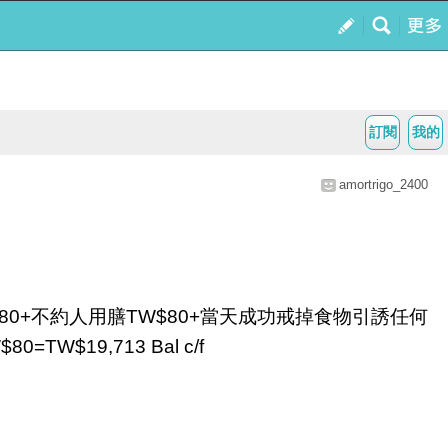
訂閱
我的
amortrigo_2400
得TW$80+不約人用膳TW$80+當天成功戒掉食物引誘任何
TW$19,713 Bal
c/f