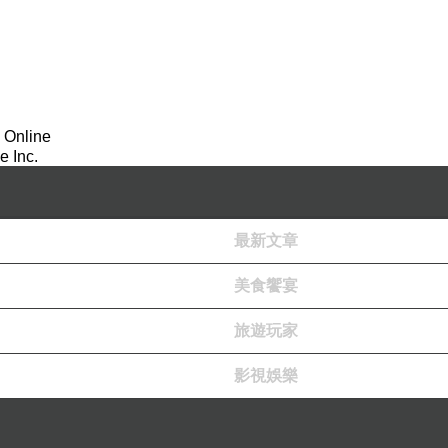
 Online
 Inc.
最新文章
美食饗宴
旅遊玩家
影視娛樂