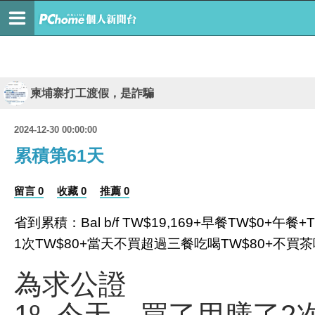
柬埔寨打工渡假，是詐騙
2024-12-30 00:00:00
累積第61天
留言 0
收藏 0
推薦 0
省
到累積：Bal b/f TW$19,169+早餐TW$0
1次TW$80+當天不買超過三餐吃喝TW$80+不買茶啡T
為求公證