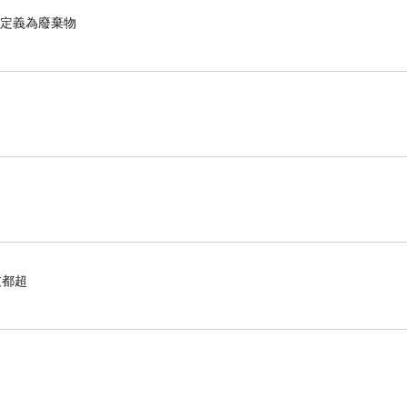
眾定義為廢棄物
友都超