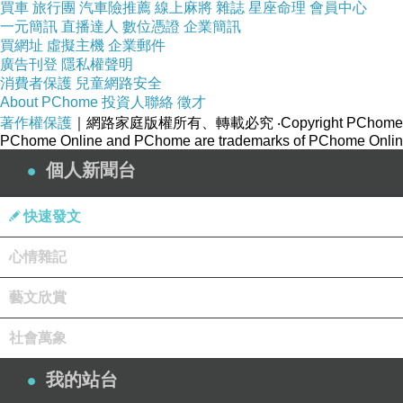
買車
旅行團
汽車險推薦
線上麻將
雜誌
星座命理
會員中心
一元簡訊
直播達人
數位憑證
企業簡訊
買網址
虛擬主機
企業郵件
廣告刊登
隱私權聲明
消費者保護
兒童網路安全
About PChome
投資人聯絡
徵才
著作權保護
｜網路家庭版權所有、轉載必究
‧Copyright PChome
PChome Online and PChome are trademarks of PChome Online
個人新聞台
快速發文
心情雜記
藝文欣賞
社會萬象
我的站台