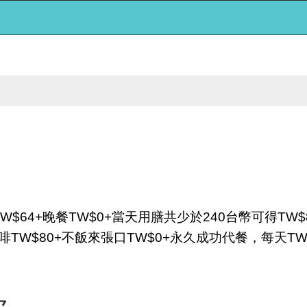
+午餐+TW$64+晚餐TW$0+當天用膳共少於240台幣可
W$80+不飯來張口TW$0+永久成功代餐，每天TW$80=