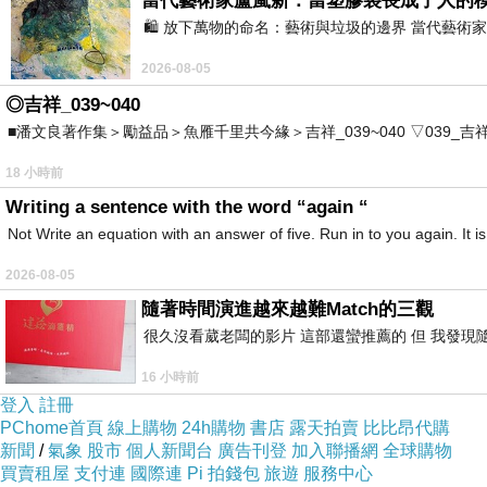
當代藝術家盧嵐新：當塑膠袋長成了人的
🛍️ 放下萬物的命名：藝術與垃圾的邊界 當代
2026-08-05
◎吉祥_039~040
■潘文良著作集＞勵益品＞魚雁千里共今緣＞吉祥_039~040 ▽039_吉祥。2006.0
18 小時前
Writing a sentence with the word “again “
Not Write an equation with an answer of five. Run in to you again. It i
2026-08-05
隨著時間演進越來越難Match的三觀
很久沒看葳老闆的影片 這部還蠻推薦的 但 我發現
16 小時前
登入
註冊
PChome首頁
線上購物
24h購物
書店
露天拍賣
比比昂代購
新聞
/
氣象
股市
個人新聞台
廣告刊登
加入聯播網
全球購物
買賣租屋
支付連
國際連
Pi 拍錢包
旅遊
服務中心