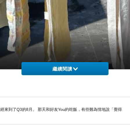
繼續閱讀
經來到了Q3的8月。 那天和好友You約吃飯，有些難為情地說「覺得