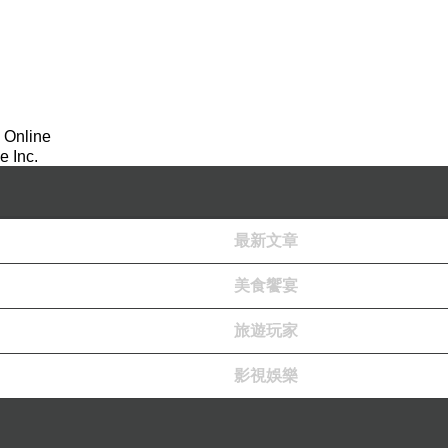
最心愛的兔兔娃娃丟下去洗澡；接著就帶鴨鴨去市場，準備買些
 Online
 Inc.
本來是長什麼樣子，順便買些她想吃的菜；結果呢？媽媽才在第
最新文章
個出門前死不肯上廁所的小孩又打算在奇怪的地方說她要尿尿了
美食饗宴
旅遊玩家
聲音。
影視娛樂