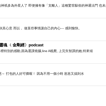
神祇多為外星人了 即便擁有像「支離人」這種驚世駭俗的神通法門 也未
快其心意 而以， 做某些事情讓自己的內心--- 感到愉快。
魂 ㄑ金剛經〉podcast
福音樂課。
心裡特別的感動,因為選課燒腦,line A梳爬, 上完失智課的她,特來傾
排滿了一天的行程。
 恩～ 打包的人好可憐喔！ 因為不用一個小時 崽崽又搞到水
；看到這種太陽，不把許久不見天日的衣物拿去頂樓曬就太說不
好洗床單的機會有限阿。