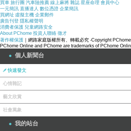
買車
旅行團
汽車險推薦
線上麻將
雜誌
星座命理
會員中心
一元簡訊
直播達人
數位憑證
企業簡訊
買網址
虛擬主機
企業郵件
一起床就先將衣服丟進洗衣機，順帶連哄帶騙把臭小孩最近
廣告刊登
隱私權聲明
消費者保護
兒童網路安全
About PChome
投資人聯絡
徵才
著作權保護
｜網路家庭版權所有、轉載必究
‧Copyright PChome
PChome Online and PChome are trademarks of PChome Online
還想說可以帶鴨鴨認識一下傳統市場，看看平常餐桌上的菜
個人新聞台
了嗎？」
快速發文
我們才剛進來耶！「還沒耶，怎麼了嗎？」媽媽一度以為這
心情雜記
藝文欣賞
「這裡有一個怪味道~~」用著左鄰右舍前後左右都聽得見的
社會萬象
我的站台