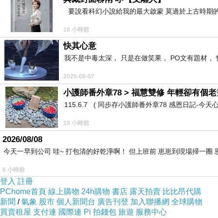
【全職媽媽斷線日記】Day2-共學之奧福音樂
要說看科幻小說給我的最大啟蒙 莫過於上古時期的
18 小時前
快其心意
文/小米嘛
我不是中毒太深， 只是在做笑果， PO文有題材， 
2026-08-07
小護師番外章78 > 福慧雙修 年輕卻有個老靈
星期二，全職媽媽小米嘛生平第一次參加所謂的共學團--奧
115.6.7 ( 同步存小護師番外章78 感恩日記-今天
19 小時前
2026/08/08
也因為報名了音樂課，傍晚又要帶鴨鴨去牙醫塗氟，意外地
今天一早到公司 哇~ 打包清的好乾淨啊！ 但上班前 崽崽到現場掃一圈
6 小時前
登入
註冊
有別於昨天一早的雨天，今兒個一大早就是藍天白雲豔陽天
PChome首頁
線上購物
24h購物
書店
露天拍賣
比比昂代購
新聞
/
氣象
股市
個人新聞台
廣告刊登
加入聯播網
全球購物
不小心就三個月沒洗了--別嫌我髒，實在是上班族媽媽能好
買賣租屋
支付連
國際連
Pi 拍錢包
旅遊
服務中心