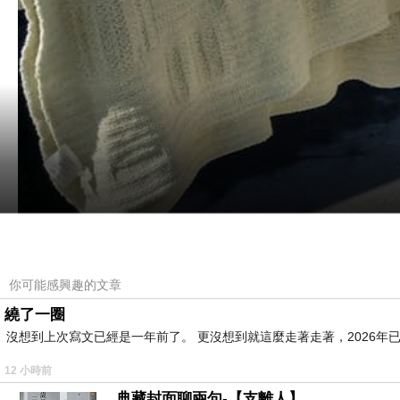
你可能感興趣的文章
繞了一圈
沒想到上次寫文已經是一年前了。 更沒想到就這麼走著走著，2026年已
12 小時前
典藏封面聊兩句-【支離人】