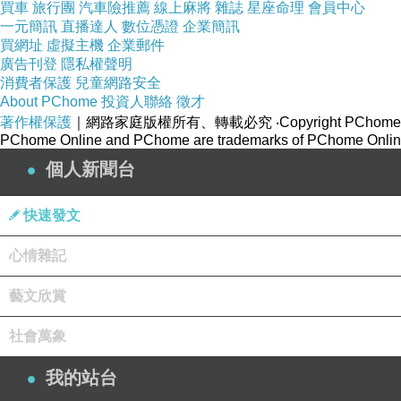
買車
旅行團
汽車險推薦
線上麻將
雜誌
星座命理
會員中心
現金，是隨時需要留一大部分的，有些是台幣，有
一元簡訊
直播達人
數位憑證
企業簡訊
幾筆儲存在定存，所得到的利息會比活存高，資金
買網址
虛擬主機
企業郵件
廣告刊登
隱私權聲明
息也有可能因匯率而縮水。
消費者保護
兒童網路安全
將大部分現金存定存也是一個方法，但是現在的
About PChome
投資人聯絡
徵才
著作權保護
｜網路家庭版權所有、轉載必究
‧Copyright PChome
另外就是投資黃金，不過黃金這東西，沒有利息
PChome Online and PChome are trademarks of PChome Online
數量有限，世局動盪時，鈔票可能貶值得更快甚至
個人新聞台
半年黃金的價格突然發瘋似地上漲，漲得實在有點
利我已很滿足。假如未來黃金價格哪天有跌回來時(
快速發文
時間就是金錢，今天的100萬元跟10年後的1
心情雜記
機式的)。
最糟糕的理財方式，就是把成捆的現鈔藏在家裡
藝文欣賞
社會萬象
我的站台
環保VS便利
上一篇：