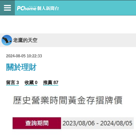
老鷹的天空
2024-08-05 10:22:33
關於理財
留言 3
收藏 0
推薦 87