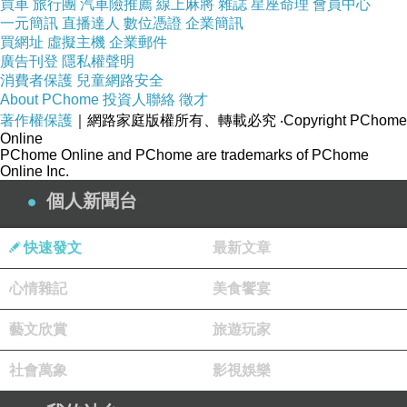
買車
旅行團
汽車險推薦
線上麻將
雜誌
星座命理
會員中心
一元簡訊
直播達人
數位憑證
企業簡訊
辦妥住宿
，
卸
下
行李
，
先去
Hofn
鎮上找尋某一
買網址
虛擬主機
企業郵件
間餐廳，不是為了來這兒吃
，
我只是為了來這兒
廣告刊登
隱私權聲明
看
：
電影
「
白日夢冒險王
」
男主角班史提勒、行
消費者保護
兒童網路安全
About PChome
投資人聯絡
徵才
蹤飄乎難以捉摸的男配角西恩潘，以及拍片劇組
著作權保護
｜網路家庭版權所有、轉載必究
‧Copyright PChome
大批人馬曾經享用龍
蝦
晚餐的餐廳
Humarhöfnin
Online
PChome Online and PChome are trademarks of PChome
Veitingahús
。
龍蝦餐是此地的招牌菜
，
從台
灣
出
Online Inc.
發之
前
，我曾
經
從餐
廳
網站菜單拼湊一份適合自
個人新聞台
己
口胃的三道式菜色
，
然後，它的價位我絕對吃
不起
，
吃一餐會立刻破產
，
也打消了預約訂位用
快速發文
最新文章
餐的無限奢望
心情雜記
美食饗宴
藝文欣賞
旅遊玩家
社會萬象
影視娛樂