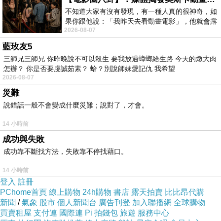
利抵達
Hofn
，這兒也是一處由農場主人經營的家
不知道大家有沒有發現，有一種人真的很神奇，如
果你跟他說：「我昨天去看動畫電影」，他就會露
庭
式民宿
，
圈養的冰島馬一臉狐疑地打量我這個
2026-08-07
出一種慈祥的微笑，然後問你是不是陪小
陌生人
藍玫友5
三師兄三師兄 你昨晚說不可以殺生 要我放過蟑螂給生路 今天的燉大肉
怎辦？ 你是否要虔誠茹素？ 蛤？別說師妹愛記仇 我希望
2026-08-07
災難
說錯話一般不會變成什麼災難；說對了，才會。
14 小時前
成功與失敗
成功靠不斷找方法，失敗靠不停找藉口。
14 小時前
登入
註冊
PChome首頁
線上購物
24h購物
書店
露天拍賣
比比昂代購
新聞
/
氣象
股市
個人新聞台
廣告刊登
加入聯播網
全球購物
買賣租屋
支付連
國際連
Pi 拍錢包
旅遊
服務中心