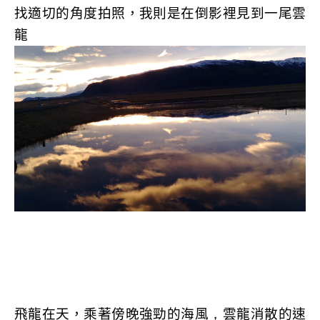
找適切的角度拍照，我則是在倒影裡見到一尾雲
龍
飛龍在天，乘著傍晚強勁的海風
，
雲龍消散的速