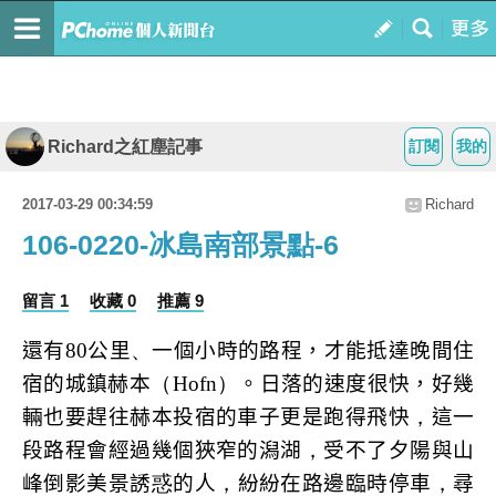
Richard之紅塵記事
訂閱
我的
2017-03-29 00:34:59
Richard
106-0220-冰島南部景點-6
留言 1
收藏 0
推薦 9
還有
80
公里
、
一個小時的路程，才能抵達晚間住
宿的城鎮赫本
（
Hofn
）
。
日落的速度很快，好幾
輛也要趕往赫本投宿的車子更是跑得飛快
，
這一
段路程會經過幾個狹窄的潟湖
，
受不了夕
陽與山
峰倒影美景誘
惑
的人
，
紛紛在路邊臨時停車
，
尋