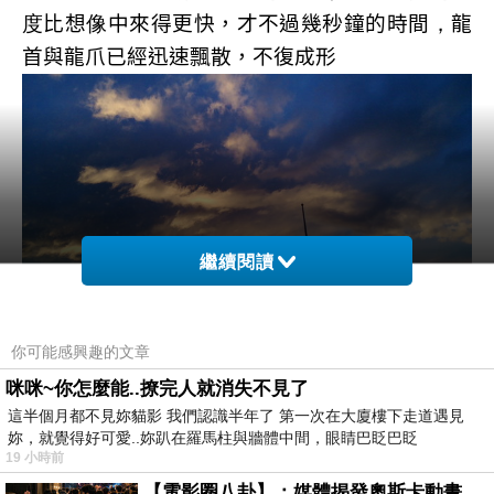
度
比想
像
中來得更快，才不過幾秒鐘的時間
，
龍
首與龍爪已經迅速飄散，不復成形
繼續閱讀
你可能感興趣的文章
咪咪~你怎麼能..撩完人就消失不見了
這半個月都不見妳貓影 我們認識半年了 第一次在大廈樓下走道遇見
妳，就覺得好可愛..妳趴在羅馬柱與牆體中間，眼睛巴眨巴眨
19 小時前
沿著公路與
GPS
指引
，
在天空泛起紅霞的時刻順
【電影圈八卦】：媒體揭發奧斯卡動畫項目投票醜聞！好萊塢為什麼看不起動畫電影？