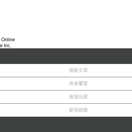
 Online
 Inc.
最新文章
美食饗宴
旅遊玩家
影視娛樂