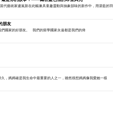
」 當代藝術家盧嵐新在此幅兼具童趣靈動與抽象韻味的新作中，用湛藍的
的朋友
是我們國家的好朋友。 我們的留學國家永遠都是我們的倚
列好久好久，媽媽確是我生命中最重要的人之一，雖然很想媽媽像我愛她一樣