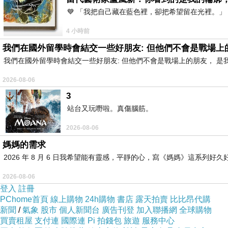
💙 「我把自己藏在藍色裡，卻把希望留在光裡。
4 小時前
我們在國外留學時會結交一些好朋友: 但他們不會是戰場上
我們在國外留學時會結交一些好朋友: 但他們不會是戰場上的朋友， 
2026-08-06
3
站台又玩嘢啦。真傷腦筋。
2026-08-06
媽媽的需求
2026 年 8 月 6 日我希望能有靈感，平靜的心，寫《媽媽》這系
2026-08-06
登入
註冊
PChome首頁
線上購物
24h購物
書店
露天拍賣
比比昂代購
新聞
/
氣象
股市
個人新聞台
廣告刊登
加入聯播網
全球購物
買賣租屋
支付連
國際連
Pi 拍錢包
旅遊
服務中心