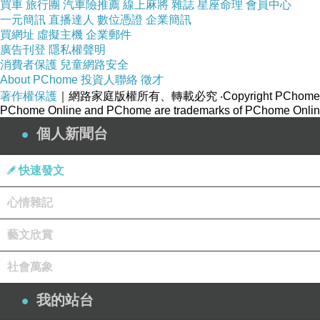
買車
旅行團
汽車險推薦
線上麻將
雜誌
星座命理
會員中心
一元簡訊
直播達人
數位憑證
企業簡訊
買網址
虛擬主機
企業郵件
廣告刊登
隱私權聲明
消費者保護
兒童網路安全
About PChome
投資人聯絡
徵才
著作權保護
｜網路家庭版權所有、轉載必究
‧Copyright PChome
PChome Online and PChome are trademarks of PChome Online
個人新聞台
快速發文
心情雜記
藝文欣賞
社會萬象
我的站台