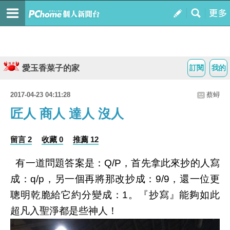
愛玉香菜子的家
訂閱
我的
2017-04-23 04:11:28
蔡蟳
匠人 商人 達人 沒人
留言 2
收藏 0
推薦 12
有一道問題答案是：
，首先拿此來抄的人寫
Q/P
成：
，另一個再將那改抄成：
，還一位更
q/p
9/9
聰明乾脆給它約分變成：
。『抄寫』能夠如此
1
超凡入聖淨都是些神人！