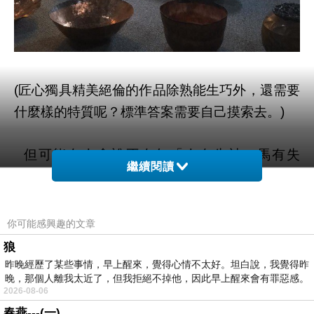
匠心獨具精美絕倫的作品除熟能生巧外，還需要
(
什麼樣的特質呢？標準答案需要自己摸索去。
)
但可能有人會說不有句「人有失神，馬有失
繼續閱讀
蹄，吃燒餅哪有不掉芝麻粒」的話，對吧？所以
你也別這樣挑剔。
你可能感興趣的文章
好的，那我再舉個『模仿』的例子。當年向葡
狼
萄牙學習製造大砲的日本開始摸索此技術，成品
昨晚經歷了某些事情，早上醒來，覺得心情不太好。坦白說，我覺得昨
晚，那個人離我太近了，但我拒絕不掉他，因此早上醒來會有罪惡感。
製作好了後，師傅是驚訝問起徒弟：「這、這、
2026-08-06
這砲管上怎有個凹洞的痕跡呢？」
春燕---(一)