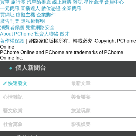
當到過某間珠寶工房看櫃內展示著的作品時，竟
買車
旅行團
汽車險推薦
線上麻將
雜誌
星座命理
會員中心
一元簡訊
然擺著好些個克隆台灣某名家的東西！經詰問
直播達人
數位憑證
企業簡訊
買網址
虛擬主機
企業郵件
下，老板此才回以：「沒法子，客人認的就要這
廣告刊登
隱私權聲明
些。」
消費者保護
兒童網路安全
About PChome
投資人聯絡
徵才
著作權保護
｜網路家庭版權所有、轉載必究
‧Copyright PChome
Online
PChome Online and PChome are trademarks of PChome
Online Inc.
個人新聞台
快速發文
最新文章
心情雜記
美食饗宴
藝文欣賞
旅遊玩家
社會萬象
影視娛樂