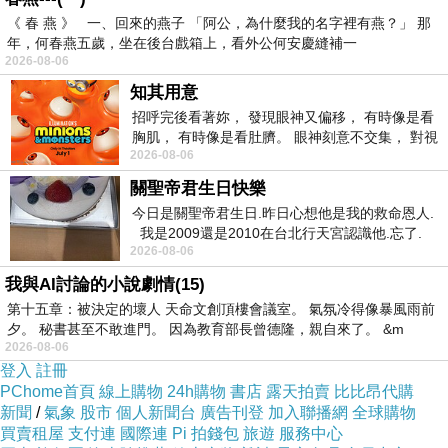
《 春 燕 》 一、回來的燕子 「阿公，為什麼我的名字裡有燕？」 那
年，何春燕五歲，坐在後台戲箱上，看外公何安慶縫補一
徒弟回以：「樣品上頭不也這樣嗎！」
2026-08-06
知其用意
「噯喲！你馬幫幫忙。」師傅搖了搖頭的再
招呼完後看著妳， 發現眼神又偏移， 有時像是看
說：「哪是這樣，凹痕根本是搬運時不小心給撞
胸肌， 有時像是看肚臍。 眼神刻意不交集， 對視
2026-08-06
視線不對齊， 讓我很難不
出來的啦！」
關聖帝君生日快樂
今日是關聖帝君生日.昨日心想他是我的救命恩人.
無論抄襲或是模仿，人們總在學習的道路中，
我是2009還是2010在台北行天宮認識他.忘了.
2026-08-06
一個奇摩交友的網友學
想要摸索出準確的方法和正確的答案，試行錯誤
我與AI討論的小說劇情(15)
難免鬧出笑話來。
第十五章：被決定的壞人 天命文創頂樓會議室。 氣氛冷得像暴風雨前
夕。 秘書甚至不敢進門。 因為教育部長曾德隆，親自來了。 &m
2026-08-06
中國大陸最近常聽到一句
匠人精神
此是指從事
”
”
登入
註冊
手藝活的人，以一絲不苟的精神面對每一件的作
PChome首頁
線上購物
24h購物
書店
露天拍賣
比比昂代購
新聞
/
氣象
股市
個人新聞台
廣告刊登
加入聯播網
全球購物
品，奉為圭臬，納入標竿。不過令我驚訝的是，
買賣租屋
支付連
國際連
Pi 拍錢包
旅遊
服務中心