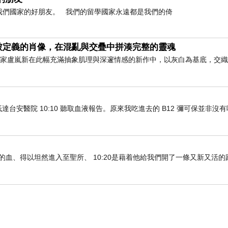
是我們國家的好朋友。 我們的留學國家永遠都是我們的倚
為了實驗室，為了下一輪發表。她沒有說出口的是，
被定義的肖像，在混亂與交疊中拼湊完整的靈魂
了很多，臉也恢復了線條。她知道自己並不比上一次
藝術家盧嵐新在此幅充滿抽象肌理與深邃情感的新作中，以灰白為基底，交
車抵達台安醫院 10:10 聽取血液報告。原來我吃進去的 B12 彌可保並非沒
知道哪些部分是應酬。
她投入得更深，但不是為了自己的身材，也不是為了迎
們既因耶穌的血、得以坦然進入至聖所、 10:20是藉着他給我們開了一條又新又活
意志薄弱，而是被代謝、年齡、壓力、荷爾蒙、貧窮與
在她面前時，她感到一種近乎驕傲的激動。
是商業部門用來掩飾複雜機制的說法。
M-17
就是穩定