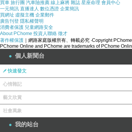
藥，至少公司希望它不是藥；它被設計成一種代謝
買車
旅行團
汽車險推薦
線上麻將
雜誌
星座命理
會員中心
第一次看到早期數據時，她坐在實驗室裡，指尖微
一元簡訊
直播達人
數位憑證
企業簡訊
買網址
虛擬主機
企業郵件
她想起當年在研討會走廊裡的自己，想起那件扣不
廣告刊登
隱私權聲明
信，先被喜歡，才有資格被看見、聽見。
消費者保護
兒童網路安全
About PChome
投資人聯絡
徵才
她以為
M-17
可以幫助那些真正需要幫助的人。
著作權保護
｜網路家庭版權所有、轉載必究
‧Copyright PChome
直到市場部拿出第一份上市說明簡報。
PChome Online and PChome are trademarks of PChome Online
個人新聞台
（二）
簡報的封面很乾淨，白底，淺綠色線條，標題是「
快速發文
像剛從晨光裡走出來。
心情雜記
林若安坐在會議室裡，看著那張圖，覺得陌生，找
策略長把簡報切到第二頁，上面列出五個主要目標
藝文欣賞
糖前（糖尿病前期）焦慮族。
社會萬象
產後恢復族。
高階、高收入人士體態管理族。
我的站台