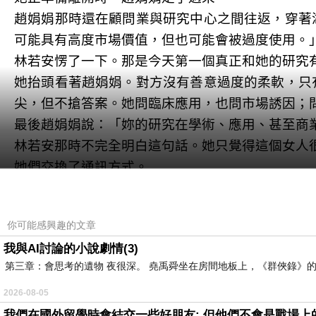
趙娟娟那時還在顧問業與研究中心之間往返，穿著
可能具有高度市場價值，但也可能會被過度使用。
林若安愣了一下。那是今天第一個真正和她的研究
她抬頭看著趙娟娟。對方沒有善意過度的柔軟，只
尖，但不搶答案。她問臨床應用，也問市場誘因；
最後趙娟娟說：「妳的研究在學術、應用、甚至商
林若安那時不完全明白這句話。她只覺得這個女人
她們交換了通訊方式。
回家路上，林若安在計程車後座收到一則訊息。是
她看了很久，沒有回。
你可能感興趣的文章
車窗外的城市正在下雨。她低頭轉動著手腕，因為
我與AI討論的小說劇情(3)
當天晚上，孩子哭到凌晨兩點。她抱著孩子走來走
第三章：會思考的遺物 夜很深。 堯禹舜坐在房間地板上，《群俠錄》的
趙娟娟問她的問題，也想起副總那句「投資人對形
之上。
2026-08-05
她沒有立刻作出決定。真正的決定通常不是在某一
我們在國外留學時會結交一些好朋友: 但他們不會是戰場上