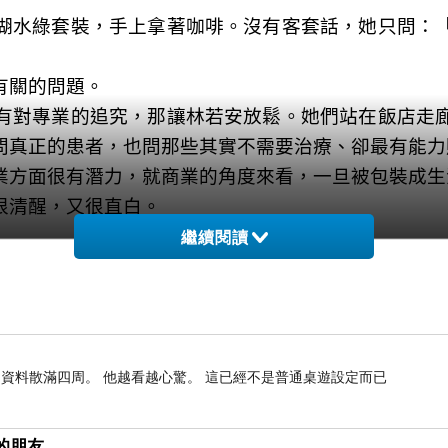
湖水綠套裝，手上拿著咖啡。沒有客套話，她只問：
」
有關的問題。
有對專業的追究，那讓林若安放鬆。她們站在飯店走
問真正的患者，也問那些其實不需要治療、卻最有能力
業方面很有潛力，就商業的角度來看，一旦被包裝成生
很清醒，又很直白。
繼續閱讀
公司副總傳來的。「今天表現不錯。下次簡報可以再更
經常抱孩子而酸痛。
去，胸口和肩膀的肌肉持續緊張疼痛，腰背也因換尿
資料散滿四周。 他越看越心驚。 這已經不是普通桌遊設定而已
象很敏感」。她想，必須先把自己的身體修復回能被
秒發生的，而是在許多小小的不安與窘迫之間，逐漸形
的朋友