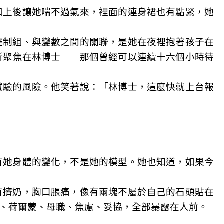
扣上後讓她喘不過氣來，裡面的連身裙也有點緊，她
控制組、與變數之間的關聯，是她在夜裡抱著孩子在
新聚焦在林博士——那個曾經可以連續十六個小時待
試驗的風險。他笑著說：「林博士，這麼快就上台報
有她身體的變化，不是她的模型。她也知道，如果今
有擠奶，胸口脹痛，像有兩塊不屬於自己的石頭貼在
、荷爾蒙、母職、焦慮、妥協，全部暴露在人前。