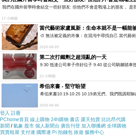
我們在國外留學時會結交一些好朋友: 但他們不會是戰場上的朋友， 
兩個月後，她停止哺乳。
她告訴自己，這是為了恢復工作節奏，為了睡眠，
17 小時前
扣子輕鬆扣上。
當代藝術家盧嵐新：生命本就不是一幅能
半年後，她在另一場研討會上再次上台。這次她瘦
🎨 無法被定義的肖像：在混沌中尋找自己 當代
詢問研究的人也變多了。
2026-08-05
有人說：「林博士，妳狀態真好。」
第二次打鐵劑之超混亂的一天
有人說：「妳比上次更有氣場。」
9:30 抵達公司車子停好位子 9:40 從公司騎腳踏
有人說：「這個題目交給妳，我們很放心。」
23 小時前
她笑著接受那些讚美。她知道哪些部分是真的，也
希伯來書 - 堅守盼望
從那以後，林若安對於代謝研究的態度改變了；
希伯來書10:19-10:25 10:19弟兄們、我
律」，或這種疑慮壓垮。她想證明，有些身體不是
2026-08-06
她想替那些人找到出口。
登入
註冊
幾年後，當那個被公司稱為
M-17
的成分終於出現
PChome首頁
線上購物
24h購物
書店
露天拍賣
比比昂代購
新聞
/
氣象
股市
個人新聞台
廣告刊登
加入聯播網
全球購物
它不是奇蹟。林若安不相信奇蹟這個詞。奇蹟通常
買賣租屋
支付連
國際連
Pi 拍錢包
旅遊
服務中心