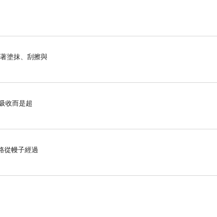
她也想要重新穿上那件洋裝，並且把黑色西裝外套的
聰明，資料跟上次一樣。但會後靠近她的人變多了，
織著塗抹、刮擦與
有吸收而是超
合這個世界。她知道，有太多人被一句「妳不夠自
的路從幔子經過
時間共同困住。
、有效、比她預期得更能改善某些代謝指標。它不是