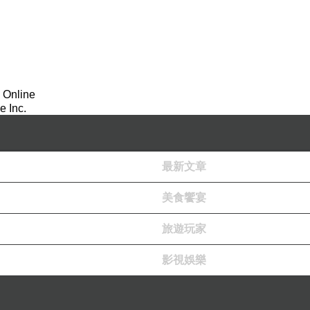
支持配方，一種可以被包裝為營養補充與健康管理的東
微發冷。
起來的外套，想起夜裡停止哺乳後空掉的身體。她並
 Online
 Inc.
新世代代謝管理生活方案」。沒有病人，沒有疾病，
最新文章
美食饗宴
不出來跟研究的關聯。
客群。
旅遊玩家
影視娛樂