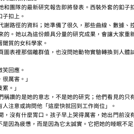
她和團隊的最新研究報告即將發表。西裝外套的釦子
扣子扣上。
代謝路徑的資料；她準備了很久，那些曲線、數據、
來的。她以為這份頗具分量的研究成果，會讓大家重
著閾質的女科學家。
頁圖表裡那個離群值，也沒問她動物實驗轉換到人體
微笑回應。
，很厲害。」
疲累。」
們稱讚的是她的意志，不是她的研究；他們看見的只
有人注意或詢問他「這麼快就回到工作崗位」。
開，沒有什麼胃口。孩子早上哭得厲害，她出門前沒
不是因為疲憊，而是因為它太誠實。它把她的睡眠不足