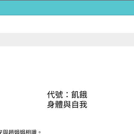
代號：飢餓
身體與自我
安與趙娟娟相識。