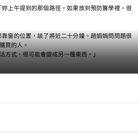
「妳上午提到的那個路徑，如果放到預防醫學裡，很
廊靠窗的位置，談了將近二十分鐘。趙娟娟問問題很
購買的人。
活方式，很可能會變成另一種東西。」
有精神一點，投資人對形象很敏感。」
布的姿勢而持續痠痛。她想起白天那些人的笑，想起
接受的樣子，或許焦點就比較容易回到她的研究內容
成一條看起來很合理的路。