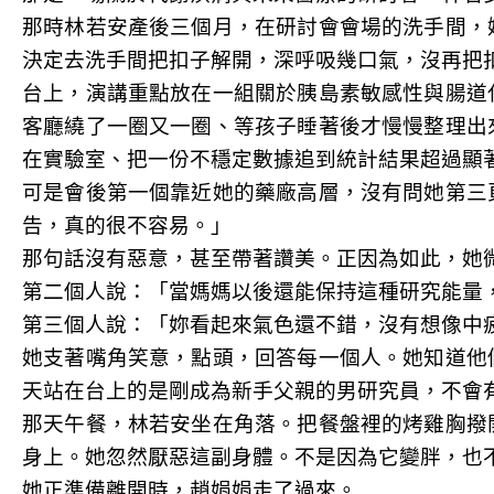
那時林若安產後三個月，在研討會會場的洗手間，
決定去洗手間把扣子解開，深呼吸幾口氣，沒再把
台上，演講重點放在一組關於胰島素敏感性與腸道
客廳繞了一圈又一圈、等孩子睡著後才慢慢整理出
在實驗室、把一份不穩定數據追到統計結果超過顯
可是會後第一個靠近她的藥廠高層，沒有問她第三
告，真的很不容易。」
那句話沒有惡意，甚至帶著讚美。正因為如此，她
第二個人說：「當媽媽以後還能保持這種研究能量
第三個人說：「妳看起來氣色還不錯，沒有想像中
她支著嘴角笑意，點頭，回答每一個人。她知道他
天站在台上的是剛成為新手父親的男研究員，不會
那天午餐，林若安坐在角落。把餐盤裡的烤雞胸撥
身上。她忽然厭惡這副身體。不是因為它變胖，也
她正準備離開時，趙娟娟走了過來。