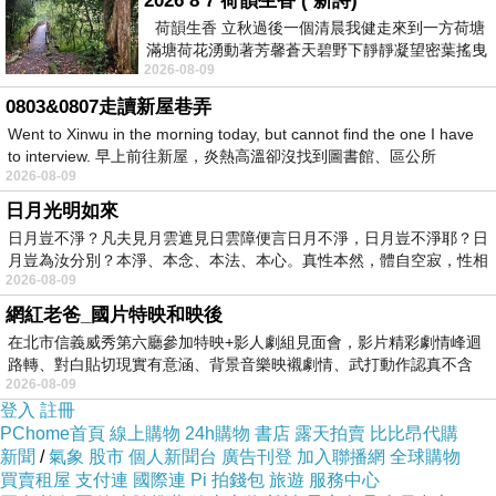
2026 8 7 荷韻生香 ( 新詩)
性玩伴們都是膚淺、胡鬧、無腦、放縱的屁孩，生活中的享樂與嬉鬧，當然沒
有任何對生命的思考或體悟，只是想抓住感官上的衝動、追求當下一時的歡娛
荷韻生香 立秋過後一個清晨我健走來到一方荷塘
而已。
滿塘荷花湧動著芳馨蒼天碧野下靜靜凝望密葉搖曳
2026-08-09
幽泉中復有蛙鳴嘓嘓水波裡搖曳
雖然亞德里安和丹尼爾兩人都對於年輕人不思考、無意義的生活態度，擺出鄙
夷的姿態，但他們卻又對那種無的狀態感到好奇與興奮，像是在介紹丹尼爾的
0803&0807走讀新屋巷弄
段落裡，那個欣賞他作品的評論者就認為，丹尼爾出色地在藝術中展現出一種
Went to Xinwu in the morning today, but cannot find the one I have
空無的概念；而亞德里安到了蔚藍海岸後，就決定要以一種空無的狀態來過生
活，不要去思考、不要去計劃，隨性自在、隨波逐流。但當這兩個傢伙遇到了
to interview. 早上前往新屋，炎熱高溫卻沒找到圖書館、區公所
真正如此輕盈任性地過著生活的女孩時，便很快地露出原形，藝術家丹尼爾洩
2026-08-09
漏了他無法享受情慾、超越道德，因而變得憤世嫉俗的真面目。男主角亞德里
日月光明如來
安則從原本一派輕鬆、事不關己的樣子，一步步地變得充滿算計心機，最後還
把自己推進一廂情願的意亂情迷裡，模樣也越來越狼狽。
日月豈不淨？凡夫見月雲遮見日雲障便言日月不淨，日月豈不淨耶？日
月豈為汝分別？本淨、本念、本法、本心。真性本然，體自空寂，性相
2026-08-09
網紅老爸_國片特映和映後
在北市信義威秀第六廳參加特映+影人劇組見面會，影片精彩劇情峰迴
路轉、對白貼切現實有意涵、背景音樂映襯劇情、武打動作認真不含
2026-08-09
糊、
登入
註冊
PChome首頁
線上購物
24h購物
書店
露天拍賣
比比昂代購
新聞
/
氣象
股市
個人新聞台
廣告刊登
加入聯播網
全球購物
買賣租屋
支付連
國際連
Pi 拍錢包
旅遊
服務中心