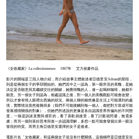
《女收藏家》La collectionneuse 1967年 艾力侯麥作品
影片的開端是三段人物介紹，而介紹故事主體敘述者亞德里安Adrian的那段，
則是從兩個女子的爭辯開始的。她們其中之一認為，第一眼所見的美醜，是她
決定是否願意與其繼續交往的關鍵，她覺得醜的人，連一起喝杯咖啡，她都不
願意。另一個女子則認為，相處認識之後，對一個人的美醜觀點可能會改變，
所以才會有情人眼裡出西施的狀況。兩個人聊的雖然像是生活上可能遇到的處
境，實際情況當然複雜得多（我們不可能接觸到每一個人，都把對方當成可能
發展感情關係的對象），但她們所述說的更像是各自認識世界所偏向的不同態
度，一個是訴諸直覺與感官的，看了喜歡就接受，看了討厭就閃避，無需多
慮；而另一個則喜好思考與進一步認識理解，多想一點可能會發掘出第一眼沒
發現的特質。而男主角亞德里安選擇的女子是後者。
電影片名「女收藏家」和這兩個女子並沒有什麼關係，這個稱呼是亞德里安在