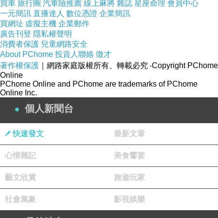
買車
旅行團
汽車險推薦
線上麻將
雜誌
星座命理
會員中心
一元簡訊
直播達人
數位憑證
企業簡訊
買網址
虛擬主機
企業郵件
廣告刊登
隱私權聲明
消費者保護
兒童網路安全
About PChome
投資人聯絡
徵才
著作權保護
｜網路家庭版權所有、轉載必究
‧Copyright PChome
Online
PChome Online and PChome are trademarks of PChome
Online Inc.
演出完成後就是綿羊的放風時間，這裡的羊群有
個人新聞台
兩種，就是白羊（柯利黛綿羊）與黑羊（瓦萊黑
鼻綿羊，笑笑羊），是兩個不同品種的綿羊，羊
快速發文
最新文章
群會因遊客的餵食(請至販賣機購買飼料)四散到
心情雜記
美食饗宴
山丘各處，可以拍照、餵食或輕觸綿羊。
藝文欣賞
旅遊玩家
社會萬象
影視娛樂