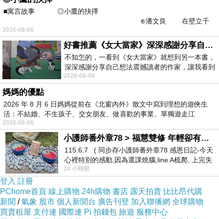
■寓言故事 ◎小鷹的抉擇
⊕潘文良 在壁立千
2026-08-06
仞的懸崖上，有一座遮天蔽
來演出，目前也都交棒給中青世代來演出，演出
好書推薦《女大當家》深深感謝分享自己想法震撼讀者的作家，讓我看到不同樣貌的家庭！
大綱沒有太多差異。
不知怎的，一看到《女大當家》就想到另一本書，
深深感謝分享自己想法震撼讀者的作家，讓我看到
2026-08-06
不同樣貌的家庭！ 《女大
媽媽的優點
2026 年 8 月 6 日媽媽從前在《北窗內外》散文中寫到理想的遊俠生
活：不結婚、不生孩子、交女朋友、做喜歡的事業、單獨遊走江
2026-08-06
湖⋯⋯，
小護師番外章78 > 福慧雙修 年輕卻有個老靈魂 ㄑ金剛經〉podcast
115.6.7 ( 同步存小護師番外章78 感恩日記-今天
心裡特別的感動,因為選課燒腦,line A梳爬, 上完失
10 小時前
智課的她,特來傾
登入
註冊
PChome首頁
線上購物
24h購物
書店
露天拍賣
比比昂代購
新聞
/
氣象
股市
個人新聞台
廣告刊登
加入聯播網
全球購物
買賣租屋
支付連
國際連
Pi 拍錢包
旅遊
服務中心