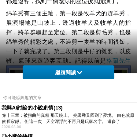
都是遊客，找到一個陰涼的座位後就開演了。
綿羊秀有三個主軸，第一段是牧羊犬的趕羊秀，
展演場地是山坡上，透過牧羊犬及牧羊人的指
揮，將羊群驅趕至定位。第二段是剪毛秀，也是
綿羊秀的精彩之處，不過剪一隻羊的時間很短，
一下子就完成了。第三段則是牛仔的雜耍，以皮
鞭、氣球來跟遊客互動。記得以前是
格蘭先生
繼續閱讀
你可能感興趣的文章
我與AI討論的小說劇情(13)
第十三章：被扭曲的真相 那天晚上。 堯禹舜又回到了夢境。 白色荒原
依舊寂靜。 但這一次，天空漂浮的不再只是玩家名字。 還多了
2026-08-06
◎小鷹的抉擇