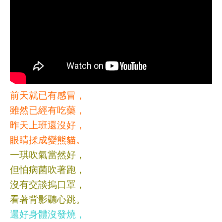
前天就已有感冒，
雖然已經有吃藥，
昨天上班還沒好，
眼睛揉成變熊貓。
一琪吹氣當然好，
但怕病菌吹著跑，
沒有交談摀
口罩
，
看著背影聽心跳。
還好身體沒發燒，