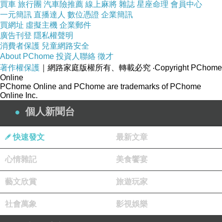
買車
旅行團
汽車險推薦
線上麻將
雜誌
星座命理
會員中心
一元簡訊
直播達人
數位憑證
企業簡訊
買網址
虛擬主機
企業郵件
廣告刊登
隱私權聲明
消費者保護
兒童網路安全
About PChome
投資人聯絡
徵才
著作權保護
｜網路家庭版權所有、轉載必究
‧Copyright PChome
Online
PChome Online and PChome are trademarks of PChome
Online Inc.
個人新聞台
快速發文
最新文章
心情雜記
美食饗宴
藝文欣賞
旅遊玩家
社會萬象
影視娛樂