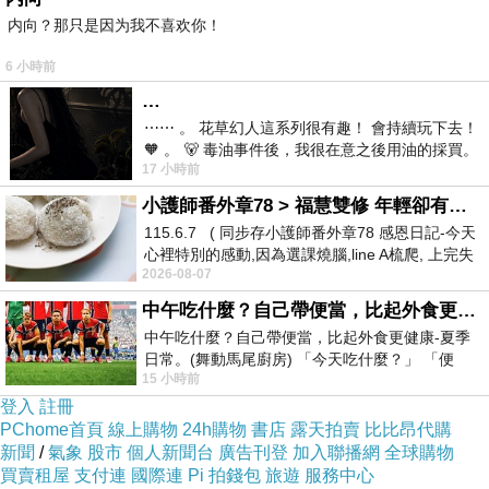
内向？那只是因为我不喜欢你！
6 小時前
…
⋯⋯ 。 花草幻人這系列很有趣！ 會持續玩下去！
🧡 。 🐻 毒油事件後，我很在意之後用油的採買。
17 小時前
前天購買了我之前就很愛
小護師番外章78 > 福慧雙修 年輕卻有個老靈魂 ㄑ金剛經〉podcast
這篇文章是用預約時間PO出來的，
115.6.7 ( 同步存小護師番外章78 感恩日記-今天
我撐不到4點PO！！
心裡特別的感動,因為選課燒腦,line A梳爬, 上完失
2026-08-07
智課的她,特來傾
中午吃什麼？自己帶便當，比起外食更健康-夏季日常。(舞動馬尾廚房)
中午吃什麼？自己帶便當，比起外食更健康-夏季
日常。(舞動馬尾廚房) 「今天吃什麼？」 「便
15 小時前
當？麵？還是炒飯？」 每天都在選擇
登入
註冊
PChome首頁
線上購物
24h購物
書店
露天拍賣
比比昂代購
新聞
/
氣象
股市
個人新聞台
廣告刊登
加入聯播網
全球購物
買賣租屋
支付連
國際連
Pi 拍錢包
旅遊
服務中心