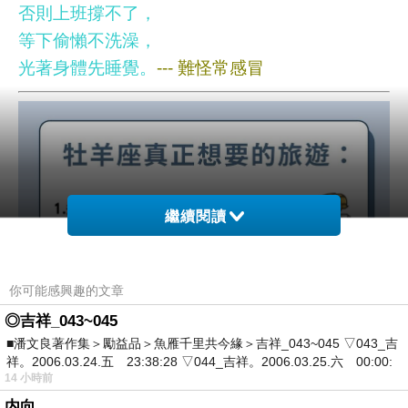
否則上班撐不了，
等下偷懶不洗澡，
光著身體先睡覺。
--- 難怪常感冒
繼續閱讀
你可能感興趣的文章
◎吉祥_043~045
■潘文良著作集＞勵益品＞魚雁千里共今緣＞吉祥_043~045 ▽043_吉
祥。2006.03.24.五 23:38:28 ▽044_吉祥。2006.03.25.六 00:00:
14 小時前
内向