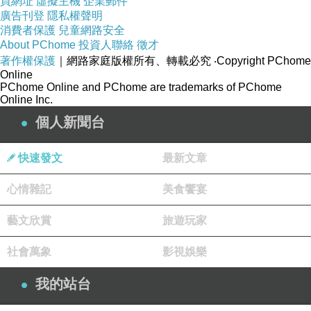
買網址
虛擬主機
企業郵件
廣告刊登
隱私權聲明
消費者保護
兒童網路安全
About PChome
投資人聯絡
徵才
著作權保護
｜網路家庭版權所有、轉載必究
‧Copyright PChome
Online
PChome Online and PChome are trademarks of PChome
Online Inc.
個人新聞台
快速發文
最新文章
心情雜記
美食饗宴
藝文欣賞
旅遊玩家
社會萬象
影視娛樂
我的站台