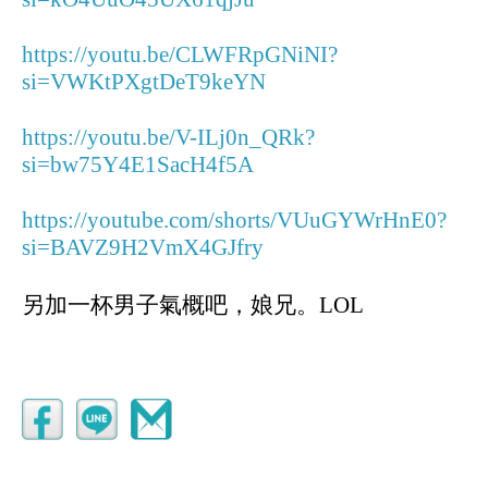
https://youtu.be/CLWFRpGNiNI?
si=VWKtPXgtDeT9keYN
https://youtu.be/V-ILj0n_QRk?
si=bw75Y4E1SacH4f5A
https://youtube.com/shorts/VUuGYWrHnE0?
si=BAVZ9H2VmX4GJfry
另加一杯男子氣概吧，娘兄。LOL