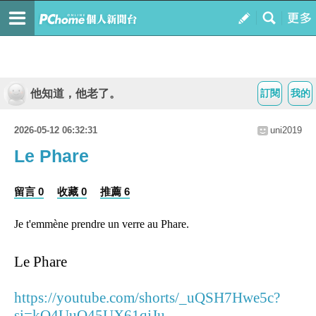
他知道，他老了。
訂閱
我的
2026-05-12 06:32:31
uni2019
Le Phare
留言 0
收藏 0
推薦 6
Je t'emmène prendre un verre au Phare.
Le Phare
https://youtube.com/shorts/_uQSH7Hwe5c?
si=kO4UuO45UX61qjJu