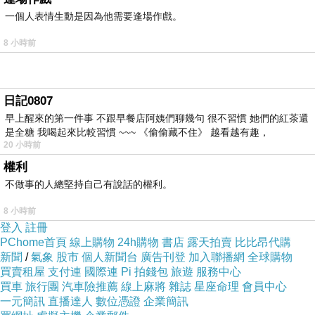
一個人表情生動是因為他需要逢場作戲。
8 小時前
日記0807
早上醒來的第一件事 不跟早餐店阿姨們聊幾句 很不習慣 她們的紅茶還
是全糖 我喝起來比較習慣 ~~~ 《偷偷藏不住》 越看越有趣，
20 小時前
權利
不做事的人總堅持自己有說話的權利。
8 小時前
登入
註冊
PChome首頁
線上購物
24h購物
書店
露天拍賣
比比昂代購
新聞
/
氣象
股市
個人新聞台
廣告刊登
加入聯播網
全球購物
買賣租屋
支付連
國際連
Pi 拍錢包
旅遊
服務中心
買車
旅行團
汽車險推薦
線上麻將
雜誌
星座命理
會員中心
一元簡訊
直播達人
數位憑證
企業簡訊