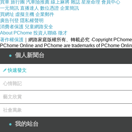
買車
旅行團
汽車險推薦
線上麻將
雜誌
星座命理
會員中心
一元簡訊
直播達人
數位憑證
企業簡訊
買網址
虛擬主機
企業郵件
廣告刊登
隱私權聲明
消費者保護
兒童網路安全
About PChome
投資人聯絡
徵才
著作權保護
｜網路家庭版權所有、轉載必究
‧Copyright PChome
PChome Online and PChome are trademarks of PChome Online
個人新聞台
快速發文
心情雜記
藝文欣賞
社會萬象
我的站台