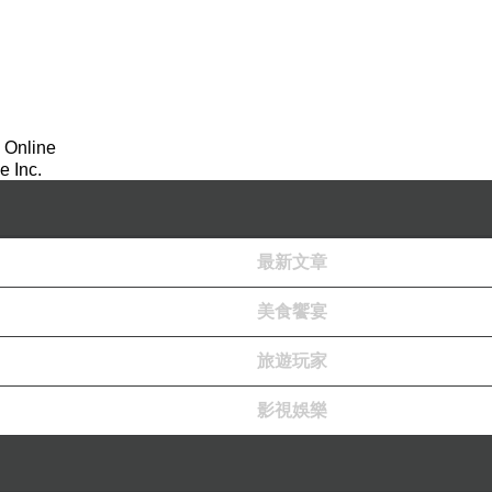
 Online
 Inc.
最新文章
美食饗宴
旅遊玩家
影視娛樂