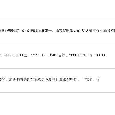
車抵達台安醫院 10:10 聽取血液報告。原來我吃進去的 B12 彌可保並非沒
3.03.五 12:59:17 ▽040_吉祥。2006.03.16.四 00:00:
疆問。然後他看著緋忘我努力克制住翻白眼的衝動。 「當然。從