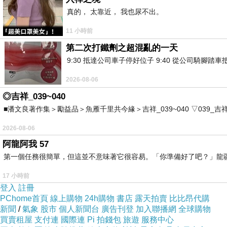
真的， 太靠近， 我也尿不出。
11 小時前
第二次打鐵劑之超混亂的一天
9:30 抵達公司車子停好位子 9:40 從公司騎腳踏
2026-08-06
◎吉祥_039~040
■潘文良著作集＞勵益品＞魚雁千里共今緣＞吉祥_039~040 ▽039_吉祥。2006.0
2026-08-06
阿龍阿我 57
第一個任務很簡單，但這並不意味著它很容易。「你準備好了吧？」龍
17 小時前
登入
註冊
PChome首頁
線上購物
24h購物
書店
露天拍賣
比比昂代購
新聞
/
氣象
股市
個人新聞台
廣告刊登
加入聯播網
全球購物
買賣租屋
支付連
國際連
Pi 拍錢包
旅遊
服務中心