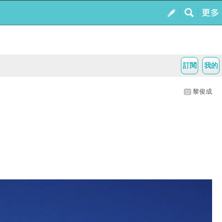
訂閱
我的
黎俊成