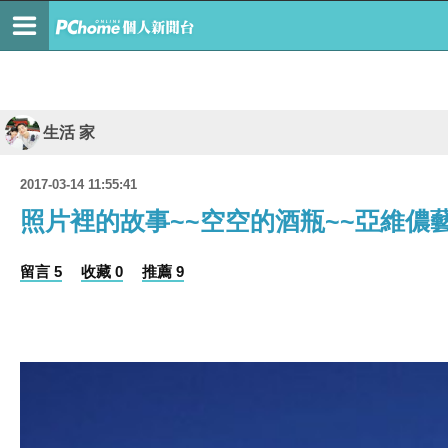
生活 家
2017-03-14 11:55:41
照片裡的故事~~空空的酒瓶~~亞維儂
留言 5
收藏 0
推薦 9