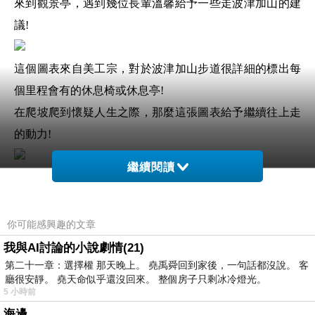
來到觀景亭，遇到幾位長輩溫馨給予一些走波津加山的建
議!
這個圖表來自美工宗，對於波津加山步道很詳細的標出每
個里程會有的休息椅或休息亭!
在爬坡爬到懷疑人生之際，那麼這張圖表給予繼續往上走
的動力!
繼續閱讀
走了幾回捎來步道，這一回正式走波津加山步道!
一開始溫馨的下坡~
你可能感興趣的文章
我與AI討論的小說劇情(21)
第二十一章：選擇權 那天晚上。 堯禹舜回到家後，一句話都沒說。 客
廳很安靜。 堯天命似乎還沒回來。 整個房子只剩冰冷燈光。
5 小時前
海邊