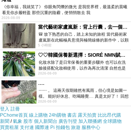
《你幸福，我就笑了》 你眼角閃爍的微光 是我世界裡，最溫柔的晨曦
看見你步履輕盈 那些沉重的陰霾，便悄悄散去 我
2026-08-09
當代藝術家盧嵐新：背上行囊，去一個沒有人認識你的地方——看風景，也遇見渴望出發的自己
🎒 放下熟悉的自己，踏上未知的旅程 當代藝術家
盧嵐新在此幅極具意境與極簡線條的新作中，以顆
5 小時前
粒感豐富的灰綠粗糙背景，搭配凝練且具
♡♡韓國保養新選擇：SIORÉ NMN賦活泡泡化妝水♡♡
化妝水除了是日常保養的重要步驟外 也可以在洗
臉後搭配化妝棉使用，以作為再次清潔 自然也是
2026-08-09
我的保養必備品項 不過，我對於化妝
….
⋯⋯ 。 這兩天假期雖然有風雨，但心境是如圖一
樣。 能好好休息、吃喝睡覺.... 真是太好了！ 回想
2026-08-09
起來，以前根本就很難有這
登入
註冊
PChome首頁
線上購物
24h購物
書店
露天拍賣
比比昂代購
新聞
/
氣象
股市
個人新聞台
廣告刊登
加入聯播網
全球購物
買賣租屋
支付連
國際連
Pi 拍錢包
旅遊
服務中心