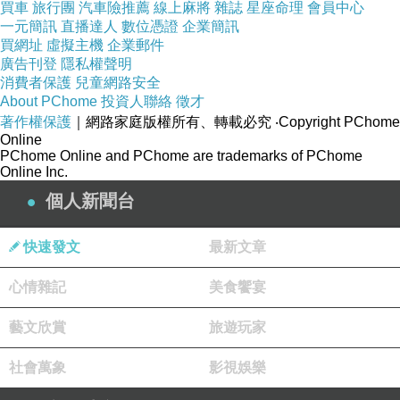
但是很傷膝蓋，趕緊套上護膝!
買車
旅行團
汽車險推薦
線上麻將
雜誌
星座命理
會員中心
一元簡訊
直播達人
數位憑證
企業簡訊
買網址
虛擬主機
企業郵件
廣告刊登
隱私權聲明
消費者保護
兒童網路安全
About PChome
投資人聯絡
徵才
著作權保護
｜網路家庭版權所有、轉載必究
‧Copyright PChome
Online
PChome Online and PChome are trademarks of PChome
Online Inc.
個人新聞台
快速發文
最新文章
心情雜記
美食饗宴
藝文欣賞
旅遊玩家
社會萬象
影視娛樂