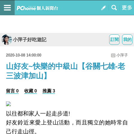
小萍子好吃遊記
訂閱
我的
2020-10-08 14:00:00
小萍子
山好友~快樂的中級山【谷關七雄-老
三波津加山】
留言 0
收藏 0
推薦 3
以往都和家人一起走步道!
好友鈴近來愛上登山活動，而且獨立的她時常自
己行走山徑。