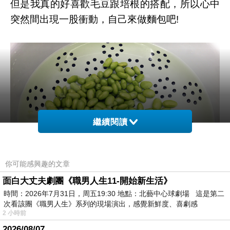
但是我真的好喜歡毛豆跟培根的搭配，所以心中
突然間出現一股衝動，自己來做麵包吧!
繼續閱讀
你可能感興趣的文章
面白大丈夫劇團《職男人生11-開始新生活》
時間：2026年7月31日，周五19:30 地點：北藝中心球劇場 這是第二
次看該團《職男人生》系列的現場演出，感覺新鮮度、喜劇感
2 小時前
到市場熟識的菜攤購買了當日現剝的毛豆仁，翠
2026/08/07