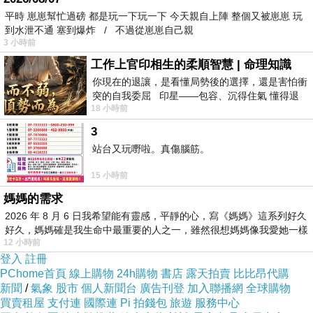
綠色的色澤相當美麗!
平時 崽崽幫忙過磅 都是玩一下玩一下 今天親自上陣 整個又被崽崽 玩
到水泄不通 塞到爆炸 / 不過從崽崽自己親
3 小時前
毛豆其實是新鮮連莢的黃豆，
豐富的纖維質和蛋白質，是
工作上官印相生的柔順智慧 | 命理知識
中所含的卵磷脂是大腦不
你現在的退讓，是看懂局勢後的選擇，還是害怕衝
日本人非常提倡的健康食品。毛豆
突的自我委屈 印星——包容、沉得住氣 懂得退
可或缺的營養素，並且所含的不飽和脂肪酸含人
18 小時前
一步觀察，不會
體必需的亞麻油酸，可以代謝脂肪也可以降低三
3
酸甘油酯的在身體中的含量。
站台又玩嘢啦。真傷腦筋。
15 小時前
媽媽的需求
2026 年 8 月 6 日我希望能有靈感，平靜的心，寫《媽媽》這系列好久
好久，媽媽確是我生命中最重要的人之一，雖然很想媽媽像我愛她一樣
12 小時前
登入
註冊
PChome首頁
線上購物
24h購物
書店
露天拍賣
比比昂代購
新聞
/
氣象
股市
個人新聞台
廣告刊登
加入聯播網
全球購物
買賣租屋
支付連
國際連
Pi 拍錢包
旅遊
服務中心