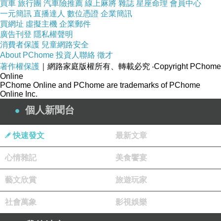
買車
旅行團
汽車險推薦
線上麻將
雜誌
星座命理
會員中心
一元簡訊
直播達人
數位憑證
企業簡訊
買網址
虛擬主機
企業郵件
廣告刊登
隱私權聲明
消費者保護
兒童網路安全
About PChome
投資人聯絡
徵才
著作權保護
｜網路家庭版權所有、轉載必究
‧Copyright PChome
Online
將毛豆洗淨後，用水蒸，水滾後蓋上鍋蓋徵約7
PChome Online and PChome are trademarks of PChome
Online Inc.
分鐘熄火。
個人新聞台
快速發文
最新文章
心情雜記
美食饗宴
藝文欣賞
旅遊玩家
社會萬象
影視娛樂