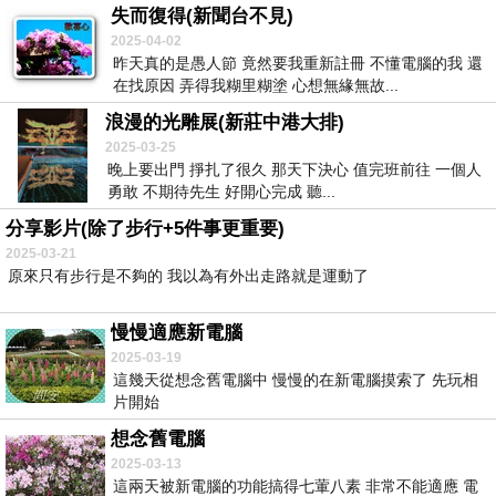
失而復得(新聞台不見)
2025-04-02
昨天真的是愚人節 竟然要我重新註冊 不懂電腦的我 還
在找原因 弄得我糊里糊塗 心想無緣無故...
浪漫的光雕展(新莊中港大排)
2025-03-25
晚上要出門 掙扎了很久 那天下決心 值完班前往 一個人
勇敢 不期待先生 好開心完成 聽...
分享影片(除了步行+5件事更重要)
2025-03-21
原來只有步行是不夠的 我以為有外出走路就是運動了
慢慢適應新電腦
2025-03-19
這幾天從想念舊電腦中 慢慢的在新電腦摸索了 先玩相
片開始
想念舊電腦
2025-03-13
這兩天被新電腦的功能搞得七葷八素 非常不能適應 電