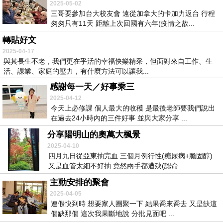
2025-05-02
三哥要參加台大校友會 遠從加拿大的卡加力返台 行程
匆匆只有11天 距離上次回國有六年(疫情之故...
轉貼好文
2025-04-17
與其長生不老，我們更在乎活的幸福快樂精采，但面對來自工作、生
活、課業、家庭的壓力，有什麼方法可以讓我...
感謝每一天／好事乘三
2025-04-12
今天上必修課 個人最大的收穫 是最後老師要我們說出
在過去24小時內的三件好事 並與大家分享 ...
分享陽明山的奧萬大楓景
2025-04-10
四月九日從亞東抽完血 三個月例行性(糖尿病+膽固醇)
又是血管太細不好抽 竟然兩手都遭殃(認命...
主動安排的聚會
2025-04-05
連假快到時 想要家人團聚一下 結果喬來喬去 又是缺這
個缺那個 這次我果斷地說 分批見面吧 ...