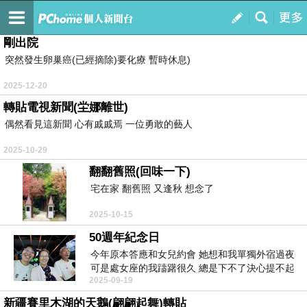
深愛並接納自己
訂閱
我的
剛出院
突然發生卵巢癌(已經摘除)要化療 暫時休息)
2025-12-20
轉貼電視新聞(坣娜離世)
偶然看見這新聞 心有戚戚焉 一位勇敢的藝人
2025-10-29
翻翻舊照(回味一下)
宅在家 翻舊照 又逢秋 想念了
2025-10-15
50週年紀念日
今年原本答應和女兒約會 她想和我單獨外宿過夜
可是處女座的我躊躇很久 總是下不了決心提不起
2025-09-19
勁 ...
新疆賽里木湖的天鵝(翩翩起舞)轉貼