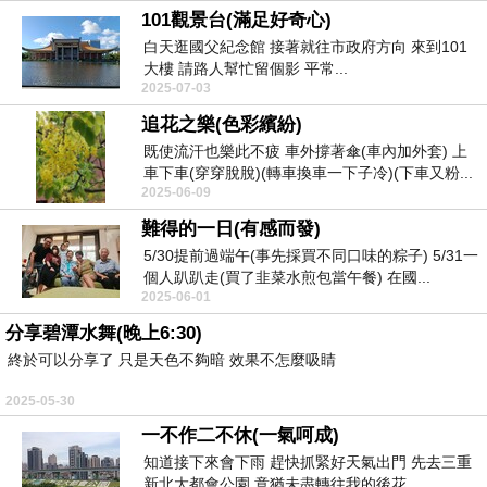
101觀景台(滿足好奇心)
白天逛國父紀念館 接著就往市政府方向 來到101
大樓 請路人幫忙留個影 平常...
2025-07-03
追花之樂(色彩繽紛)
既使流汗也樂此不疲 車外撐著傘(車內加外套) 上
車下車(穿穿脫脫)(轉車換車一下子冷)(下車又粉...
2025-06-09
難得的一日(有感而發)
5/30提前過端午(事先採買不同口味的粽子) 5/31一
個人趴趴走(買了韭菜水煎包當午餐) 在國...
2025-06-01
分享碧潭水舞(晚上6:30)
終於可以分享了 只是天色不夠暗 效果不怎麼吸睛
2025-05-30
一不作二不休(一氣呵成)
知道接下來會下雨 趕快抓緊好天氣出門 先去三重
新北大都會公園 意猶未盡轉往我的後花...