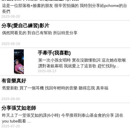
這是一位部落格+臉書的朋友 很辛苦拍攝的 我特別分享給pchome的台
長們
2025-08-20
分享(愛自己練習)影片
偶然間看見的 對自己有幫助 所以特意分享
2025-08-19
手牽手(我喜歡)
第一次小孫女唱時 實在沒聽懂歌詞 這次她在歌喉
讚對著銀幕唱 我就愛上了這首歌 趕忙找到y...
2025-08-13
有音樂真好
舊愛新歡 買了一個耳機 找回年輕時的音樂 聽得忘我 真幸福
2025-08-06
分享張艾如老師
昨天上了一堂張艾如的課(6小時) 今早搜尋到泰山基金會的分享 請在
you tube觀看 ...
2025-07-20