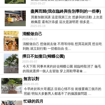
2025-05-27
盡興而歸(我在臨終與告別學到的一些事)
買書加聽演講 這是我第三次 想參與的活動 上次是
賴佩霞 還有許添盛 這次是謝明君 很多是...
2025-05-19
清醒做自己
2025-05-15
清醒做自己 想做就去做 不用等待啦 想買花就買 想去吃
到飽 就立刻行動 一切都自由 生...
擇日不如撞日(蝴蝶公園)
2025-05-07
今天下雨 同事本來約好去蝴蝶公園 就臨時取消了 龜毛
的我就選擇一個人去冒險 穿上雨鞋帶著傘 ...
無言以對
2025-05-05
今早終於和大哥通話 目前心情不佳 術後要兩三個月的
照顧 明知大多數男人都逃不了的攝護腺問題 ...
忙碌的四月