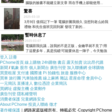
腦版的臉書不能建立新文章 而在手機上卻能使用...
驚喜
2025-03-10
3月9日 值得記下一筆 電腦折騰我很久 沒想到老么給我
禮物 和先生值班完回到家 發現了新的...
暫時休息了
2025-03-07
電腦跟我抗議，說我的不是正版，金鑰早就不見了!用
了這麼多年，真是找碴!可能要休息一陣子，今天勉強
上網...
登入
註冊
PChome首頁
線上購物
24h購物
書店
露天拍賣
比比昂代購
新聞
/
氣象
股市
個人新聞台
廣告刊登
加入聯播網
全球購物
買賣租屋
支付連
國際連
Pi 拍錢包
旅遊
服務中心
買車
旅行團
汽車險推薦
線上麻將
雜誌
星座命理
會員中心
一元簡訊
直播達人
數位憑證
企業簡訊
買網址
虛擬主機
企業郵件
廣告刊登
隱私權聲明
消費者保護
兒童網路安全
About PChome
投資人聯絡
徵才
著作權保護
｜網路家庭版權所有、轉載必究
‧Copyright PChome