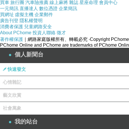
買車
旅行團
汽車險推薦
線上麻將
雜誌
星座命理
會員中心
一元簡訊
直播達人
數位憑證
企業簡訊
買網址
虛擬主機
企業郵件
廣告刊登
隱私權聲明
消費者保護
兒童網路安全
About PChome
投資人聯絡
徵才
著作權保護
｜網路家庭版權所有、轉載必究
‧Copyright PChome
PChome Online and PChome are trademarks of PChome Online
個人新聞台
快速發文
心情雜記
藝文欣賞
社會萬象
我的站台