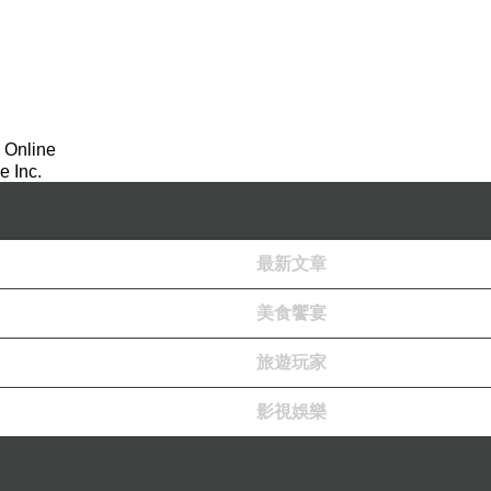
 Online
 Inc.
最新文章
美食饗宴
旅遊玩家
影視娛樂