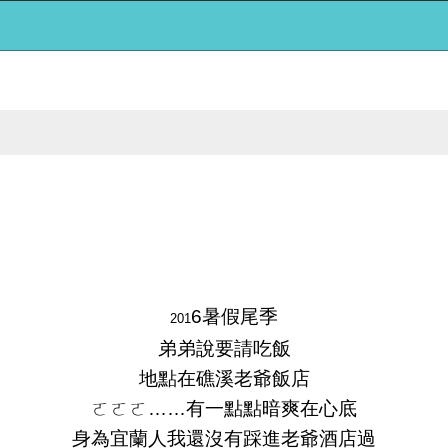
6暑假尾季
201
弟弟說要請吃飯
地點在礁溪老爺飯店
ㄛㄛㄛ……有一點點暗爽在心底
身為宜蘭人我還沒有踩進老爺酒店過