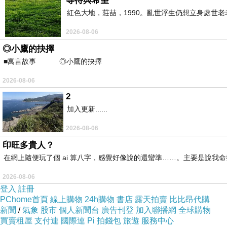
等待與希望
紅色大地，莊喆，1990。亂世浮生仍想立身處世
2026-08-06
◎小鷹的抉擇
■寓言故事 ◎小鷹的抉擇 ⊕潘文良 在
2026-08-06
2
加入更新......
2026-08-06
印旺多貴人？
在網上隨便玩了個 ai 算八字，感覺好像說的還蠻準……。主要是說
2026-08-06
登入
註冊
PChome首頁
線上購物
24h購物
書店
露天拍賣
比比昂代購
新聞
/
氣象
股市
個人新聞台
廣告刊登
加入聯播網
全球購物
買賣租屋
支付連
國際連
Pi 拍錢包
旅遊
服務中心