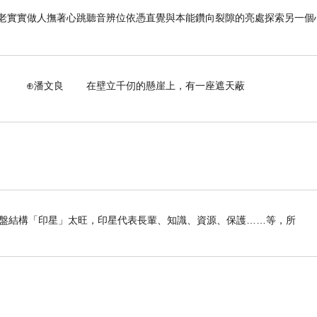
老老實實做人撫著心跳聽音辨位依憑直覺與本能鑽向裂隙的亮處探索另一個
壁立千仞的懸崖上，有一座遮天蔽
礁溪老爺酒店並不是在最熱鬧的地方，
離五峰旗很近，旁邊都是山，
也可能這樣得天獨厚的環境，
老爺佇立在這裡晚上一定很安靜。
我命盤結構「印星」太旺，印星代表長輩、知識、資源、保護……等，所