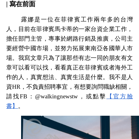
| 寫在前面
露娜是一位在菲律賓工作兩年多的台灣
人，目前在菲律賓馬卡蒂的一家台資企業工作，
擔任部門主管，專事於網路行銷及推廣，公司主
要經營中國市場，並努力拓展東南亞各國華人市
場。我寫文章只為了讓那些有志一同的朋友有文
章可以看可以找，看看真正在菲律賓或者海外工
作的人，真實想法、真實生活是什麼。我不是人
資HR，不負責招聘事宜，有想要詢問職缺相關，
請找FB：@walkingnewstw，或點擊
【官方臉
書】
。