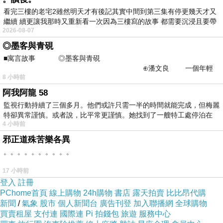
很多過往跟我一起在國外打拼的朋友們，都紛紛
看完三樓的老宅2雖然明天才有後記其實中間到第三集有停更幾天才又
問我說，什麼時候解封，什麼時候有消息，各國
繼續 續更讓我那時又重新看一次因為三樓寫的故事 都需要沉浸且要帶
2026-08-07
有
的職缺什麼時候開？不好意思我真的不會通靈也
◎墨客與青硯
沒有內線消息，露娜也是看網路上的官方消息、
■寓言故事 ◎墨客與青硯
資料等等，才會知道一些相關資訊的。
⊕潘文良 一個年輕
8 小時前
的墨客，在京城的古玩肆裡
不過，露娜認為在現下這個已經有疫苗的情況，
阿我阿龍 58
明年過年後打工度假的行情跟市場應該會回溫，
監視行動持續了三個多月。他們或許只需一半的時間就能完成，但梅麗
特卻異常謹慎。或者說，比平常更謹慎。她找到了一艘特工處停泊在
甚至有可能實現可以出國工作的情景，不過一切
4 小時前
還是依照當時情況考量，如果真的解封，但是疫
邪正道殊苦樂各異
情仍然，讓你去我看妳應該也是不敢去吧？
。。。。。。。。。。
17 小時前
| 國外工作好嗎？
登入
註冊
PChome首頁
線上購物
24h購物
書店
露天拍賣
比比昂代購
國外的工作機會真的有比較好嗎？不一定，端看
新聞
/
氣象
股市
個人新聞台
廣告刊登
加入聯播網
全球購物
買賣租屋
你個人的能力能在台灣拿到多少錢的常見薪資，
支付連
國際連
Pi 拍錢包
旅遊
服務中心