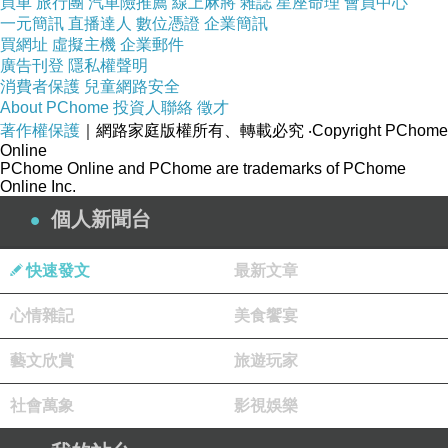
買車
旅行團
汽車險推薦
線上麻將
雜誌
星座命理
會員中心
例如露娜本身文科出身，了不起兼個行政職和文
一元簡訊
直播達人
數位憑證
企業簡訊
書處理，打字上表格，一個月頂多35K三萬五出
買網址
虛擬主機
企業郵件
廣告刊登
隱私權聲明
頭就很厲害了，這還是在台中的薪資水平，在台
消費者保護
兒童網路安全
北要生活，你沒有個37K三萬七、40K四萬起
About PChome
投資人聯絡
徵才
著作權保護
｜網路家庭版權所有、轉載必究
‧Copyright PChome
跳，我看很難住到很好的條件跟環境。所以從這
Online
個面向來看，國外工作好嗎？有免費的住宿，有
PChome Online and PChome are trademarks of PChome
Online Inc.
免費的餐食供應，有免費的交通，通通由公司買
個人新聞台
單，會差嗎？我想在附上55K也就是五萬五的起
薪，是挺吸引人的，那麼該考慮的就是適不適
快速發文
最新文章
合，做不做得來了，可以參考我過去的文章。
心情雜記
美食饗宴
放在這裡：
【如何找國外工作】尋找國外工作機
藝文欣賞
旅遊玩家
會 我想你該具備這些能力[露娜在菲律賓]
社會萬象
影視娛樂
| 我是露娜