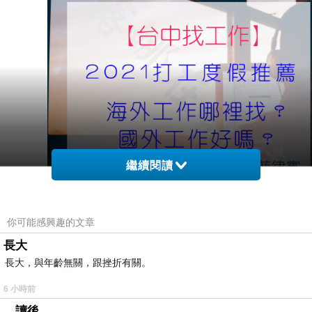
繼續閱讀
你可能感興趣的文章
長大
| 打工度假將在2021年回溫！？
長大，與年齡無關，跟挫折有關。
6 小時前
現在疫情之下，各國鎖國的鎖國，封城的封城，
。讀後。