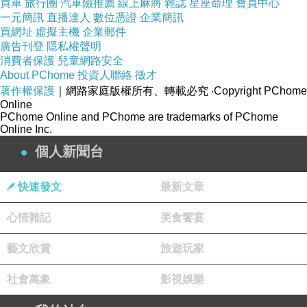
買車
旅行團
汽車險推薦
線上麻將
雜誌
星座命理
會員中心
一元簡訊
直播達人
數位憑證
企業簡訊
買網址
虛擬主機
企業郵件
廣告刊登
隱私權聲明
消費者保護
兒童網路安全
About PChome
投資人聯絡
徵才
著作權保護
｜網路家庭版權所有、轉載必究
‧Copyright PChome
Online
PChome Online and PChome are trademarks of PChome
Online Inc.
個人新聞台
快速發文
最新文章
心情雜記
美食饗宴
藝文欣賞
旅遊玩家
社會萬象
影視娛樂