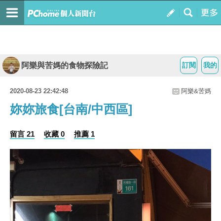
阿樂與苦媽的食物探險記
訂閱
我的
2020-08-23 22:42:48
阿樂&苦媽
妳妳旅食[台南/中西區]
留言 21
收藏 0
推薦 1