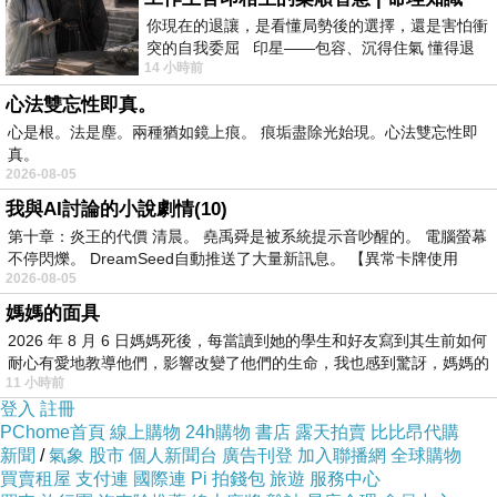
你現在的退讓，是看懂局勢後的選擇，還是害怕衝
突的自我委屈 印星——包容、沉得住氣 懂得退
14 小時前
一步觀察，不會
心法雙忘性即真。
心是根。法是塵。兩種猶如鏡上痕。 痕垢盡除光始現。心法雙忘性即
真。
2026-08-05
我與AI討論的小說劇情(10)
第十章：炎王的代價 清晨。 堯禹舜是被系統提示音吵醒的。 電腦螢幕
不停閃爍。 DreamSeed自動推送了大量新訊息。 【異常卡牌使用
2026-08-05
媽媽的面具
2026 年 8 月 6 日媽媽死後，每當讀到她的學生和好友寫到其生前如何
耐心有愛地教導他們，影響改變了他們的生命，我也感到驚訝，媽媽的
11 小時前
登入
註冊
PChome首頁
線上購物
24h購物
書店
露天拍賣
比比昂代購
新聞
/
氣象
股市
個人新聞台
廣告刊登
加入聯播網
全球購物
店內位置不多,不超過10席
買賣租屋
支付連
國際連
Pi 拍錢包
旅遊
服務中心