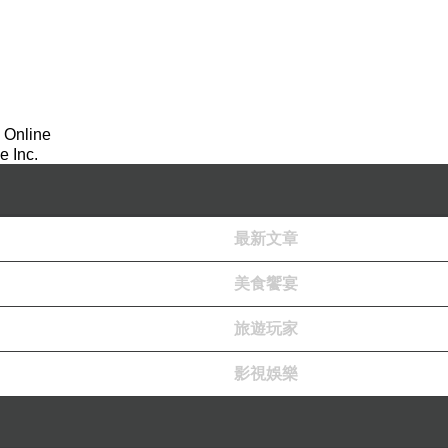
 Online
 Inc.
最新文章
美食饗宴
旅遊玩家
影視娛樂