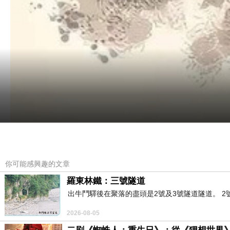
你可能感興趣的文章
羅東林鐵：三號隧道
出牛鬥驛後在聚落的盡頭是2號及3號隧道隧道。 
2026-08-05