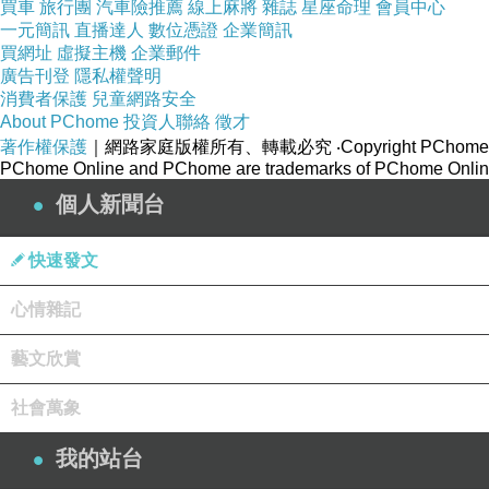
買車
旅行團
汽車險推薦
線上麻將
雜誌
星座命理
會員中心
一元簡訊
直播達人
數位憑證
企業簡訊
買網址
虛擬主機
企業郵件
廣告刊登
隱私權聲明
消費者保護
兒童網路安全
About PChome
投資人聯絡
徵才
著作權保護
｜網路家庭版權所有、轉載必究
‧Copyright PChome
PChome Online and PChome are trademarks of PChome Online
個人新聞台
快速發文
心情雜記
藝文欣賞
社會萬象
我的站台