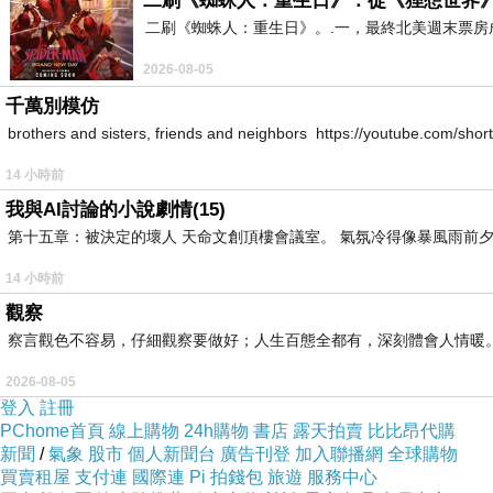
二刷《蜘蛛人：重生日》：從《狸想世界
二刷《蜘蛛人：重生日》。.一，最終北美週末票
2026-08-05
千萬別模仿
brothers and sisters, friends and neighbors https://youtube.com/s
14 小時前
我與AI討論的小說劇情(15)
第十五章：被決定的壞人 天命文創頂樓會議室。 氣氛冷得像暴風雨前夕
14 小時前
觀察
察言觀色不容易，仔細觀察要做好；人生百態全都有，深刻體會人情暖
2026-08-05
登入
註冊
PChome首頁
線上購物
24h購物
書店
露天拍賣
比比昂代購
新聞
/
氣象
股市
個人新聞台
廣告刊登
加入聯播網
全球購物
買賣租屋
支付連
國際連
Pi 拍錢包
旅遊
服務中心