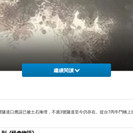
繼續閱讀
2號隧道口應該已被土石掩埋，不過3號隧道至今仍存在。從台7丙牛鬥橋上