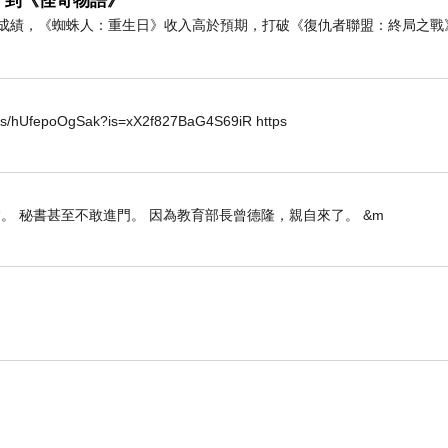
》到《怪奇物語》
房成績，《蜘蛛人：重生日》收入高於預期，打破《復仇者聯盟：終局之戰
horts/hUfepoOgSak?is=xX2f827BaG4S69iR https
。 秘書甚至不敢進門。 因為教育部長曾德隆，親自來了。 &m
。