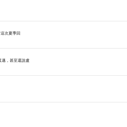
對這次夏季回
其邁，甚至還說盧