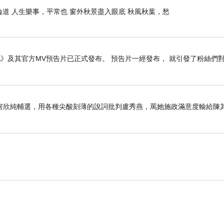
論道 人生樂事，平常也 窗外秋景盡入眼底 秋風秋葉，愁
SODA》及其官方MV預告片已正式發布。 預告片一經發布， 就引發了粉絲們
何欣純輔選，用各種尖酸刻薄的說詞批判盧秀燕，罵她施政滿意度輸給陳