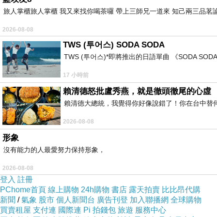
旅人掌櫃旅人掌櫃 我又來找你喝茶囉 帶上三師兄一道來 知己兩三品茗
2026-08-08
TWS (투어스) SODA SODA
TWS (투어스)*即將推出的日語單曲 《SODA 
17 小時前
賴清德怒批盧秀燕，就是徹頭徹尾的心虛
賴清德大總統，我覺得你好像說錯了！你在台中替
2026-08-08
形象
沒有能力的人最愛努力保持形象，
2026-08-08
登入
註冊
PChome首頁
線上購物
24h購物
書店
露天拍賣
比比昂代購
新聞
/
氣象
股市
個人新聞台
廣告刊登
加入聯播網
全球購物
買賣租屋
支付連
國際連
Pi 拍錢包
旅遊
服務中心