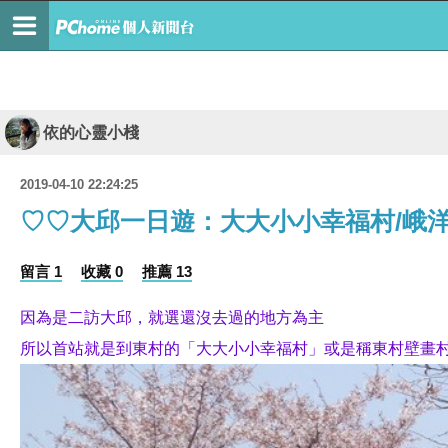
依的心靈小棧
2019-04-10 22:24:25
♡♡大邱一日遊：大大小小幸福村/峨洋
留言 1
收藏 0
推薦 13
因為是二訪大邱，就選還沒去過的地方為主
所以首站就是到
東村的「大大小小幸福村」或是稱東村壁畫