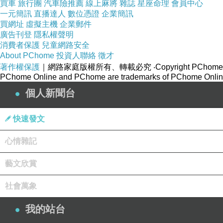
買車
旅行團
汽車險推薦
線上麻將
雜誌
星座命理
會員中心
一元簡訊
直播達人
數位憑證
企業簡訊
買網址
虛擬主機
企業郵件
廣告刊登
隱私權聲明
消費者保護
兒童網路安全
About PChome
投資人聯絡
徵才
著作權保護
｜網路家庭版權所有、轉載必究
‧Copyright PChome
PChome Online and PChome are trademarks of PChome Online
個人新聞台
我還這邊遇到兩組會講中文的傳教說是「耶和華」、「上帝
快速發文
心情雜記
藝文欣賞
社會萬象
我的站台