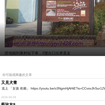
搭地鐵到東村站下車，
2
號出口出來直走
，
先過一個紅綠燈
續直走，還沒到下一個紅綠燈路口的中間
有一條叉路，左轉走到底就到了
你可能感興趣的文章
又見犬青
送上 「女孩 依賴」 https://youtu.be/o3NgmHjAHiE?is=CCv
2026-08-08
藍玫友8