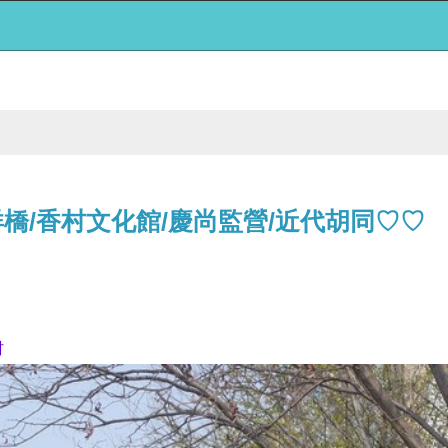
橋/香村文化館/慶尚監營/近代胡同♡♡
村