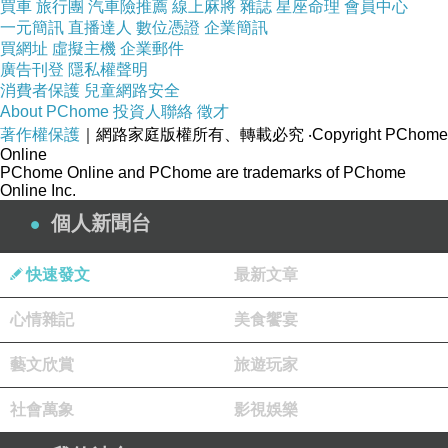
買車
旅行團
汽車險推薦
線上麻將
雜誌
星座命理
會員中心
草、龍鬚、百腳草、劍柏、爛皮蛇、金
一元簡訊
直播達人
數位憑證
企業簡訊
買網址
虛擬主機
企業郵件
雞獨立草、翠翎草、矮腳鳳毛、孔雀
廣告刊登
隱私權聲明
花、神錦花、鶴翎草、鳳尾草、開屏鳳
消費者保護
兒童網路安全
About PChome
投資人聯絡
徵才
毛、龍須、巖萍、百腳草、假岩柏、藤
著作權保護
｜網路家庭版權所有、轉載必究
‧Copyright PChome
扁柏、白雞毛、水松、石打穿、回生
Online
PChome Online and PChome are trademarks of PChome
草、返魂草、攔路枝、止血草、白雞
Online Inc.
爪、龍鱗草、金扁柏、龍柏草、細風
個人新聞台
藤、金貓草、蜂藥
原產地：
快速發文
最新文章
特產於中國安徽、重慶、福建、廣東、
心情雜記
美食饗宴
廣西、貴州、湖北、湖南、江西、陜
藝文欣賞
旅遊玩家
西、四川、香港、雲南、浙江等省區，
生於海拔 20~1,200 公尺林下，多腐殖
社會萬象
影視娛樂
質土壤或溪邊陰濕雜草中，以及岩洞