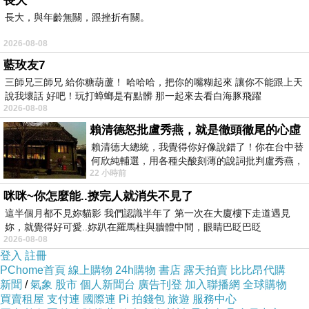
長大
長大，與年齡無關，跟挫折有關。
2026-08-08
藍玫友7
三師兄三師兄 給你糖葫蘆！ 哈哈哈，把你的嘴糊起來 讓你不能跟上天
說我壞話 好吧！玩打蟑螂是有點髒 那一起來去看白海豚飛躍
2026-08-08
中文名稱：
藍地柏
賴清德怒批盧秀燕，就是徹頭徹尾的心虛
科 名：
卷柏科卷柏屬
賴清德大總統，我覺得你好像說錯了！你在台中替
何欣純輔選，用各種尖酸刻薄的說詞批判盧秀燕，
別 名：
22 小時前
罵她施政滿意度輸給陳其邁，甚至還說盧
翠雲草
、藍草、翠羽草『綱目拾遺』，
咪咪~你怎麼能..撩完人就消失不見了
回生草、還魂草《福建民間草藥》，金
這半個月都不見妳貓影 我們認識半年了 第一次在大廈樓下走道遇見
妳，就覺得好可愛..妳趴在羅馬柱與牆體中間，眼睛巴眨巴眨
雞鳳尾草、水雞撲《閩南民間草藥》，
2026-08-08
伸腳草、地柏葉、岩萍《湖南藥物
登入
註冊
PChome首頁
線上購物
24h購物
書店
露天拍賣
比比昂代購
志》，綢緞草《廣西藥植名錄》，生扯
新聞
/
氣象
股市
個人新聞台
廣告刊登
加入聯播網
全球購物
攏、虱子草《貴州中草藥名錄》，綠絨
買賣租屋
支付連
國際連
Pi 拍錢包
旅遊
服務中心