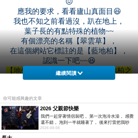
😖
應我的要求，看看廬山真面目😆
我也不知之前看過沒，趴在地上，
葉子長的有點特殊的植物~~
有個漂亮的名稱【翠雲草】，
在這個網站它標註的是【藍地柏】，
認識一下吧~~😆
【地生，葉面具泛藍光，故有藍地柏之
繼續閱讀
稱。】原來如此😆
你可能感興趣的文章
2026 父親節快樂
我們一起穿著情侶裝吧， 第一次泡冷水澡， 感覺
還不錯， 泡到一半就睡著了， 後來打雷把我吵
2026-08-08
醒， 手