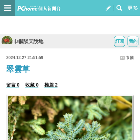
巾幗談天說地
訂閱
我的
2024-12-27 21:51:59
巾幗
翠雲草
留言 0
收藏 0
推薦 2