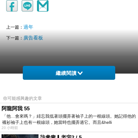
過年
上一篇：
廣告看板
下一篇：
繼續閱讀
你可能感興趣的文章
Lazybone
2021-03-18 23:32:00
阿龍阿我 55
好應景的詩
「他…會來嗎？」緋忘我低著頭擺弄著袖子上的一根線頭。她記得他的
正好配美麗的春天
襯衫袖子上也有一根線頭，她當時也擺弄過它。而且&helli
20 小時前
藍心
柒參壹▎老宅2 / 5