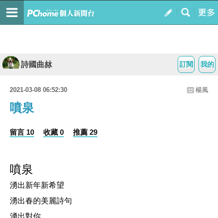
詩國曲沝
訂閱
我的
2021-03-08 06:52:30
楊風
噴泉
留言 10
收藏 0
推薦 29
噴泉
湧出新年新希望
湧出春的美麗詩句
湧出對你