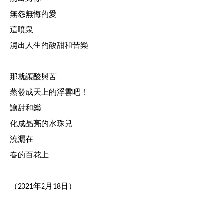
無怨無悔的愛
這噴泉
湧出人生的酸甜和苦樂
那就讓酸與苦
蒸發成天上的浮雲吧！
讓甜和樂
化成晶亮的水珠兒
澆灑在
春的百花上
（
年
月
日）
2021
2
18