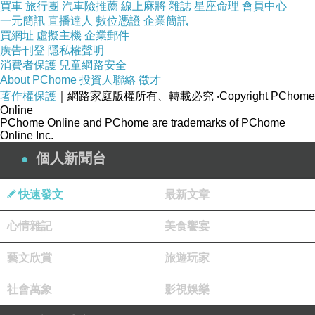
買車
旅行團
汽車險推薦
線上麻將
雜誌
星座命理
會員中心
一元簡訊
直播達人
數位憑證
企業簡訊
買網址
虛擬主機
企業郵件
廣告刊登
隱私權聲明
消費者保護
兒童網路安全
About PChome
投資人聯絡
徵才
著作權保護
｜網路家庭版權所有、轉載必究
‧Copyright PChome
Online
PChome Online and PChome are trademarks of PChome
Online Inc.
個人新聞台
快速發文
最新文章
心情雜記
美食饗宴
藝文欣賞
旅遊玩家
社會萬象
影視娛樂