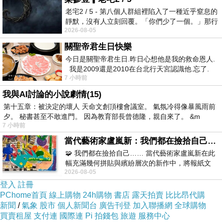
2021-03-13 16:54:16
老宅2 / 5 - 第八個人群組裡陷入了一種近乎窒息的
靜默，沒有人立刻回覆。「你們少了一個。」那行
美詩
2026-08-05
字像一顆冰冷的鐵釘，硬生生刺進螢
祝好
關聖帝君生日快樂
今日是關聖帝君生日.昨日心想他是我的救命恩人.
paige1940
我是2009還是2010在台北行天宮認識他.忘了.
7 小時前
一個奇摩交友的網友學
2021-03-12 09:25:07
謝謝分享
http://www.yctbuy.com
我與AI討論的小說劇情(15)
第十五章：被決定的壞人 天命文創頂樓會議室。 氣氛冷得像暴風雨前
夕。 秘書甚至不敢進門。 因為教育部長曾德隆，親自來了。 &m
看更多回應
7 小時前
當代藝術家盧嵐新：我們都在撿拾自己，將散落的情緒與碎片，拼回生命完整的輪廓
🧩 我們都在撿拾自己…… 當代藝術家盧嵐新在此
幅充滿幾何拼貼與繽紛層次的新作中，將報紙文
2026-08-05
字、彩色剪紙與明亮顏料層層
登入
註冊
PChome首頁
線上購物
24h購物
書店
露天拍賣
比比昂代購
新聞
/
氣象
股市
個人新聞台
廣告刊登
加入聯播網
全球購物
買賣租屋
支付連
國際連
Pi 拍錢包
旅遊
服務中心