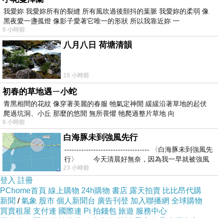
噴泉
下一篇：
我愛妳 我愛妳所有的裂縫 所有風吹過後顫抖的葉脈 我愛妳的柔弱 像
黑夜愛一盞孤燈 像影子愛著它唯一的形狀 所以我靠近妳 一
9 小時前
八月八日 荷塘清韻
15 小時前
初春的草地遇ㄧ小蛇
劉漢菁
青黑相間的花紋 像穿著美麗的春服 牠氣定神閒 緩緩沿著草地的起伏
爬過坑洞、小丘 那麼的悠閒 無所畏懼 牠爬過整片草地 向
2021-03-04 18:01:12
9 小時前
過完年了
白海豚未到強風先行
老師迎新平安喜樂
----------------------------------- 〈白海豚未到強風先
賞美詩
行〉 今天清晨好無奈，因為我一早就被強風
祝好.平安.順心.
23 小時前
登入
註冊
huanwm01
PChome首頁
線上購物
24h購物
書店
露天拍賣
比比昂代購
新聞
/
氣象
股市
個人新聞台
廣告刊登
加入聯播網
全球購物
2021-03-04 15:24:53
買賣租屋
支付連
國際連
Pi 拍錢包
旅遊
服務中心
汗馬糖：
http://www.hamer.tw