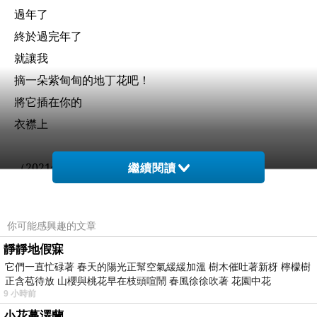
過年了
終於過完年了
就讓我
摘一朵紫甸甸的地丁花吧！
將它插在你的
衣襟上
（
2021
年
2
月
25
日•元宵節前夕）
繼續閱讀
你可能感興趣的文章
靜靜地假寐
它們一直忙碌著 春天的陽光正幫空氣緩緩加溫 樹木催吐著新枒 檸檬樹
正含苞待放 山櫻與桃花早在枝頭喧鬧 春風徐徐吹著 花園中花
9 小時前
新年的願望
上一篇：
小花蔓澤蘭