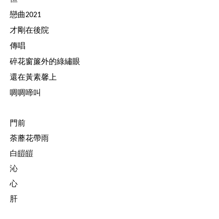
戀曲
2021
才剛在後院
傳唱
碎花窗簾外的綠繡眼
還在
黃素馨上
啁啁啼叫
門前
荼蘼花
帶雨
白皚皚
沁
心
肝