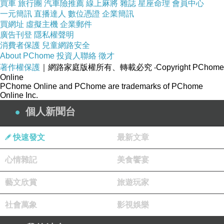
買車
旅行團
汽車險推薦
線上麻將
雜誌
星座命理
會員中心
一元簡訊
直播達人
數位憑證
企業簡訊
小洋子
買網址
虛擬主機
企業郵件
2021-03-03 14:05:19
廣告刊登
隱私權聲明
消費者保護
兒童網路安全
插在衣襟上上掉下去耶~~~
About PChome
投資人聯絡
徵才
著作權保護
｜網路家庭版權所有、轉載必究
‧Copyright PChome
Online
看更多回應
PChome Online and PChome are trademarks of PChome
Online Inc.
個人新聞台
快速發文
最新文章
心情雜記
美食饗宴
藝文欣賞
旅遊玩家
社會萬象
影視娛樂