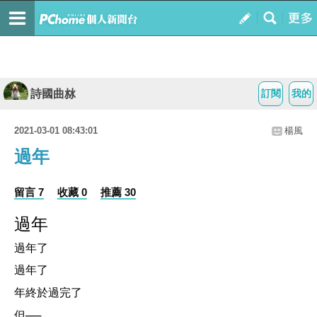
詩國曲沝
訂閱
我的
2021-03-01 08:43:01
楊風
過年
留言 7
收藏 0
推薦 30
過年
過年了
過年了
年終於過完了
但──