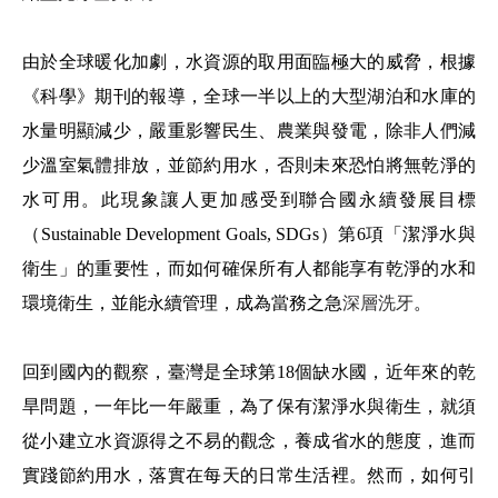
由於全球暖化加劇，水資源的取用面臨極大的威脅，根據
《科學》期刊的報導，全球一半以上的大型湖泊和水庫的
水量明顯減少，嚴重影響民生、農業與發電，除非人們減
少溫室氣體排放，並節約用水，否則未來恐怕將無乾淨的
水可用。此現象讓人更加感受到聯合國永續發展目標
（Sustainable Development Goals, SDGs）第6項「潔淨水與
衛生」的重要性，而如何確保所有人都能享有乾淨的水和
環境衛生，並能永續管理，成為當務之急
深層洗牙
。
回到國內的觀察，臺灣是全球第18個缺水國，近年來的乾
旱問題，一年比一年嚴重，為了保有潔淨水與衛生，就須
從小建立水資源得之不易的觀念，養成省水的態度，進而
實踐節約用水，落實在每天的日常生活裡。然而，如何引