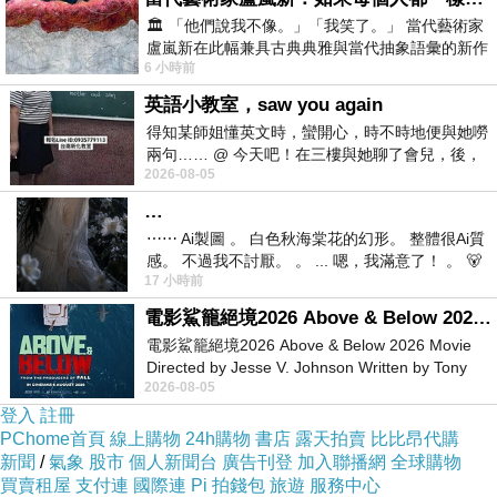
🏛️ 「他們說我不像。」「我笑了。」 當代藝術家
閱讀後討論臺灣在氣候和地形等先天條件不足之下，如何
盧嵐新在此幅兼具古典典雅與當代抽象語彙的新作
規劃全台穩定的供水量，並且配合雨量折線圖、地形剖面
6 小時前
中，以沈靜的藍色空間為背景，描繪了
圖，讓學生練習看圖形找線索，強化理解，思考SDGs 6的
英語小教室，saw you again
得知某師姐懂英文時，蠻開心，時不時地便與她嘮
內涵和急迫性，建構背景知識以增進議題的思辨
泌尿科醫
兩句…… @ 今天吧！在三樓與她聊了會兒，後，
生推薦
。
2026-08-05
下二樓居然又撞到她，於是
…
當學生具備了水資源的基礎知識後，可閱讀第4篇文章〈什
⋯⋯ Ai製圖 。 白色秋海棠花的幻形。 整體很Ai質
感。 不過我不討厭。 。 ... 嗯，我滿意了！ 。 🐻
麼？缺水竟然和上學、性別平等有關〉，看到辛巴威的雷
17 小時前
昨中
蒙因為每天要走十公里取水，而無法好好上學；印度的
電影鯊籠絕境2026 Above & Below 2026 Movie
「水妻」須為整個家庭張羅用水，地位非常低下，處境艱
電影鯊籠絕境2026 Above & Below 2026 Movie
Directed by Jesse V. Johnson Written by Tony
難。此時，引導學生以SDG 6水資源的知識為出發點，延
2026-08-05
Giordano Starring Laura Maran
伸探討為何水資源會影響到SDG 4優質教育、SDG 5性別
登入
註冊
PChome首頁
線上購物
24h購物
書店
露天拍賣
比比昂代購
平等的課題，進而推論SDGs各目標之間的息息相關，也正
新聞
/
氣象
股市
個人新聞台
廣告刊登
加入聯播網
全球購物
呼應著SDGs的環境、社會、經濟三大面向之間的相依相
買賣租屋
支付連
國際連
Pi 拍錢包
旅遊
服務中心