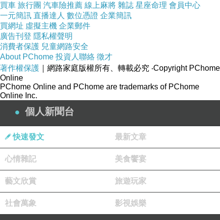
買車
旅行團
汽車險推薦
線上麻將
雜誌
星座命理
會員中心
存。而身為地球村一份子的我們，如何貢獻一份心力，改
一元簡訊
直播達人
數位憑證
企業簡訊
善他人的困境，同時也發展對自己更好的永續環境。
買網址
虛擬主機
企業郵件
廣告刊登
隱私權聲明
消費者保護
兒童網路安全
在學生自學方面，結合閱讀經驗和生活經驗，運用2023年
About PChome
投資人聯絡
徵才
六月的《閱讀理解junior》，依組別分配不同的永續任務，
著作權保護
｜網路家庭版權所有、轉載必究
‧Copyright PChome
Online
分別是〈在洪水來臨前，我們可以做些什麼〉、〈我的一
PChome Online and PChome are trademarks of PChome
Online Inc.
日用水日記〉、〈冰箱剩食保衛戰〉、〈環保產品真的能
個人新聞台
救地球嗎？〉，讓學生根據任務的步驟，循序漸進完成任
務單，教師鼓勵組內討論，同學間相互支持，合作學習探
快速發文
最新文章
究，並提供發表分享、相互評估的機會。學生完成永續任
心情雜記
務的歷程就是在練習解決問題，發展對SDGs更全面、更深
美食饗宴
刻的體會。
藝文欣賞
旅遊玩家
社會萬象
影視娛樂
SDGs的17目標看似高大遙遠，但其實一直都存在於我們的
日常教學裡，在孩子的生活世界裡，只是更加的聚焦和具