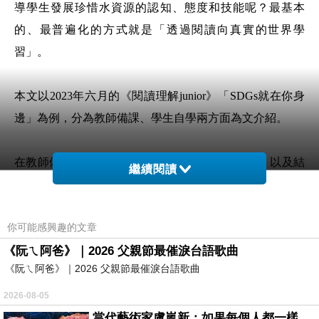
導學生發展珍惜水資源的認知、態度和技能呢？最基本
的、最普遍化的方式就是「透過閱讀向真實的世界學
習」。
本文以2023年六月的《閱讀理解junior》「SDGs就在你身
邊」為例，分為教師備課、學生自學兩方面為文介紹。
在教師備課方面，可以融入自然領域、社會領域，以及結
繼續閱讀
合環境教育、性別平等教育、家庭教育等議題。例如先瀏
覽第1篇〈六個快問快答告訴你什麼是SDGs〉，藉由提問
你可能感興趣的文章
方式聚集學生的注意力，再運用第2篇〈拯救地球大作戰遊
《阮ㄟ阿爸》｜2026 父親節最催淚台語歌曲
戲〉，透過有趣的遊戲引起學習動機，接著是引導學生閱
《阮ㄟ阿爸》｜2026 父親節最催淚台語歌曲
讀第3篇文章〈臺灣水資源，沒你想的那麼多〉。教師分別
從「你用的自來水得之不易」、「未來全球一半的人會缺
2026-08-05
水」、「臺灣用水量已到奢侈程度」三個面向，帶領學生
當代藝術家盧嵐新：如果每個人都一樣，這世界該有多無聊？