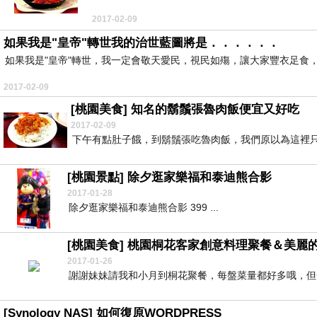
2017-02-09
如果我是"皇帝"轉世我的治世藍圖將是．．．．．．
如果我是"皇帝"轉世，我一定會敬天愛民，視民如殤，讓大家豐衣足食，
2017-02-09
[桃園美食] 知名的鬍鬚張魯肉飯便宜又好吃
2017-02-09
下午有點肚子餓，到鬍鬚張吃魯肉飯，我們原以為這裡只
[桃園景點] 除夕逛家樂福和泰迪熊合影
2017-01-28
除夕逛家樂福和泰迪熊合影 399 ...
[桃園美食] 桃園桐花客家創意料理聚餐＆美麗
2017-01-26
謝謝妹妹請我和小月到桐花聚餐，每盤菜量都好多哦，但一
[Synology NAS] 如何復原WORDPRESS