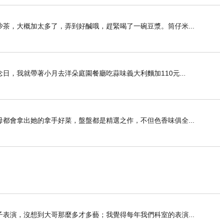
茶，大概加太多了，弄到好醎哦，趕緊喝了一碗豆漿。筒仔米...
，我就帶著小月去洋朵庭園餐廳吃蒜味義大利麵加110元...
都會拿出她的拿手好菜，盤盤都是精選之作，不但色香味俱全...
表演，沒想到大哥那麼多才多藝；我覺得每年我們科室的表演...