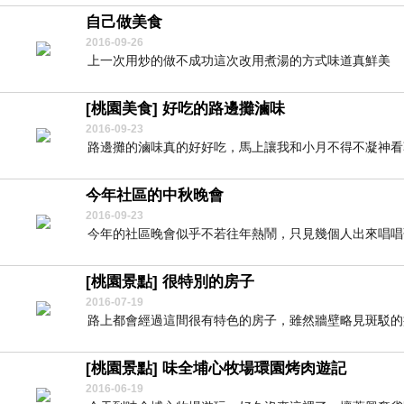
自己做美食
2016-09-26
上一次用炒的做不成功這次改用煮湯的方式味道真鮮美
[桃園美食] 好吃的路邊攤滷味
2016-09-23
路邊攤的滷味真的好好吃，馬上讓我和小月不得不凝神看著
今年社區的中秋晚會
2016-09-23
今年的社區晚會似乎不若往年熱鬧，只見幾個人出來唱唱
[桃園景點] 很特別的房子
2016-07-19
路上都會經過這間很有特色的房子，雖然牆壁略見斑駁的痕
[桃園景點] 味全埔心牧場環園烤肉遊記
2016-06-19