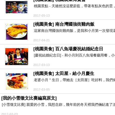
桃園景點 - 天雖然沒這麼蔚藍，帶著有點灰色的雲
2017-05-13
[桃園美食] 南台灣國強街雞肉飯
這家南台灣國強街雞肉飯，是我和小月第一次發現還
2017-04-21
[桃園美食] 百八魚場慶祝結婚紀念日
[慶祝結婚紀念日] - 和小月到百八魚場餐廳用餐，
2017-03-13
[桃園美食] 太田屋 - 給小月慶生
老婆小月＂生日，帶她去［太田屋］吃好料，我們倆
2017-03-05
[我的小雪徵文比賽編寫原文]
[小雪徵文比賽] 親愛的小雪，我想念妳，幾年前的冬天裡我們倆鉆進了淡
2017-02-23