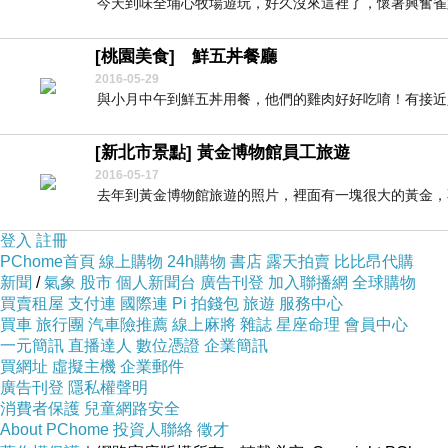
今天到味全埔心牧場遊玩，好久沒來這裡了，懷著興奮雀躍的心
[桃園美食] 鮮五丼餐廳
2016-05-29
與小月中午到鮮五丼用餐，他們的雞肉好好吃唷！有接近入
[新北市景點] 黃金博物館員工旅遊
2016-05-17
去年到黃金博物館旅遊的照片，裡面有一塊很大的黃金，不
登入
註冊
PChome首頁
線上購物
24h購物
書店
露天拍賣
比比昂代購
新聞
/
氣象
股市
個人新聞台
廣告刊登
加入聯播網
全球購物
買賣租屋
支付連
國際連
Pi 拍錢包
旅遊
服務中心
買車
旅行團
汽車險推薦
線上麻將
雜誌
星座命理
會員中心
一元簡訊
直播達人
數位憑證
企業簡訊
買網址
虛擬主機
企業郵件
廣告刊登
隱私權聲明
消費者保護
兒童網路安全
About PChome
投資人聯絡
徵才