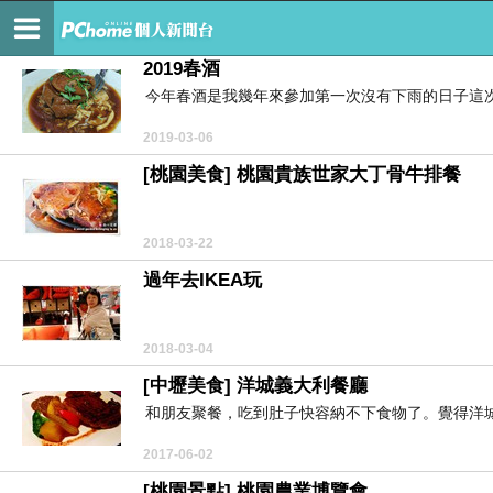
點心花園
2019春酒
今年春酒是我幾年來參加第一次沒有下雨的日子這次
2019-03-06
[桃園美食] 桃園貴族世家大丁骨牛排餐
2018-03-22
過年去IKEA玩
2018-03-04
[中壢美食] 洋城義大利餐廳
和朋友聚餐，吃到肚子快容納不下食物了。覺得洋城
2017-06-02
[桃園景點] 桃園農業博覽會