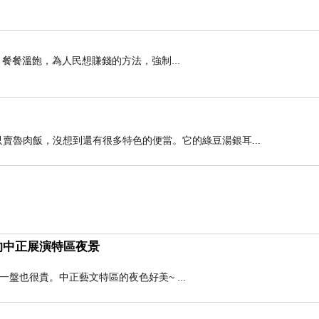
餐餐溫飽，為人民想賺錢的方法，強制...
賣魯肉飯，沒想到還有很多特色的便當。它的綠豆湯銀耳...
的中正展演特區夜景
盤也很貴。中正藝文特區的夜色好美~ ...