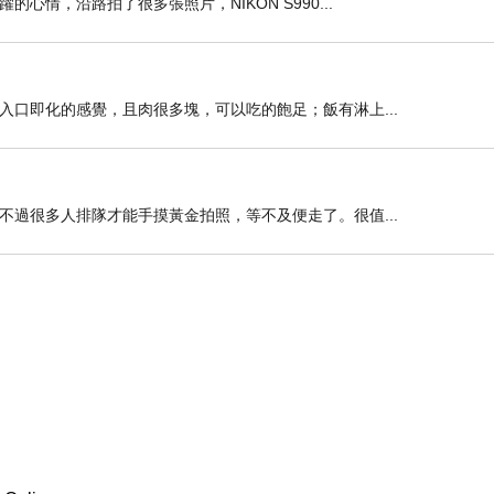
情，沿路拍了很多張照片，NIKON S990...
口即化的感覺，且肉很多塊，可以吃的飽足；飯有淋上...
過很多人排隊才能手摸黃金拍照，等不及便走了。很值...