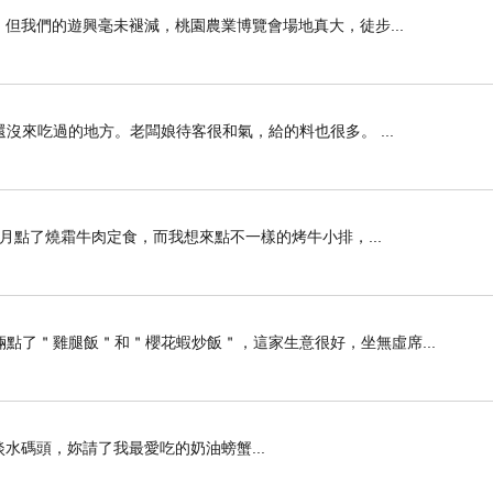
，但我們的遊興毫未褪減，桃園農業博覽會場地真大，徒步...
沒來吃過的地方。老闆娘待客很和氣，給的料也很多。 ...
小月點了燒霜牛肉定食，而我想來點不一樣的烤牛小排，...
點了＂雞腿飯＂和＂櫻花蝦炒飯＂，這家生意很好，坐無虛席...
水碼頭，妳請了我最愛吃的奶油螃蟹...