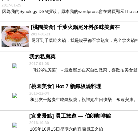
2017-01-25
因為我的Synology DSM損毀，原本我的wordpress會在網頁顯示The servi
[桃園美食] 千葉火鍋尾牙料多味美實在
2017-01-21
尾牙到千葉吃火鍋，我是幾乎都不拿熟食，完全拿火鍋料
我的私房菜
2017-01-08
［我的私房菜］ - 最近都是在家自己做菜，喜歡拍美食就
[桃園美食] Hot 7 新鐵板燒料理
2016-12-04
和朋友一起慶生吃鐵板燒，祝福她生日快樂，永遠安康。Ho
[宜蘭景點] 員工旅遊 — 伯朗咖啡館
2016-10-30
105年10月15日星期六的宜蘭員工之旅