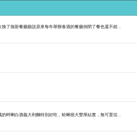
換了個新餐廳聽說原來每年舉辦春酒的餐廳倒閉了餐色還不錯...
的蚵蜊白酒義大利麵特別好吃，蛤蜊很大豐厚結實，無可置信...