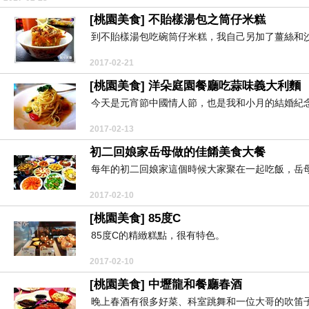
[桃園美食] 不貽樣湯包之筒仔米糕
到不貽樣湯包吃碗筒仔米糕，我自己另加了薑絲和沙
2017-02-21
[桃園美食] 洋朵庭園餐廳吃蒜味義大利麵
今天是元宵節中國情人節，也是我和小月的結婚紀念日
2017-02-13
初二回娘家岳母做的佳餚美食大餐
每年的初二回娘家這個時候大家聚在一起吃飯，岳母
2017-02-10
[桃園美食] 85度C
85度C的精緻糕點，很有特色。
2017-02-10
[桃園美食] 中壢龍和餐廳春酒
晚上春酒有很多好菜、科室跳舞和一位大哥的吹笛子