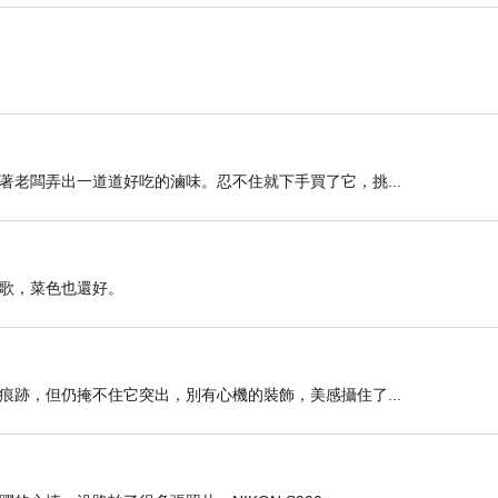
老闆弄出一道道好吃的滷味。忍不住就下手買了它，挑...
歌，菜色也還好。
跡，但仍掩不住它突出，別有心機的裝飾，美感攝住了...