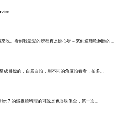
ce ...
來吃。看到我最愛的螃蟹真是開心呀～來到這種吃到飽的...
當成目標的，自煮自拍，用不同的角度拍看看，拍多...
t 7 的鐵板燒料理的可說是色香味俱全，第一次...