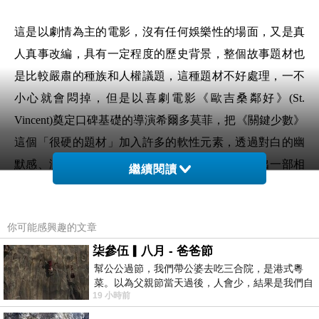
這是以劇情為主的電影，沒有任何娛樂性的場面，又是真
人真事改編，具有一定程度的歷史背景，整個故事題材也
是比較嚴肅的種族和人權議題，這種題材不好處理，一不
小心就會悶掉，但是以喜劇電影《歐吉桑鄰好》(St.
Vincent)奠定口碑基礎的導演希爾多莫菲，把《關鍵少數》
這個「很硬的題材」加入許多的軟性元素，透過對白的幽
默感、演員的演技，以及故事本身的張力，造就出一部相
繼續閱讀
當勵志，也非常感人的電影。
你可能感興趣的文章
本片的英文原名「Hidden Figures」，意思是「隱藏的數
柒參伍▎八月 - 爸爸節
字」，要把人送上太空，還要平安降落返回地球，須要精
幫公公過節，我們帶公婆去吃三合院，是港式粵
密的數學計算，只要有一點點的算錯，就可能造成「飛到
菜。以為父親節當天過後，人會少，結果是我們自
19 小時前
一半掉下來」，或者是「上去以後下不來」，更慘的是爆
己想多了。人陸續地進，滿滿都是人，個人
炸墜毀的情況，所以太空的數學跟一般的數學不一樣，必