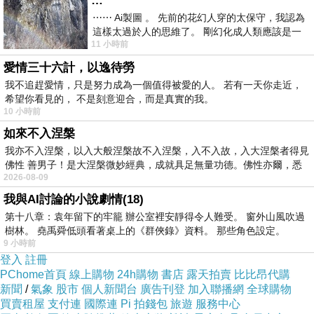
…
⋯⋯ Ai製圖 。 先前的花幻人穿的太保守，我認為
須找到乍看之下正確，但是隱藏其中的數字關鍵，甚至要
這樣太過於人的思維了。 剛幻化成人類應該是一
創造出根本沒有人計算過的數學公式，在電腦還不普及的
11 小時前
絲不掛吧？ 當然這樣是創不出
時代，這些都必須依靠人力來計算，後來就算有電腦，也
愛情三十六計，以逸待勞
我不追趕愛情，只是努力成為一個值得被愛的人。 若有一天你走近，
還是少不了人力作業，本片把太空總署實際的運作情況搬
希望你看見的， 不是刻意迎合，而是真實的我。
上銀幕，細節考證看得出用心。
10 小時前
如來不入涅槃
我亦不入涅槃，以入大般涅槃故不入涅槃，入不入故，入大涅槃者得見
原名「隱藏的數字」，在台灣被翻譯成《關鍵少數》，是
佛性 善男子！是大涅槃微妙經典，成就具足無量功德。佛性亦爾，悉
很有意思的片名，在一個以白人男性為主的工作環境，甚
2026-08-09
至在一個白人至上的大時代裡面，黑人女性是受到壓迫的
我與AI討論的小說劇情(18)
第十八章：袁年留下的牢籠 辦公室裡安靜得令人難受。 窗外山風吹過
少數族群，但是美國人能夠上太空，其實是靠這三名黑人
樹林。 堯禹舜低頭看著桌上的《群俠錄》資料。 那些角色設定。
女性的幫忙，她們雖然處於少數，又是相對的弱勢，但她
9 小時前
登入
註冊
們的存在絕對是「關鍵」，也證明有實力的人根本不用擔
PChome首頁
線上購物
24h購物
書店
露天拍賣
比比昂代購
心別人看不起你，只要你的能力無可取代，就一定能找到
新聞
/
氣象
股市
個人新聞台
廣告刊登
加入聯播網
全球購物
買賣租屋
支付連
國際連
Pi 拍錢包
旅遊
服務中心
發揮的舞台，但這個熱血沸騰的勵志故事，卻也揭開那個