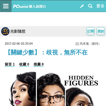
光影隨想
訂閱
我的
2017-02-06 02:35:04
馬來魔（鵬翔）
【關鍵少數】：歧視，無所不在
留言 1
收藏 0
推薦 8