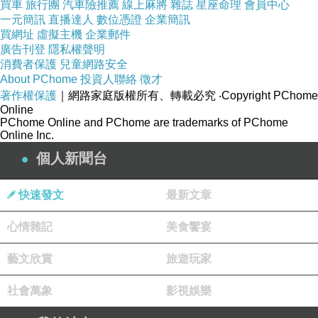
買車
旅行團
汽車險推薦
線上麻將
雜誌
星座命理
會員中心
種族歧視的黑暗歷史！
一元簡訊
直播達人
數位憑證
企業簡訊
買網址
虛擬主機
企業郵件
廣告刊登
隱私權聲明
你能想像在那個種族隔離的時代，黑人不能跟白人一起上
消費者保護
兒童網路安全
廁所，或者不能跟白人共用一個咖啡壺，甚至不能一起讀
About PChome
投資人聯絡
徵才
著作權保護
｜網路家庭版權所有、轉載必究
‧Copyright PChome
書、一起坐車嗎？本片透過那個充滿歧視的時代，來反省
Online
過去的錯誤。三名黑人女演員都有出色的演技，資深男星
PChome Online and PChome are trademarks of PChome
Online Inc.
凱文柯斯納扮演外表冷酷，但其實很明理，常常幫助女主
個人新聞台
角的白人長官，是他近期最精采的演出。此外，片中許多
對白都一針見血，像是曾經扮演過蜘蛛人女友的白人女星
快速發文
最新文章
克莉斯汀鄧斯特，在片中扮演太空總署的其中一名主管，
心情雜記
美食饗宴
她對黑人女主角說：「我從來都沒有歧視你們」，黑人女
主角笑著說：「那只是你以為而已」！
藝文欣賞
旅遊玩家
社會萬象
影視娛樂
你千萬不要以為只有電影當中的60年代才會有種族或性別