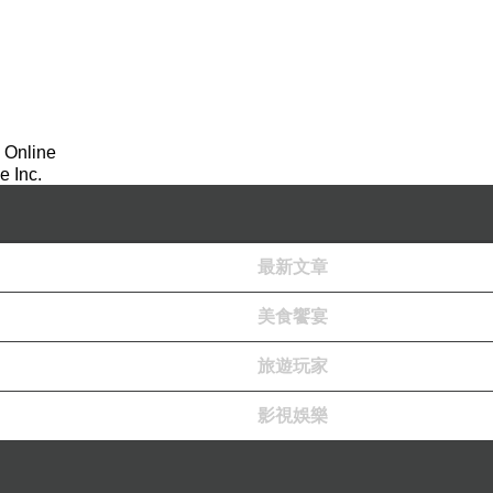
 Online
 Inc.
最新文章
美食饗宴
旅遊玩家
影視娛樂