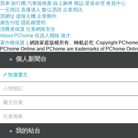
買車
旅行團
汽車險推薦
線上麻將
雜誌
星座命理
會員中心
一元簡訊
直播達人
數位憑證
企業簡訊
買網址
虛擬主機
企業郵件
廣告刊登
隱私權聲明
消費者保護
兒童網路安全
About PChome
投資人聯絡
徵才
著作權保護
｜網路家庭版權所有、轉載必究
‧Copyright PChome
PChome Online and PChome are trademarks of PChome Online
個人新聞台
快速發文
心情雜記
藝文欣賞
社會萬象
我的站台