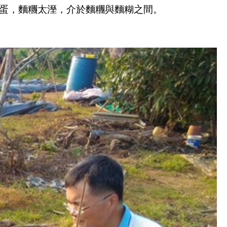
蛋，麵糰太溼，介於麵糰與麵糊之間。