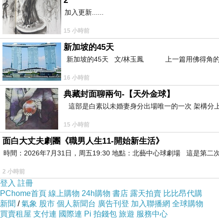
2
加入更新......
15 小時前
新加坡的45天
新加坡的45天 文/林玉鳳 上一篇用佛得角的
16 小時前
典藏封面聊兩句-【天外金球】
P_20190405_170017.jpg
這部是白素以未婚妻身分出場唯一的一次 架構分上
15 小時前
面白大丈夫劇團《職男人生11-開始新生活》
時間：2026年7月31日，周五19:30 地點：北藝中心球劇場 這
2 小時前
登入
註冊
PChome首頁
線上購物
24h購物
書店
露天拍賣
比比昂代購
新聞
/
氣象
股市
個人新聞台
廣告刊登
加入聯播網
全球購物
買賣租屋
支付連
國際連
Pi 拍錢包
旅遊
服務中心