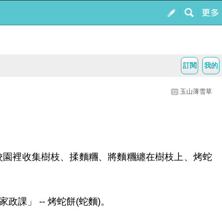
訂閱
我的
玉山薄雪草
校園裡收集樹枝、揉麵糰、將麵糰纏在樹枝上、烤蛇
」 -- 烤蛇餅(蛇麵)。