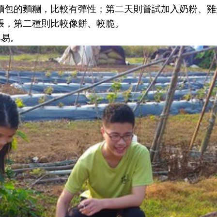
麵包的麵糰，比較有彈性；第二天則嘗試加入奶粉、雞
脹，第二種則比較像餅、較脆。
容易。