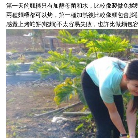
第一天的麵糰只有加酵母菌和水，比較像製做免揉
兩種麵糰都可以烤，第一種加熱後比較像麵包會膨
感覺上烤蛇餅(蛇麵)不太容易失敗，也許比做麵包