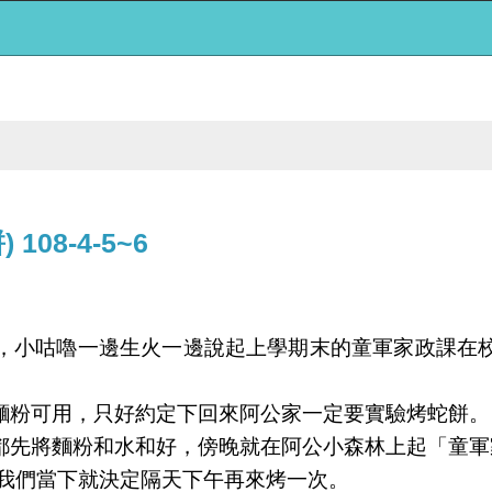
8-4-5~6
，小咕嚕一邊生火一邊說起上學期末的童軍家政課在
麵粉可用，只好約定下回來阿公家一定要實驗烤蛇餅。
將麵粉和水和好，傍晚就在阿公小森林上起「童軍家政課
，我們當下就決定隔天下午再來烤一次。