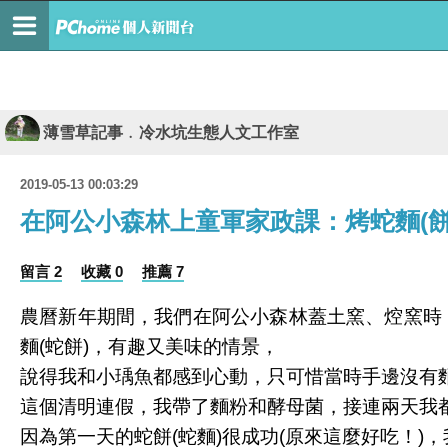
薄雪草記事﹒冷水坑生態人文工作室
2019-05-13 00:03:29
在阿公小森林上童軍家政課：烤蛇麵(餅) 10
留言 2
收藏 0
推薦 7
農曆新年期間，我們在阿公小森林蓋土窯、焢窯時
麵(蛇餅)，有趣又美味的情景，
說得我和小瑀魚都感到心動，只可惜當時手邊沒有
這個清明連假，我帶了麵粉和酵母菌，接連兩天我都先
因為第一天的蛇餅(蛇麵)很成功(原來這麼好吃！)