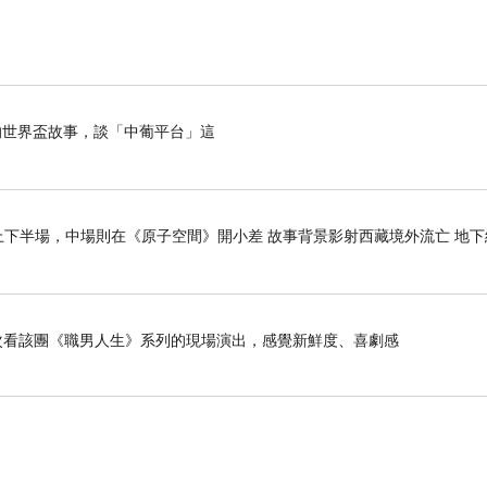
世界盃故事，談「中葡平台」這
下半場，中場則在《原子空間》開小差 故事背景影射西藏境外流亡 地下
是第二次看該團《職男人生》系列的現場演出，感覺新鮮度、喜劇感