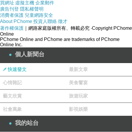
買網址
虛擬主機
企業郵件
廣告刊登
隱私權聲明
消費者保護
兒童網路安全
About PChome
投資人聯絡
徵才
著作權保護
｜網路家庭版權所有、轉載必究
‧Copyright PChome
Online
PChome Online and PChome are trademarks of PChome
Online Inc.
個人新聞台
快速發文
最新文章
心情雜記
美食饗宴
藝文欣賞
旅遊玩家
社會萬象
影視娛樂
我的站台