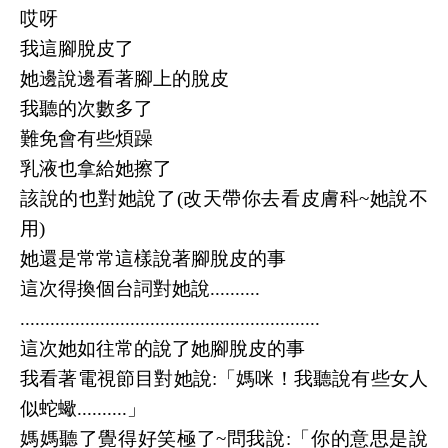
哎呀
我這腳脫皮了
她邊說邊看著腳上的脫皮
我聽的次數多了
難免會有些煩躁
乳液也拿給她擦了
該說的也對她說了(改天帶你去看皮膚科~她說不
用)
她還是常常這樣說著腳脫皮的事
這次得換個台詞對她說..........
............................................................
這次她如往常的說了她腳脫皮的事
我看著電視節目對她說:「媽咪！
我聽說有些
女人
似蛇蠍..........」
媽媽聽了覺得好笑極了~問我說:「你的意思是說