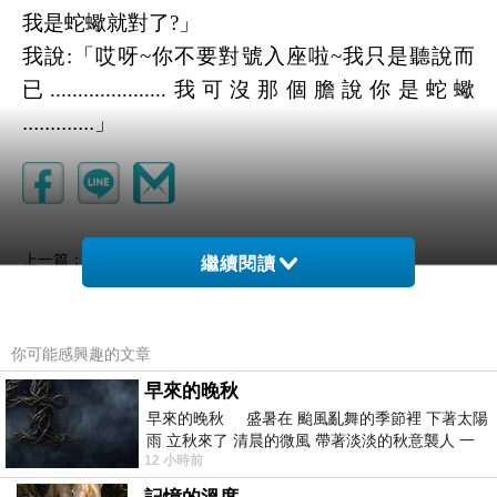
我是蛇蠍就對了?」
我說:「哎呀~你不要對號入座啦~我只是聽說而
已.....................我可沒那個膽說你是蛇蠍
.............」
小孩家家
上一篇：
繼續閱讀
下樓嗎?(我的笑點很怪)
下一篇：
你可能感興趣的文章
早來的晚秋
早來的晚秋 盛暑在 颱風亂舞的季節裡 下著太陽
雨 立秋來了 清晨的微風 帶著淡淡的秋意襲人 一
12 小時前
下子 又被赤