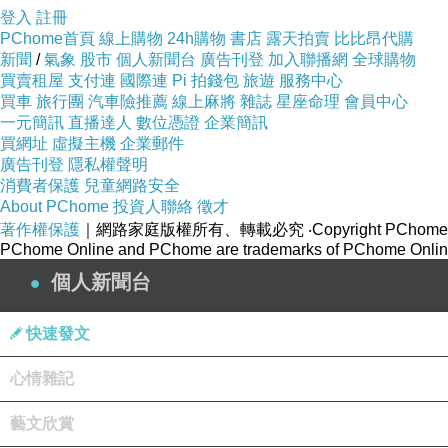
登入
註冊
PChome首頁
線上購物
24h購物
書店
露天拍賣
比比昂代購
新聞
/
氣象
股市
個人新聞台
廣告刊登
加入聯播網
全球購物
買賣租屋
支付連
國際連
Pi 拍錢包
旅遊
服務中心
買車
旅行團
汽車險推薦
線上麻將
雜誌
星座命理
會員中心
一元簡訊
直播達人
數位憑證
企業簡訊
買網址
虛擬主機
企業郵件
廣告刊登
隱私權聲明
消費者保護
兒童網路安全
About PChome
投資人聯絡
徵才
著作權保護
｜網路家庭版權所有、轉載必究
‧Copyright PChome
PChome Online and PChome are trademarks of PChome Online
個人新聞台
快速發文
我的國小三年級照片
心情雜記
記得是去古奇峰玩的時候拍的
藝文欣賞