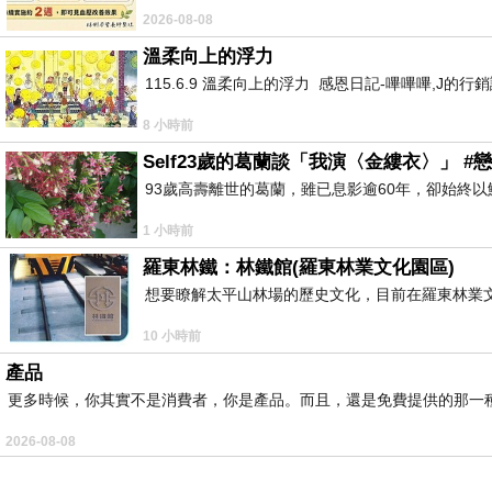
2026-08-08
溫柔向上的浮力
115.6.9 溫柔向上的浮力 感恩日記-嗶嗶嗶,J
8 小時前
Self23歲的葛蘭談「我演〈金縷衣〉」 #戀
93歲高壽離世的葛蘭，雖已息影逾60年，卻始終
1 小時前
羅東林鐵：林鐵館(羅東林業文化園區)
想要瞭解太平山林場的歷史文化，目前在羅東林業
10 小時前
產品
更多時候，你其實不是消費者，你是產品。而且，還是免費提供的那一
2026-08-08