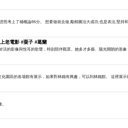
的行銷證照考上了補概論86分。 想要做就去做,勵精圖治大成功,也是表法,堅持
上老電影 #粟子 #葛蘭
以鮮活的影像與悅耳的歌聲，時刻陪伴觀眾。她多才多藝、陽光開朗的形象
文化園區的各場館有展示，如果對林鐵有興趣，可以到林鐵館。 這裡展示
種。