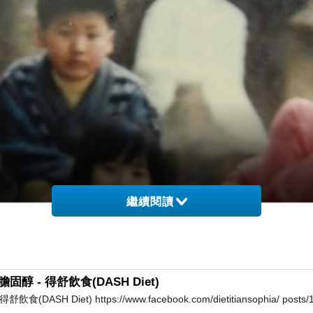
繼續閱讀
- 得舒飲食(DASH Diet)
et) https://www.facebook.com/dietitiansophia/ posts/1