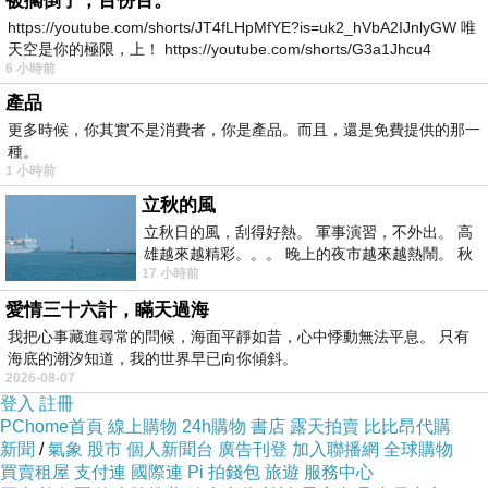
被擱倒了，百份百。
https://youtube.com/shorts/JT4fLHpMfYE?is=uk2_hVbA2IJnlyGW 唯
天空是你的極限，上！ https://youtube.com/shorts/G3a1Jhcu4
6 小時前
產品
更多時候，你其實不是消費者，你是產品。而且，還是免費提供的那一
種。
1 小時前
立秋的風
立秋日的風，刮得好熱。 軍事演習，不外出。 高
雄越來越精彩。。。 晚上的夜市越來越熱鬧。 秋
17 小時前
天的風刮得很熱 夜遊消暑熱。。。
愛情三十六計，瞞天過海
我把心事藏進尋常的問候，海面平靜如昔，心中悸動無法平息。 只有
海底的潮汐知道，我的世界早已向你傾斜。
2026-08-07
登入
註冊
PChome首頁
線上購物
24h購物
書店
露天拍賣
比比昂代購
新聞
/
氣象
股市
個人新聞台
廣告刊登
加入聯播網
全球購物
買賣租屋
支付連
國際連
Pi 拍錢包
旅遊
服務中心