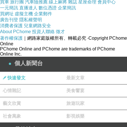
買車
旅行團
汽車險推薦
線上麻將
雜誌
星座命理
會員中心
一元簡訊
直播達人
數位憑證
企業簡訊
買網址
虛擬主機
企業郵件
廣告刊登
隱私權聲明
消費者保護
兒童網路安全
About PChome
投資人聯絡
徵才
著作權保護
｜網路家庭版權所有、轉載必究
‧Copyright PChome
Online
PChome Online and PChome are trademarks of PChome
Online Inc.
個人新聞台
快速發文
最新文章
心情雜記
美食饗宴
藝文欣賞
旅遊玩家
社會萬象
影視娛樂