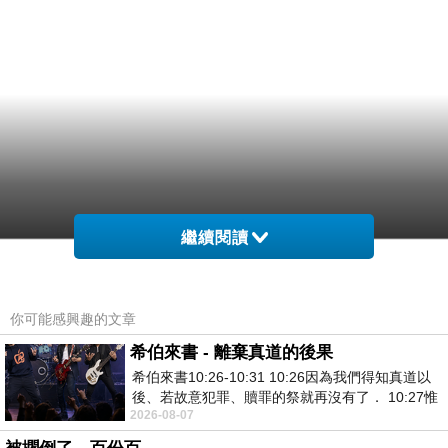
繼續閱讀
你可能感興趣的文章
希伯來書 - 離棄真道的後果
希伯來書10:26-10:31 10:26因為我們得知真道以
後、若故意犯罪、贖罪的祭就再沒有了． 10:27惟
2026-08-07
有戰懼等候審判和那燒滅眾敵人的烈火