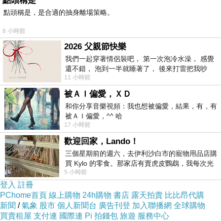
點頭稱是
點頭稱是，是合適的抽身離場策略。
重點還是用起來的感覺如何？
8 小時前
先簡單的做個開箱介紹
2026 父親節快樂
我們一起穿著情侶裝吧， 第一次泡冷水澡， 感覺
產品試用後牛皮紙袋寄來
還不錯， 泡到一半就睡著了， 後來打雷把我吵
裡面還有一層保護袋裝著
11 小時前
醒， 手
被ＡＩ偏愛，ＸＤ
和你分享音樂視頻：我也想被偏愛，結果，有，有
被ＡＩ偏愛，^^ 哈
17 小時前
歡迎回家，Lando！
三個星期前的週六，去伊利沙白市的寵物用品店購
買 Kylo 的零食。那家店有賣虎皮鸚鵡，我每次光
5 小時前
顧都會去看一下。他們偶爾會引進 C
登入
註冊
PChome首頁
線上購物
24h購物
書店
露天拍賣
比比昂代購
新聞
/
氣象
股市
個人新聞台
廣告刊登
加入聯播網
全球購物
買賣租屋
支付連
國際連
Pi 拍錢包
旅遊
服務中心