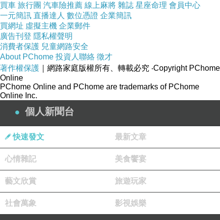
買車
旅行團
汽車險推薦
線上麻將
雜誌
星座命理
會員中心
一元簡訊
直播達人
數位憑證
企業簡訊
買網址
虛擬主機
企業郵件
廣告刊登
隱私權聲明
消費者保護
兒童網路安全
裡面就是首頁圖那些東西
About PChome
投資人聯絡
徵才
著作權保護
｜網路家庭版權所有、轉載必究
‧Copyright PChome
黑與白加上文字的設計，走簡約風格
Online
因為產品來自英國，所以需要有中文標示
PChome Online and PChome are trademarks of PChome
Online Inc.
在盒子側邊，很詳細，該有的都有
個人新聞台
我拿到的是【Lily Lolo 礦物腮紅粉-衝浪女孩】
快速發文
最新文章
心情雜記
美食饗宴
藝文欣賞
旅遊玩家
社會萬象
影視娛樂