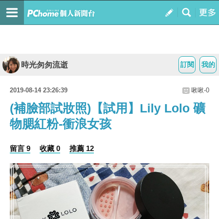
時光匆匆流逝
訂閱
我的
2019-08-14 23:26:39
啾啾-0
(補臉部試妝照)【試用】Lily Lolo 礦
物腮紅粉-衝浪女孩
留言 9
收藏 0
推薦 12