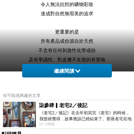
令人無法抗拒的礦物彩妝
達成對自然無瑕美的追求
更重要的是
所有產品成份源自於天然
不含有任何刺激性化學成份
及有爭議性、對皮膚不友善的有害物
此外，也有「無動物實驗」的認證喔！
繼續閱讀
礦物彩妝有啥好處？！
你可能感興趣的文章
主要是產品不會造成毛孔堵塞、不刺激皮膚
柒參肆▎老宅2／後記
無論是乾性肌、油性肌，或是在這兩者之間
《老宅2／後記》在去年初寫完《老宅》的時候，
都能有輕盈薄透、完美無瑕的妝容
我曾經覺得，故事應該已經結束了。那座老宅在地
15 小時前
震中倒塌，七個人終於離開那片黑暗，
OK~了解產品的優點後